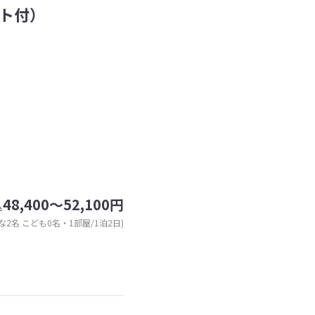
ト付）
48,400～52,100円
込
な2名 こども0名・1部屋/1泊2日)