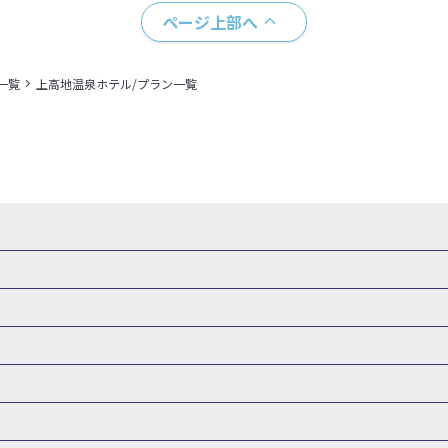
ページ上部へ
一覧
上高地温泉ホテル/プラン一覧
県
秋田県
山形県
福島県
関東
東京都
神奈川県
埼玉県
県
福井県
甲信越
山梨県
新潟県
長野県
東海
静岡県
ル・旅館
岩手県ホテル・旅館
宮城県ホテル・旅館
秋田県ホテル
府
兵庫県
奈良県
和歌山県
四国
徳島県
高知県
香川県
館
東京都ホテル・旅館
神奈川県ホテル・旅館
埼玉県ホテ
泉(北海道)
十勝川温泉(北海道)
阿寒湖温泉(北海道)
洞爺湖温泉(
口県
九州
福岡県
佐賀県
長崎県
熊本県
大分県
宮崎県
館
栃木県ホテル・旅館
群馬県ホテル・旅館
富山県ホテル
知床温泉(北海道)
東北
花巻温泉(岩手)
蔵王温泉(山形)
かみの
森旅行・ツアー
岩手旅行・ツアー
宮城旅行・ツアー
秋田旅行・
館
山梨県ホテル・旅館
新潟県ホテル・旅館
長野県ホテ
温泉(福島)
北陸
和倉温泉(石川)
宇奈月温泉(富山)
あわら温泉(
関東
東京旅行・ツアー
神奈川旅行・ツアー
埼玉旅行・ツアー
館
愛知県ホテル・旅館
三重県ホテル・旅館
滋賀県ホテル
バーサル・スタジオ・ジャパンへの旅
温泉旅行
日帰り旅行
西川温泉(栃木)
草津温泉(群馬)
万座温泉(群馬)
伊香保温泉(群馬)
群馬旅行・ツアー
北陸
富山旅行・ツアー
石川旅行・ツアー
館
兵庫県ホテル・旅館
奈良県ホテル・旅館
和歌山県ホテル・旅