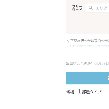
フリー
ワード
※ 下記旅行代金は宿泊代金
※幼児施設使用料、貸切風
変更となる場合がございま
※表示されている旅行代金
空室状況：2026年08月09日
1
候補：
部屋タイプ