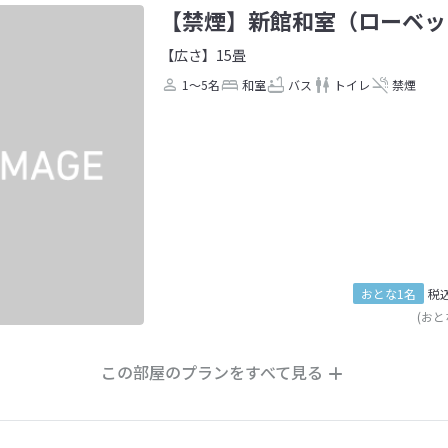
【禁煙】新館和室（ローベッ
【広さ】15畳
1～5名
和室
バス
トイレ
禁煙
おとな1名
税
(おと
この部屋のプランをすべて見る