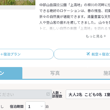
中部山岳国立公園「上高地」の梓川の河畔に
できる絶好のロケーションは、春の残雪、初
折々の自然美が堪能できます。湯量豊富な天
人や登山客の疲れを癒してきました。 山々を
トと、美しい自然の楽園「上高地」を訪れる
変わることのない「あたたかさ」でおもてな
もっと見る
R＋宿泊プラン
航空＋宿泊
ン
写真
施
人数・
部屋数
なし
宿泊期間
泊