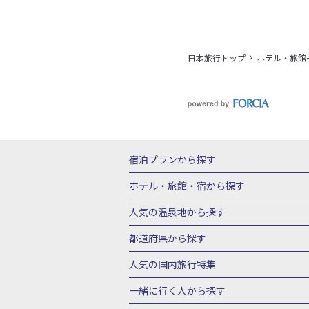
日本旅行トップ
ホテル・旅館
宿泊プランから探す
北海道
東北
青森県
岩手県
宮城
ホテル・旅館・宿
から探す
栃木県
群馬県
北陸
富山県
石川
北海道ホテル・旅館
青森県ホテ
人気の温泉地
から探す
三重県
近畿
滋賀県
京都府
大阪
山形県ホテル・旅館
福島県ホテル・旅
北海道
湯の川温泉(北海道)
定山渓温
都道府県から探す
岡山県
広島県
鳥取県
島根県
山
千葉県ホテル・旅館
茨城県ホテル・旅
川湯温泉(北海道)
層雲峡温泉(北海道)
北海道旅行・ツアー
東北
青
人気の国内旅行特集
石川県ホテル・旅館
福井県ホテル・旅
鳴子温泉(宮城)
秋保温泉(宮城)
飯坂
山形旅行・ツアー
福島旅行・ツアー
静岡県ホテル・旅館
岐阜県ホテル・旅
東京ディズニーリゾート®への旅
ユニ
一緒に行く人
から探す
鬼怒川温泉(栃木)
川治温泉(栃木)
湯
茨城旅行・ツアー
栃木旅行・ツアー
京都府ホテル・旅館
大阪府ホテル・旅