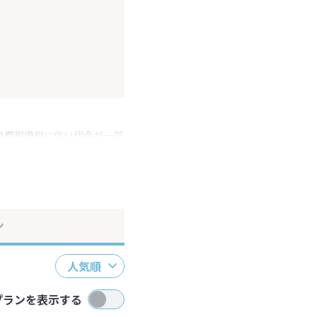
消費税増税に伴い代金が一部
ださい。
ン
人気順
プランを表示する