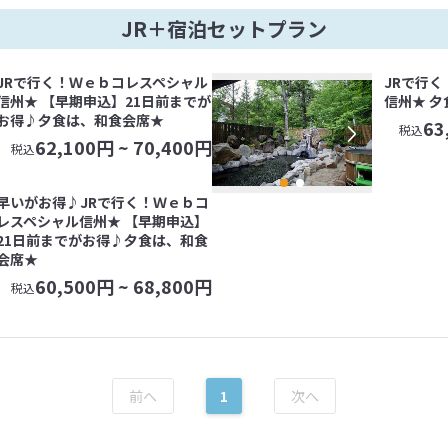
JR＋宿泊セットプラン
JRで行く！Ｗｅｂコレスペシャル
JRで行
信州★ 【早期申込】21日前までが
信州★ 
お得♪夕食は、和食会席★
63
税込
62,100
円 ~
70,400
円
税込
早いがお得♪JRで行く！Ｗｅｂコ
レスペシャル信州★ 【早期申込】
21日前までがお得♪夕食は、和食
会席★
60,500
円 ~
68,800
円
税込
1