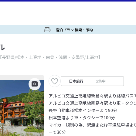
宿泊プラン 検索・予約
ル
【長野県/松本・上高地・白骨・浅間・安曇野/上高地】
日本旅行
収集中
アルピコ交通上高地線新島々駅より路線バスで
アルピコ交通上高地線新島々駅より車・タクシ
長野自動車道松本インターより90分
松本空港より車・タクシーで100分
マイカー規制の為、沢渡または平湯駐車場よ
ーで30分