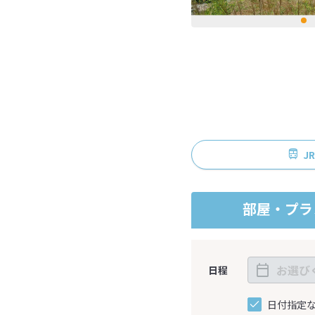
J
部屋・プラ
日程
日付指定