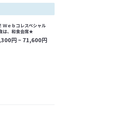
く！Ｗｅｂコレスペシャル
夕食は、和食会席★
,300
円 ~
71,600
円