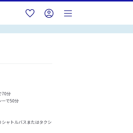
70分
ーで50分
りシャトルバスまたはタクシ