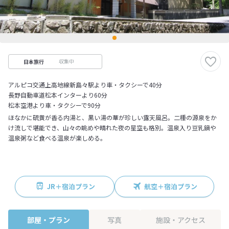
収集中
日本旅行
アルピコ交通上高地線新島々駅より車・タクシーで40分
長野自動車道松本インターより60分
松本空港より車・タクシーで90分
ほなかに硫黄が香る内湯と、黒い湯の華が珍しい露天風呂。二種の源泉をか
け流しで堪能でき、山々の眺めや晴れた夜の星空も格別。温泉入り豆乳鍋や
温泉粥など食べる温泉が楽しめる。
JR＋宿泊プラン
航空＋宿泊プラン
部屋・プラン
写真
施設・アクセス