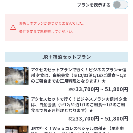
プランを表示する
お探しのプランが見つかりませんでした。
条件を変えて再検索してください。
JR＋宿泊セットプラン
アクセスセットプランで行く！ビジネスプラン★信
州 夕食は、白船会食（※12/31泊1/1のご朝食～1/3
のご朝食までお正月料理となります）★
33,700
円 ~
51,800
円
税込
アクセスセットで行く！ビジネスプラン★信州 夕食
は、白船会食（※12/31泊1/1のご朝食～1/3のご朝
食までお正月料理となります）★
33,700
円 ~
51,800
円
税込
JRで行く！Ｗｅｂコレスペシャル信州★ 【早期申