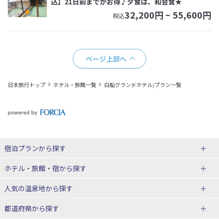
込】21日前までがお得♪夕食は、和会食★
32,200
円 ~
55,600
円
税込
ページ上部へ
日本旅行トップ
ホテル・旅館一覧
白船グランドホテル/プラン一覧
宿泊プランから探す
北海道
ホテル・旅館・宿
から探す
東北
北海道ホテル・旅館
人気の温泉地
から探す
青森県
岩手県
北海道
都道府県から探す