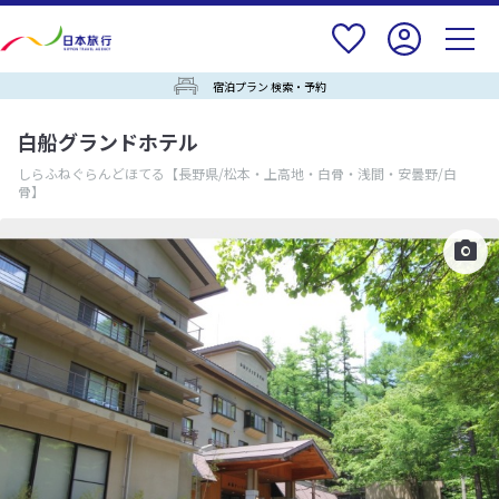
宿泊プラン 検索・予約
白船グランドホテル
しらふねぐらんどほてる
【長野県/松本・上高地・白骨・浅間・安曇野/白
骨】