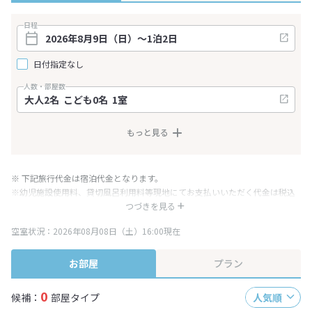
日程
日付指定なし
人数・部屋数
もっと見る
※ 下記旅行代金は宿泊代金となります。
※幼児施設使用料、貸切風呂利用料等現地にてお支払いいただく代金は税込
み表記となりますが、消費税増税に伴い代金が一部変更となる場合がござい
つづきを見る
ます。
空室状況：2026年08月08日（土）16:00現在
※表示されている旅行代金・プラン内容は一定時間ごとに更新されます。最
終確認画面でご確認ください。
お部屋
プラン
0
候補：
部屋タイプ
人気順