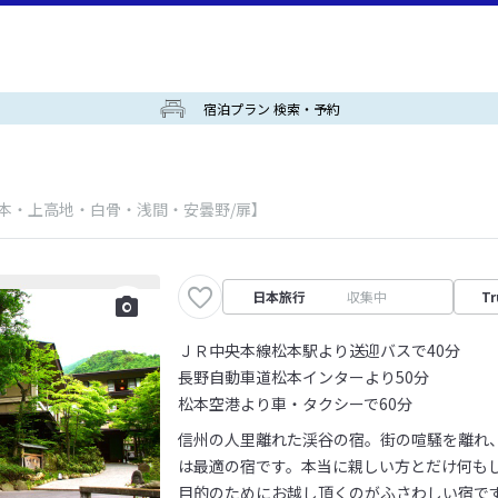
宿泊プラン 検索・予約
松本・上高地・白骨・浅間・安曇野/扉】
日本旅行
収集中
Tr
ＪＲ中央本線松本駅より送迎バスで40分
長野自動車道松本インターより50分
松本空港より車・タクシーで60分
信州の人里離れた渓谷の宿。街の喧騒を離れ
は最適の宿です。本当に親しい方とだけ何も
目的のためにお越し頂くのがふさわしい宿で