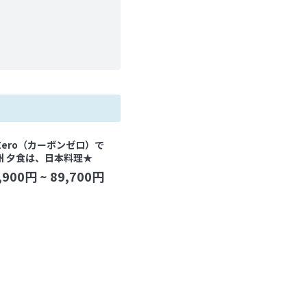
n-Zero（カーボンゼロ）で
州 夕食は、日本料理★
,900
円 ~
89,700
円