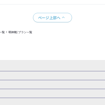
ページ上部へ
一覧
明神館/プラン一覧
県
秋田県
山形県
福島県
関東
東京都
神奈川県
埼玉県
県
福井県
甲信越
山梨県
新潟県
長野県
東海
静岡県
ル・旅館
岩手県ホテル・旅館
宮城県ホテル・旅館
秋田県ホテル
府
兵庫県
奈良県
和歌山県
四国
徳島県
高知県
香川県
館
東京都ホテル・旅館
神奈川県ホテル・旅館
埼玉県ホテ
泉(北海道)
十勝川温泉(北海道)
阿寒湖温泉(北海道)
洞爺湖温泉(
口県
九州
福岡県
佐賀県
長崎県
熊本県
大分県
宮崎県
館
栃木県ホテル・旅館
群馬県ホテル・旅館
富山県ホテル
知床温泉(北海道)
東北
花巻温泉(岩手)
蔵王温泉(山形)
かみの
森旅行・ツアー
岩手旅行・ツアー
宮城旅行・ツアー
秋田旅行・
館
山梨県ホテル・旅館
新潟県ホテル・旅館
長野県ホテ