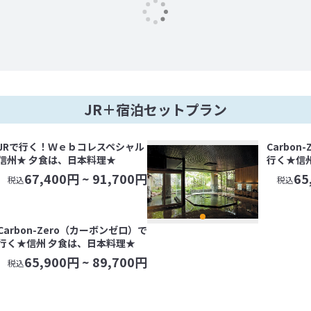
JR＋宿泊セットプラン
JRで行く！Ｗｅｂコレスペシャル
Carbo
信州★ 夕食は、日本料理★
行く★信
67,400
円 ~
91,700
円
65
税込
税込
Carbon-Zero（カーボンゼロ）で
行く★信州 夕食は、日本料理★
65,900
円 ~
89,700
円
税込