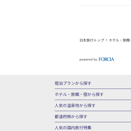
日本旅行トップ
ホテル・旅館
宿泊プランから探す
北海道
東北
青森県
岩手県
宮城
ホテル・旅館・宿
から探す
栃木県
群馬県
北陸
富山県
石川
北海道ホテル・旅館
青森県ホテ
人気の温泉地
から探す
三重県
近畿
滋賀県
京都府
大阪
山形県ホテル・旅館
福島県ホテル・旅
北海道
湯の川温泉(北海道)
定山渓温
都道府県から探す
岡山県
広島県
鳥取県
島根県
山
千葉県ホテル・旅館
茨城県ホテル・旅
川湯温泉(北海道)
層雲峡温泉(北海道)
北海道旅行・ツアー
東北
青
人気の国内旅行特集
石川県ホテル・旅館
福井県ホテル・旅