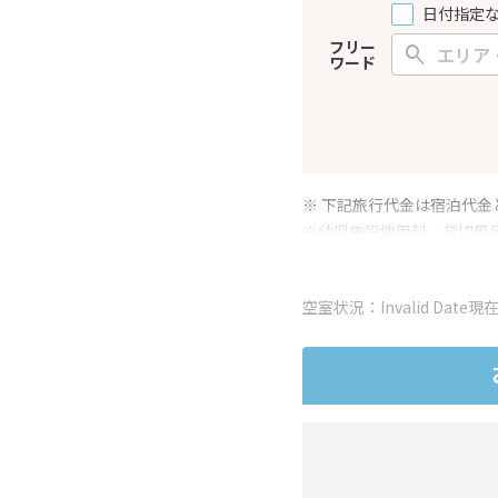
日付指定
フリー
ワード
※ 下記旅行代金は宿泊代金
※幼児施設使用料、貸切風
変更となる場合がございま
※表示されている旅行代金
空室状況：Invalid Date現