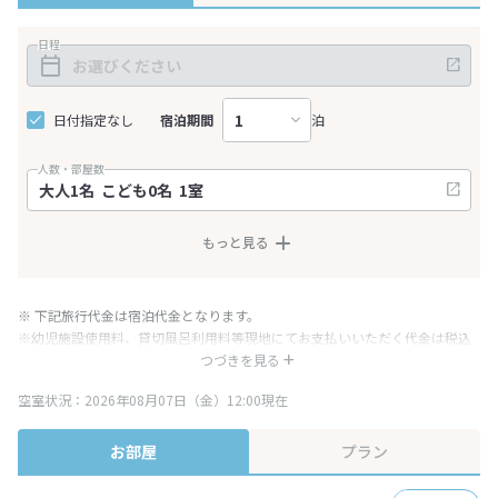
日程
日付指定なし
宿泊期間
泊
人数・部屋数
もっと見る
※ 下記旅行代金は宿泊代金となります。
※幼児施設使用料、貸切風呂利用料等現地にてお支払いいただく代金は税込
み表記となりますが、消費税増税に伴い代金が一部変更となる場合がござい
つづきを見る
ます。
空室状況：2026年08月07日（金）12:00現在
※表示されている旅行代金・プラン内容は一定時間ごとに更新されます。最
終確認画面でご確認ください。
お部屋
プラン