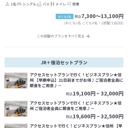
1名
シングル
バス
トイレ
禁煙
7,300～13,100円
税込
おとな1名
(おとな1名 こども0名・1部屋/1泊2日)
この部屋のプランをすべて見る
JR＋宿泊セットプラン
アクセスセットプランで行く！ビジネスプラン★信
州 【早期申込】21日前までがお得♪ご宿泊者全員に
朝食をご用意♪－
19,100
円 ~
32,000
円
税込
アクセスセットプランで行く！ビジネスプラン★信
州 ご宿泊者全員に朝食をご用意♪－
19,600
円 ~
32,500
円
税込
アクセスセットで行く！ビジネスプラン★信州 【早