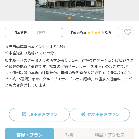
3.9
収集中
日本旅行
TrustYou
長野自動車道松本インターより15分
松本空港より路線バスで25分
松本駅・バスターミナルの両方から徒歩1分。絶好のロケーションはビジネス
や観光の拠点に最適です。松本の老舗ベーカリー「スヰト」の焼き立てパ
ン・信州味噌の具沢山味噌汁他、無料の軽朝食が大好評です（和洋バイキン
グ・約15種類）また、グループホテル「ホテル翔峰」の温泉入浴無料サービ
スも大変喜ばれています。
JR＋宿泊プラン
航空＋宿泊プラン
部屋・プラン
写真
施設・アクセス