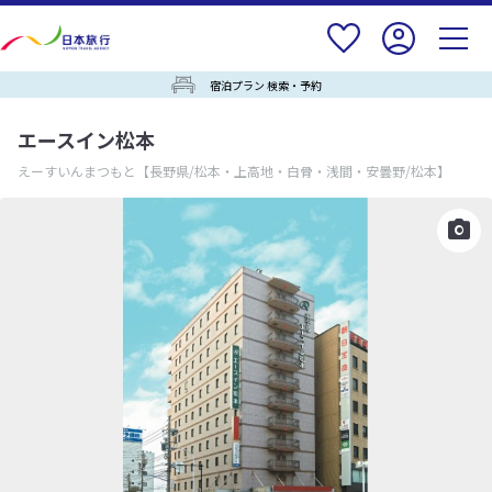
宿泊プラン 検索・予約
エースイン松本
えーすいんまつもと
【長野県/松本・上高地・白骨・浅間・安曇野/松本】