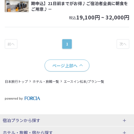
期申込】21日前までがお得♪ご宿泊者全員に朝食を
ご用意♪－
19,100
円 ~
32,000
円
税込
1
ページ上部へ
日本旅行トップ
ホテル・旅館一覧
エースイン松本/プラン一覧
宿泊プランから探す
北海道
ホテル・旅館・宿
から探す