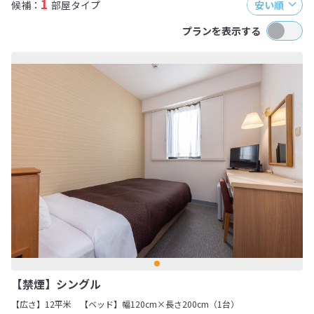
1
候補：
部屋タイプ
安い順
プランを表示する
【禁煙】シングル
【広さ】12平米
【ベッド】幅120cm×長さ200cm（1台）