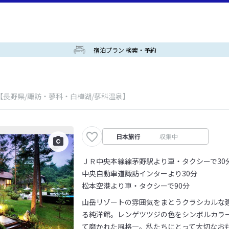
宿泊プラン 検索・予約
【長野県/諏訪・蓼科・白樺湖/蓼科温泉】
日本旅行
収集中
ＪＲ中央本線線茅野駅より車・タクシーで30
中央自動車道諏訪インターより30分
松本空港より車・タクシーで90分
山岳リゾートの雰囲気をまとうクラシカルな
る純洋館。レンゲツツジの色をシンボルカラ
て磨かれた風格―。私たちにとって大切なお