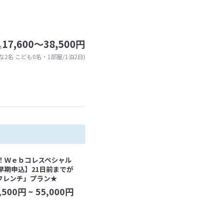
17,600～38,500円
込
な2名 こども0名・1部屋/1泊2日)
く！Ｗｅｂコレスペシャル
早期申込】21日前までが
フレンチ」プラン★
,500
円 ~
55,000
円