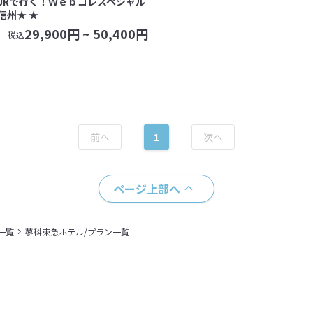
JRで行く！Ｗｅｂコレスペシャル
信州★ ★
29,900
円 ~
50,400
円
税込
1
ページ上部へ
一覧
蓼科東急ホテル/プラン一覧