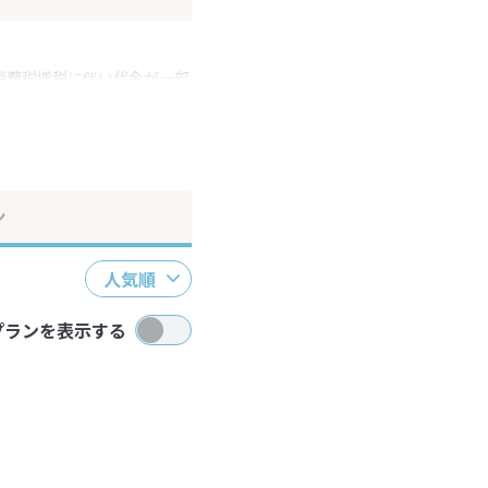
消費税増税に伴い代金が一部
ださい。
ン
人気順
プランを表示する