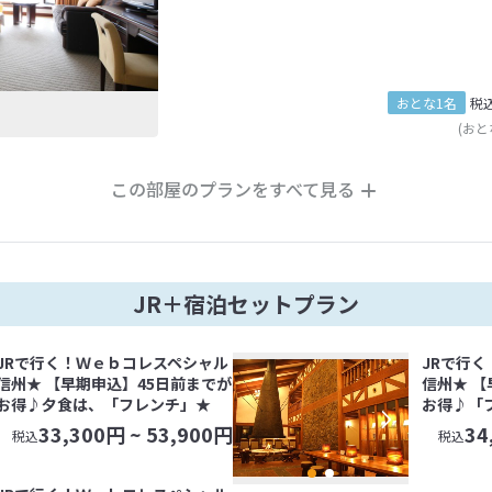
おとな1名
税
(おと
この部屋のプランをすべて見る
JR＋宿泊セットプラン
JRで行く！Ｗｅｂコレスペシャル
JRで行
信州★ 【早期申込】45日前までが
信州★ 【
お得♪夕食は、「フレンチ」★
お得♪「
33,300
円 ~
53,900
円
34
税込
税込