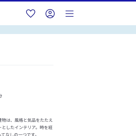
分
建物は、風格と気品をたたえ
ーとしたインテリア。時を経
もてなしの一つです。