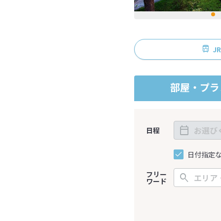
J
部屋・プラ
日程
日付指定
フリー
ワード