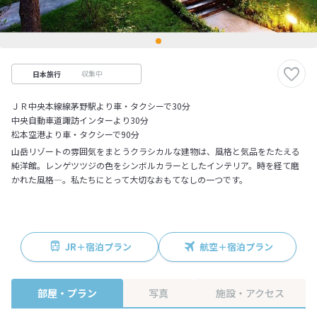
収集中
日本旅行
ＪＲ中央本線線茅野駅より車・タクシーで30分
中央自動車道諏訪インターより30分
松本空港より車・タクシーで90分
山岳リゾートの雰囲気をまとうクラシカルな建物は、風格と気品をたたえる
純洋館。レンゲツツジの色をシンボルカラーとしたインテリア。時を経て磨
かれた風格―。私たちにとって大切なおもてなしの一つです。
JR＋宿泊プラン
航空＋宿泊プラン
部屋・プラン
写真
施設・アクセス