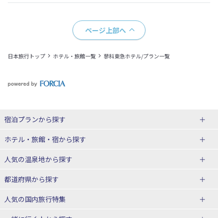
ページ上部へ
日本旅行トップ
ホテル・旅館一覧
蓼科東急ホテル/プラン一覧
宿泊プランから探す
北海道
ホテル・旅館・宿
から探す
東北
北海道ホテル・旅館
人気の温泉地
から探す
青森県
岩手県
北海道
都道府県から探す
宮城県
秋田県
青森県ホテル・旅館
岩手県ホテル・旅館
湯の川温泉(北海道)
定山渓温泉(北海道)
人気の国内旅行特集
山形県
福島県
宮城県ホテル・旅館
秋田県ホテル・旅館
十勝川温泉(北海道)
阿寒湖温泉(北海道)