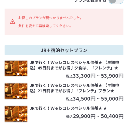
プランを表示する
お探しのプランが見つかりませんでした。
条件を変えて再検索してください。
JR＋宿泊セットプラン
JRで行く！Ｗｅｂコレスペシャル信州★ 【早期申
込】45日前までがお得♪夕食は、「フレンチ」★
33,300
円 ~
53,900
円
税込
JRで行く！Ｗｅｂコレスペシャル信州★ 【早期申
込】21日前までがお得♪「フレンチ」プラン★
34,500
円 ~
55,000
円
税込
JRで行く！Ｗｅｂコレスペシャル信州★ ★
29,900
円 ~
50,400
円
税込