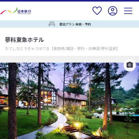
宿泊プラン 検索・予約
蓼科東急ホテル
たてしなとうきゅうほてる
【長野県/諏訪・蓼科・白樺湖/蓼科温泉】