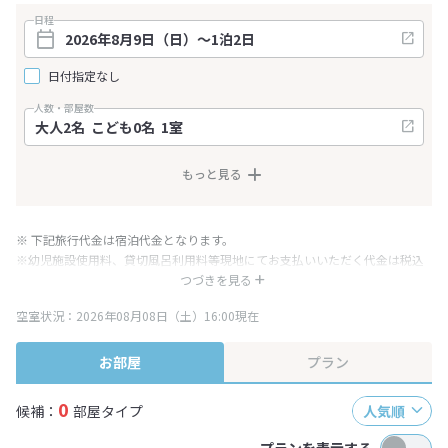
日程
日付指定なし
人数・部屋数
もっと見る
※ 下記旅行代金は宿泊代金となります。
※幼児施設使用料、貸切風呂利用料等現地にてお支払いいただく代金は税込
み表記となりますが、消費税増税に伴い代金が一部変更となる場合がござい
つづきを見る
ます。
空室状況：2026年08月08日（土）16:00現在
※表示されている旅行代金・プラン内容は一定時間ごとに更新されます。最
終確認画面でご確認ください。
お部屋
プラン
0
候補：
部屋タイプ
人気順