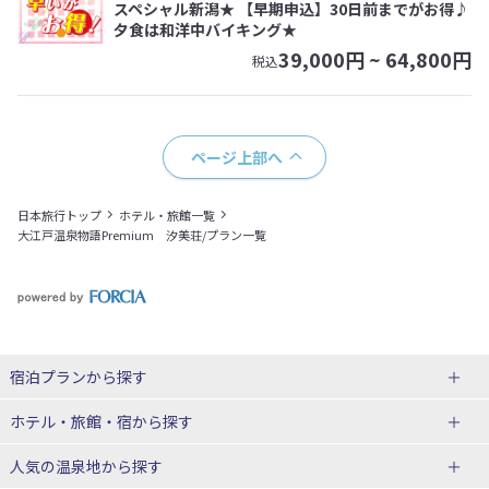
スペシャル新潟★ 【早期申込】30日前までがお得♪
夕食は和洋中バイキング★
39,000
円 ~
64,800
円
税込
ページ上部へ
日本旅行トップ
ホテル・旅館一覧
大江戸温泉物語Premium 汐美荘/プラン一覧
宿泊プランから探す
北海道
ホテル・旅館・宿
から探す
東北
北海道ホテル・旅館
人気の温泉地
から探す