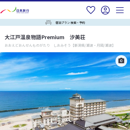
宿泊プラン 検索・予約
大江戸温泉物語Premium 汐美荘
おおえどおんせんものがたり しおみそう
【新潟県/瀬波・月岡/瀬波】