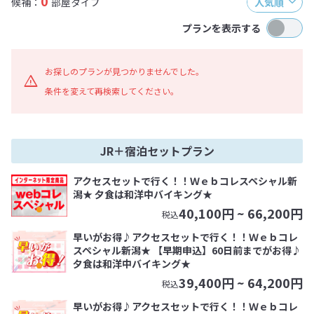
0
候補：
部屋タイプ
人気順
プランを表示する
お探しのプランが見つかりませんでした。
条件を変えて再検索してください。
JR＋宿泊セットプラン
アクセスセットで行く！！Ｗｅｂコレスペシャル新
潟★ 夕食は和洋中バイキング★
40,100
円 ~
66,200
円
税込
早いがお得♪アクセスセットで行く！！Ｗｅｂコレ
スペシャル新潟★ 【早期申込】60日前までがお得♪
夕食は和洋中バイキング★
39,400
円 ~
64,200
円
税込
早いがお得♪アクセスセットで行く！！Ｗｅｂコレ