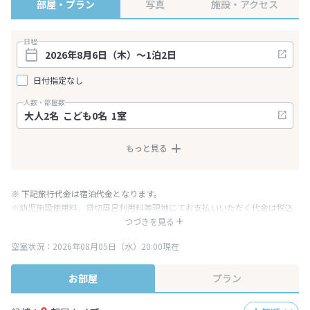
部屋・プラン
写真
施設・アクセス
日程
日付指定なし
人数・部屋数
もっと見る
※ 下記旅行代金は宿泊代金となります。
※幼児施設使用料、貸切風呂利用料等現地にてお支払いいただく代金は税込
み表記となりますが、消費税増税に伴い代金が一部変更となる場合がござい
つづきを見る
ます。
空室状況：2026年08月05日（水）20:00現在
※表示されている旅行代金・プラン内容は一定時間ごとに更新されます。最
終確認画面でご確認ください。
お部屋
プラン