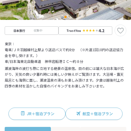
4.2
収集中
日本旅行
TrustYou
東京：
電車/ＪＲ羽越線村上駅より送迎バスで約8分 （※片道1回10円の送迎協力
金を申し受けます。）
車/日本海東北自動車道 神林岩船港ＩＣ～約８分
瀬波海岸の波打ち際に立地する絶景の温泉宿。目の前には雄大な日本海が広
がり、天気の良い夕暮れ時には美しい夕映えがご覧頂けます。大浴場・露天
風呂とも海側に面し、瀬波温泉の湯もお楽しみ頂けます。夕食は越後村上の
四季の素材を活かした自慢のバイキングをお楽しみ下さいませ。
JR＋宿泊プラン
航空＋宿泊プラン