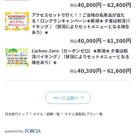
40,800
円 ~
62,400
円
税込
アクセスセットで行く！！ご当地の名産品が当た
る！ロングランキャンペーン★新潟★ 夕食は和洋バ
イキング♪（状況によりセットメニューとなる場合
あり）★
40,000
円 ~
61,300
円
税込
Carbon-Zero（カーボンゼロ）★新潟★ 夕食は和
洋バイキング♪（状況によりセットメニューとなる
場合あり）★
40,300
円 ~
61,600
円
税込
ページ上部へ
日本旅行トップ
ホテル・旅館一覧
ホテル清風苑/プラン一覧