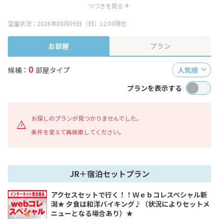
み表記となりますが、消費税増税に伴い代金が一部変更となる場合がござい
つづきを見る
ます。
空室状況：2026年08月09日（日）12:00現在
※表示されている旅行代金・プラン内容は一定時間ごとに更新されます。最
終確認画面でご確認ください。
お部屋
プラン
0
候補：
部屋タイプ
人気順
プランを表示する
お探しのプランが見つかりませんでした。
条件を変えて再検索してください。
JR＋宿泊セットプラン
アクセスセットで行く！！Ｗｅｂコレスペシャル新
潟★ 夕食は和洋バイキング♪（状況によりセットメ
ニューとなる場合あり）★