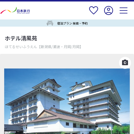
宿泊プラン 検索・予約
ホテル清風苑
ほてるせいふうえん
【新潟県/瀬波・月岡/月岡】