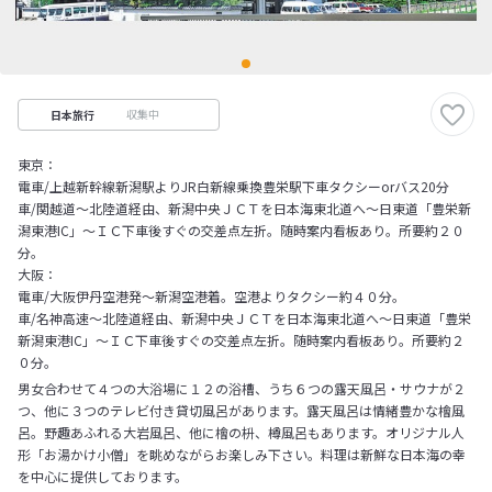
収集中
日本旅行
東京：
電車/上越新幹線新潟駅よりJR白新線乗換豊栄駅下車タクシーorバス20分
車/関越道～北陸道経由、新潟中央ＪＣＴを日本海東北道へ～日東道「豊栄新
潟東港IC」～ＩＣ下車後すぐの交差点左折。随時案内看板あり。所要約２０
分。
大阪：
電車/大阪伊丹空港発～新潟空港着。空港よりタクシー約４０分。
車/名神高速～北陸道経由、新潟中央ＪＣＴを日本海東北道へ～日東道「豊栄
新潟東港IC」～ＩＣ下車後すぐの交差点左折。随時案内看板あり。所要約２
０分。
男女合わせて４つの大浴場に１２の浴槽、うち６つの露天風呂・サウナが２
つ、他に３つのテレビ付き貸切風呂があります。露天風呂は情緒豊かな檜風
呂。野趣あふれる大岩風呂、他に檜の枡、樽風呂もあります。オリジナル人
形「お湯かけ小僧」を眺めながらお楽しみ下さい。料理は新鮮な日本海の幸
を中心に提供しております。