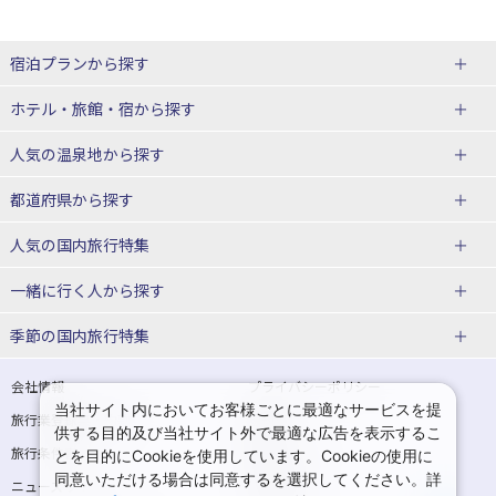
宿泊プランから探す
北海道
ホテル・旅館・宿
から探す
東北
北海道ホテル・旅館
人気の温泉地
から探す
青森県
岩手県
北海道
都道府県から探す
宮城県
秋田県
青森県ホテル・旅館
岩手県ホテル・旅館
湯の川温泉(北海道)
定山渓温泉(北海道)
人気の国内旅行特集
山形県
福島県
宮城県ホテル・旅館
秋田県ホテル・旅館
十勝川温泉(北海道)
阿寒湖温泉(北海道)
北海道旅行・ツアー
東京ディズニーリゾート®への旅
ユニバーサル・スタジオ・ジャパ
一緒に行く人
から探す
ンへの旅
関東
山形県ホテル・旅館
福島県ホテル・旅館
洞爺湖温泉(北海道)
川湯温泉(北海道)
東北
一人旅 国内版
家族・子連れ旅行 国内版
季節の国内旅行特集
温泉旅行
日帰り旅行
東京都
神奈川県
層雲峡温泉(北海道)
知床温泉(北海道)
青森旅行・ツアー
岩手旅行・ツアー
カップル・夫婦旅行 国内版
女子旅 国内版
桜・お花見特集
ゴールデンウィーク（GW）の国内
会社情報
プライバシーポリシー
旅行
当社サイト内においてお客様ごとに最適なサービスを提
埼玉県
千葉県
東京都ホテル・旅館
神奈川県ホテル・旅館
東北
旅行業登録票・約款
規約集
宮城旅行・ツアー
秋田旅行・ツアー
卒業旅行・学生旅行 国内版
供する目的及び当社サイト外で最適な広告を表示するこ
夏休み・お盆の国内旅行
7月の国内旅行
旅行条件書
商標について
とを目的にCookieを使用しています。Cookieの使用に
茨城県
栃木県
埼玉県ホテル・旅館
千葉県ホテル・旅館
花巻温泉(岩手)
蔵王温泉(山形)
山形旅行・ツアー
福島旅行・ツアー
同意いただける場合は同意するを選択してください。詳
ニュースリリース
採用情報
8月の国内旅行
9月の国内旅行