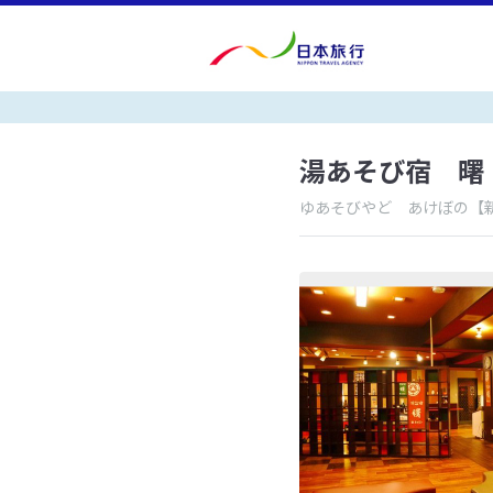
湯あそび宿 曙
ゆあそびやど あけぼの
【