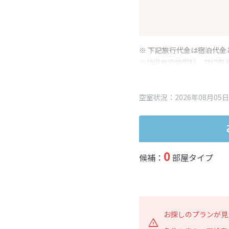
※ 下記旅行代金は宿泊代金
※幼児施設使用料、貸切風
変更となる場合がございま
※表示されている旅行代金
空室状況：2026年08月05日
0
候補：
部屋タイプ
お探しのプランが見