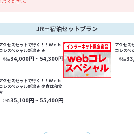
してください。
JR＋宿泊セットプラン
アクセスセットで行く！！Ｗｅｂ
アクセス
コレスペシャル新潟★ ★
コレスペ
34,000
円 ~
54,300
円
33
税込
税込
アクセスセットで行く！！Ｗｅｂ
コレスペシャル新潟★ 夕食は和食
★
35,100
円 ~
55,400
円
税込