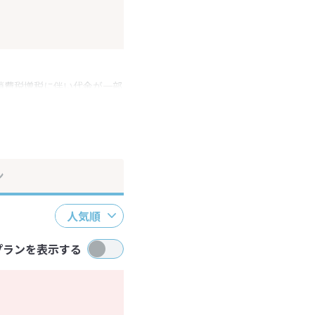
消費税増税に伴い代金が一部
ださい。
ン
人気順
プランを表示する