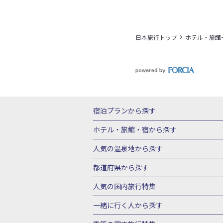
日本旅行トップ
ホテル・旅館
宿泊プランから探す
北海道
東北
青森県
岩手県
宮城
ホテル・旅館・宿
から探す
栃木県
群馬県
北陸
富山県
石川
北海道ホテル・旅館
青森県ホテ
人気の温泉地
から探す
三重県
近畿
滋賀県
京都府
大阪
山形県ホテル・旅館
福島県ホテル・旅
北海道
湯の川温泉(北海道)
定山渓温
都道府県から探す
岡山県
広島県
鳥取県
島根県
山
千葉県ホテル・旅館
茨城県ホテル・旅
川湯温泉(北海道)
層雲峡温泉(北海道)
北海道旅行・ツアー
東北
青
人気の国内旅行特集
石川県ホテル・旅館
福井県ホテル・旅
鳴子温泉(宮城)
秋保温泉(宮城)
飯坂
山形旅行・ツアー
福島旅行・ツアー
静岡県ホテル・旅館
岐阜県ホテル・旅
東京ディズニーリゾート®への旅
ユニ
一緒に行く人
から探す
鬼怒川温泉(栃木)
川治温泉(栃木)
湯
茨城旅行・ツアー
栃木旅行・ツアー
京都府ホテル・旅館
大阪府ホテル・旅
伊豆箱根
箱根湯本温泉(神奈川)
強羅
一人旅 国内版
家族・子連れ旅行 国内