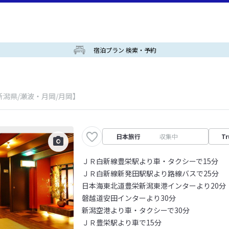
宿泊プラン 検索・予約
新潟県/瀬波・月岡/月岡】
日本旅行
収集中
Tr
ＪＲ白新線豊栄駅より車・タクシーで15分
ＪＲ白新線新発田駅駅より路線バスで25分
日本海東北道豊栄新潟東港インターより20分
磐越道安田インターより30分
新潟空港より車・タクシーで30分
ＪＲ豊栄駅より車で15分