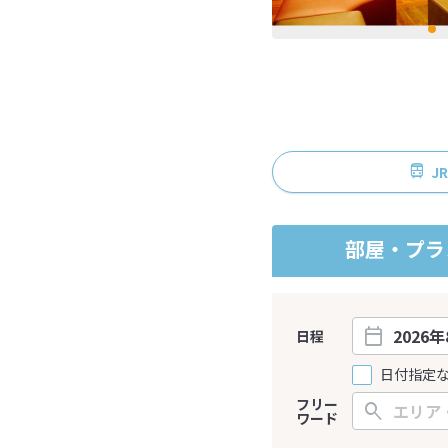
J
部屋・プラ
日程
日付指定
フリー
ワード