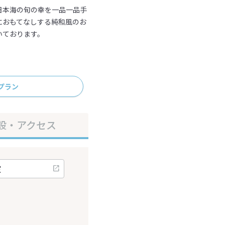
日本海の旬の幸を一品一品手
におもてなしする純和風のお
いております。
プラン
設・アクセス