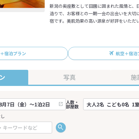
新潟の奥座敷として田園に囲まれた風情と、
造りで、お客様との一期一会の出会いを大切
宿です。美肌効果の高い源泉が好評をいただ
R＋宿泊プラン
航空＋宿泊
ン
写真
施
人数・
部屋数
なし