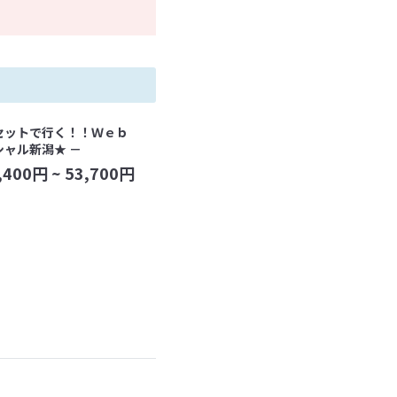
セットで行く！！Ｗｅｂ
シャル新潟★ －
,400
円 ~
53,700
円