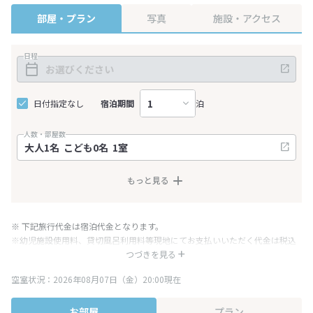
部屋・プラン
写真
施設・アクセス
日程
日付指定なし
宿泊期間
泊
人数・部屋数
もっと見る
※ 下記旅行代金は宿泊代金となります。
※幼児施設使用料、貸切風呂利用料等現地にてお支払いいただく代金は税込
み表記となりますが、消費税増税に伴い代金が一部変更となる場合がござい
つづきを見る
ます。
空室状況：2026年08月07日（金）20:00現在
※表示されている旅行代金・プラン内容は一定時間ごとに更新されます。最
終確認画面でご確認ください。
お部屋
プラン