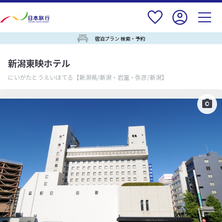
宿泊プラン 検索・予約
新潟東映ホテル
にいがたとうえいほてる
【新潟県/新潟・岩室・弥彦/新潟】