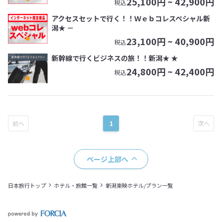
25,100
円 ~
42,900
円
税込
アクセスセットで行く！！Ｗｅｂコレスペシャル新
潟★ －
23,100
円 ~
40,900
円
税込
新幹線で行くビジネスの旅！！新潟★ ★
24,800
円 ~
42,400
円
税込
1
ページ上部へ
日本旅行トップ
ホテル・旅館一覧
新潟東映ホテル/プラン一覧