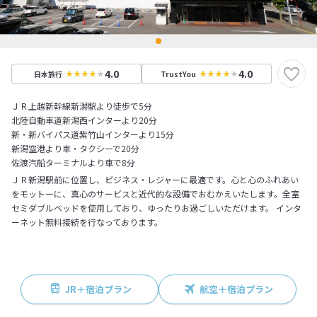
4.0
4.0
日本旅行
TrustYou
ＪＲ上越新幹線新潟駅より徒歩で5分
北陸自動車道新潟西インターより20分
新・新バイパス道紫竹山インターより15分
新潟空港より車・タクシーで20分
佐渡汽船ターミナルより車で8分
ＪＲ新潟駅前に位置し、ビジネス・レジャーに最適です。心と心のふれあい
をモットーに、真心のサービスと近代的な設備でおむかえいたします。全室
セミダブルベッドを使用しており、ゆったりお過ごしいただけます。 インタ
ーネット無料接続を行なっております。
JR＋宿泊プラン
航空＋宿泊プラン