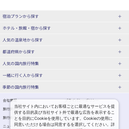
宿泊プランから探す
北海道
ホテル・旅館・宿
から探す
東北
北海道ホテル・旅館
人気の温泉地
から探す
青森県
岩手県
北海道
都道府県から探す
宮城県
秋田県
青森県ホテル・旅館
岩手県ホテル・旅館
湯の川温泉(北海道)
定山渓温泉(北海道)
人気の国内旅行特集
山形県
福島県
宮城県ホテル・旅館
秋田県ホテル・旅館
十勝川温泉(北海道)
阿寒湖温泉(北海道)
北海道旅行・ツアー
東京ディズニーリゾート®への旅
ユニバーサル・スタジオ・ジャパ
一緒に行く人
から探す
ンへの旅
関東
山形県ホテル・旅館
福島県ホテル・旅館
洞爺湖温泉(北海道)
川湯温泉(北海道)
東北
一人旅 国内版
家族・子連れ旅行 国内版
季節の国内旅行特集
温泉旅行
日帰り旅行
東京都
神奈川県
層雲峡温泉(北海道)
知床温泉(北海道)
青森旅行・ツアー
岩手旅行・ツアー
カップル・夫婦旅行 国内版
女子旅 国内版
桜・お花見特集
ゴールデンウィーク（GW）の国内
会社情報
プライバシーポリシー
旅行
当社サイト内においてお客様ごとに最適なサービスを提
埼玉県
千葉県
東京都ホテル・旅館
神奈川県ホテル・旅館
東北
旅行業登録票・約款
規約集
宮城旅行・ツアー
秋田旅行・ツアー
卒業旅行・学生旅行 国内版
供する目的及び当社サイト外で最適な広告を表示するこ
夏休み・お盆の国内旅行
7月の国内旅行
旅行条件書
商標について
とを目的にCookieを使用しています。Cookieの使用に
茨城県
栃木県
埼玉県ホテル・旅館
千葉県ホテル・旅館
花巻温泉(岩手)
蔵王温泉(山形)
山形旅行・ツアー
福島旅行・ツアー
同意いただける場合は同意するを選択してください。詳
ニュースリリース
採用情報
8月の国内旅行
9月の国内旅行