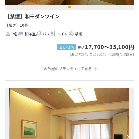
【禁煙】和モダンツイン
【広さ】10畳
2名
和洋室
バス
トイレ
禁煙
17,700～35,100円
税込
おとな1名
(おとな2名 こども0名・1部屋/1泊2日)
この部屋のプランをすべて見る