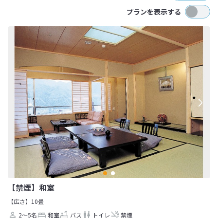
プランを表示する
【禁煙】和室
【広さ】10畳
2～5名
和室
バス
トイレ
禁煙