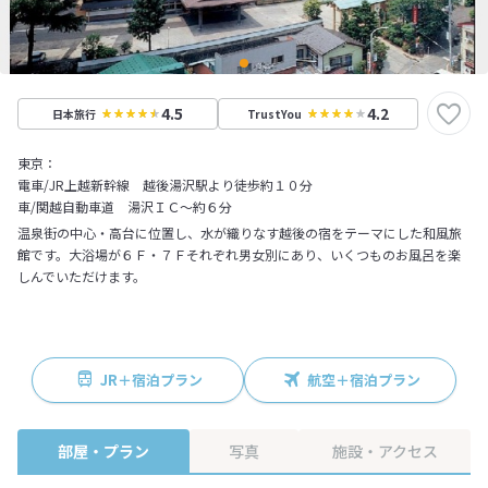
4.5
4.2
日本旅行
TrustYou
東京：
電車/JR上越新幹線 越後湯沢駅より徒歩約１０分
車/関越自動車道 湯沢ＩＣ～約６分
温泉街の中心・高台に位置し、水が織りなす越後の宿をテーマにした和風旅
館です。大浴場が６Ｆ・７Ｆそれぞれ男女別にあり、いくつものお風呂を楽
しんでいただけます。
JR＋宿泊プラン
航空＋宿泊プラン
部屋・プラン
写真
施設・アクセス