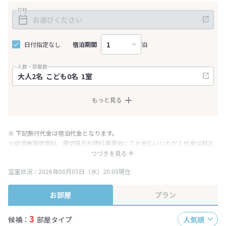
日程
日付指定なし
宿泊期間
泊
人数・部屋数
もっと見る
※ 下記旅行代金は宿泊代金となります。
※幼児施設使用料、貸切風呂利用料等現地にてお支払いいただく代金は税込
み表記となりますが、消費税増税に伴い代金が一部変更となる場合がござい
つづきを見る
ます。
空室状況：2026年08月05日（水）20:00現在
※表示されている旅行代金・プラン内容は一定時間ごとに更新されます。最
終確認画面でご確認ください。
お部屋
プラン
3
候補：
部屋タイプ
人気順