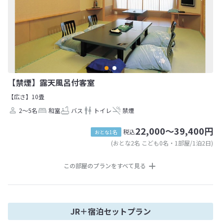
【禁煙】露天風呂付客室
【広さ】10畳
2～5名
和室
バス
トイレ
禁煙
22,000～39,400円
税込
おとな1名
(おとな2名 こども0名・1部屋/1泊2日)
この部屋のプランをすべて見る
JR＋宿泊セットプラン