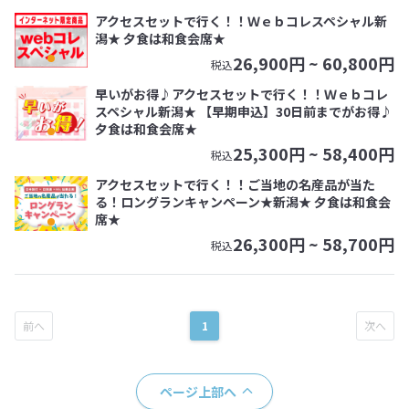
アクセスセットで行く！！Ｗｅｂコレスペシャル新
潟★ 夕食は和食会席★
26,900
円 ~
60,800
円
税込
早いがお得♪アクセスセットで行く！！Ｗｅｂコレ
スペシャル新潟★ 【早期申込】30日前までがお得♪
夕食は和食会席★
25,300
円 ~
58,400
円
税込
アクセスセットで行く！！ご当地の名産品が当た
る！ロングランキャンペーン★新潟★ 夕食は和食会
席★
26,300
円 ~
58,700
円
税込
1
ページ上部へ