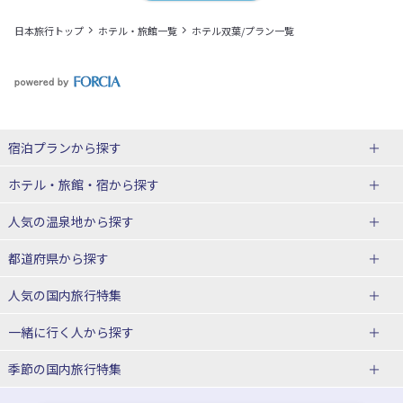
日本旅行トップ
ホテル・旅館一覧
ホテル双葉/プラン一覧
宿泊プランから探す
北海道
ホテル・旅館・宿
から探す
東北
北海道ホテル・旅館
人気の温泉地
から探す
青森県
岩手県
北海道
都道府県から探す
宮城県
秋田県
青森県ホテル・旅館
岩手県ホテル・旅館
湯の川温泉(北海道)
定山渓温泉(北海道)
人気の国内旅行特集
山形県
福島県
宮城県ホテル・旅館
秋田県ホテル・旅館
十勝川温泉(北海道)
阿寒湖温泉(北海道)
北海道旅行・ツアー
東京ディズニーリゾート®への旅
ユニバーサル・スタジオ・ジャパ
一緒に行く人
から探す
ンへの旅
関東
山形県ホテル・旅館
福島県ホテル・旅館
洞爺湖温泉(北海道)
川湯温泉(北海道)
東北
一人旅 国内版
家族・子連れ旅行 国内版
季節の国内旅行特集
温泉旅行
日帰り旅行
東京都
神奈川県
層雲峡温泉(北海道)
知床温泉(北海道)
青森旅行・ツアー
岩手旅行・ツアー