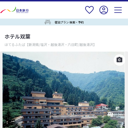
宿泊プラン 検索・予約
ホテル双葉
ほてるふたば
【新潟県/塩沢・越後湯沢・六日町/越後湯沢】