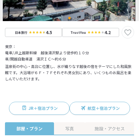
4.5
4.2
日本旅行
TrustYou
東京：
電車/JR上越新幹線 越後湯沢駅より徒歩約１０分
車/関越自動車道 湯沢ＩＣ～約６分
温泉街の中心・高台に位置し、水が織りなす越後の宿をテーマにした和風旅
館です。大浴場が６Ｆ・７Ｆそれぞれ男女別にあり、いくつものお風呂を楽
しんでいただけます。
JR＋宿泊プラン
航空＋宿泊プラン
部屋・プラン
写真
施設・アクセス