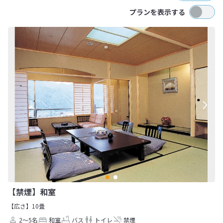
プランを表示する
【禁煙】和室
【広さ】10畳
2～5名
和室
バス
トイレ
禁煙