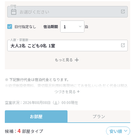
日程
日付指定なし
宿泊期間
泊
人数・部屋数
もっと見る
※ 下記旅行代金は宿泊代金となります。
※幼児施設使用料、貸切風呂利用料等現地にてお支払いいただく代金は税込
み表記となりますが、消費税増税に伴い代金が一部変更となる場合がござい
つづきを見る
ます。
空室状況：2026年08月08日（土）00:00現在
※表示されている旅行代金・プラン内容は一定時間ごとに更新されます。最
終確認画面でご確認ください。
お部屋
プラン
4
候補：
部屋タイプ
安い順