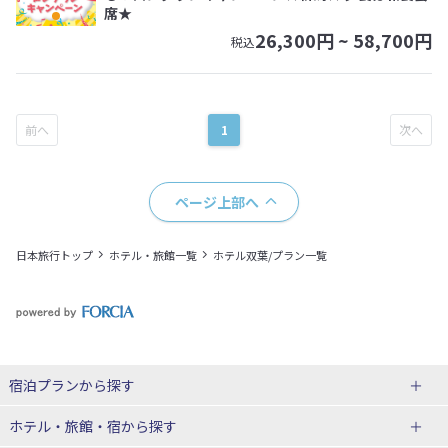
席★
26,300
円 ~
58,700
円
税込
1
ページ上部へ
日本旅行トップ
ホテル・旅館一覧
ホテル双葉/プラン一覧
宿泊プランから探す
北海道
ホテル・旅館・宿
から探す