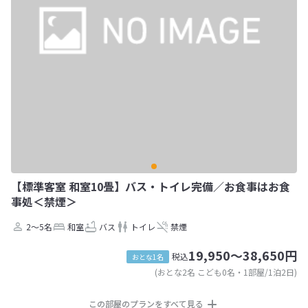
【標準客室 和室10畳】バス・トイレ完備／お食事はお食
事処＜禁煙＞
2～5名
和室
バス
トイレ
禁煙
19,950～38,650円
税込
おとな1名
(おとな2名 こども0名・1部屋/1泊2日)
この部屋のプランをすべて見る