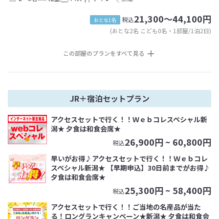
21,300～44,100円
税込
おとな1名
(おとな2名 こども0名・1部屋/1泊2日)
この部屋のプランをすべて見る
JR＋宿泊セットプラン
アクセスセットで行く！！Ｗｅｂコレスペシャル新
潟★ 夕食は和食会席★
26,900
円 ~
60,800
円
税込
早いがお得♪アクセスセットで行く！！Ｗｅｂコレ
スペシャル新潟★ 【早期申込】30日前までがお得♪
夕食は和食会席★
25,300
円 ~
58,400
円
税込
アクセスセットで行く！！ご当地の名産品が当た
る！ロングランキャンペーン★新潟★ 夕食は和食会