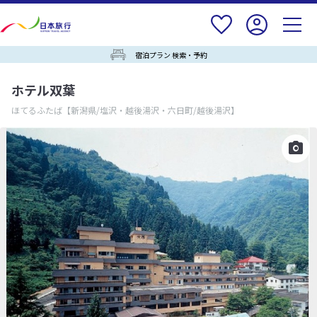
宿泊プラン 検索・予約
ホテル双葉
ほてるふたば
【新潟県/塩沢・越後湯沢・六日町/越後湯沢】