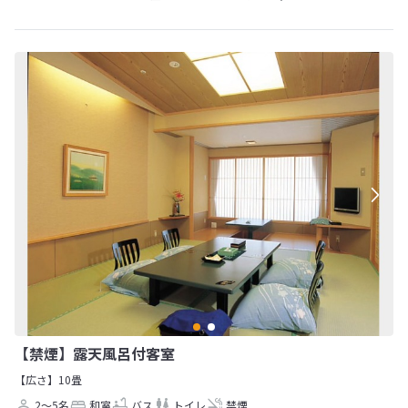
【禁煙】露天風呂付客室
【広さ】10畳
2～5名
和室
バス
トイレ
禁煙