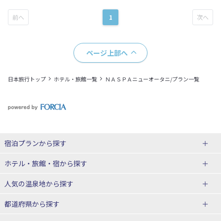
1
ページ上部へ
日本旅行トップ
ホテル・旅館一覧
ＮＡＳＰＡニューオータニ/プラン一覧
宿泊プランから探す
北海道
ホテル・旅館・宿
から探す
東北
北海道ホテル・旅館
人気の温泉地
から探す
青森県
岩手県
北海道
都道府県から探す