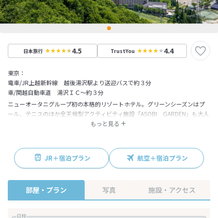
4.5
4.4
日本旅行
TrustYou
東京：
電車/JR上越新幹線 越後湯沢駅より送迎バスで約３分
車/関越自動車道 湯沢ＩＣ～約３分
ニューオータニグループ初の本格的リゾートホテル。グリーンシーズンはプ
ール、テニスのほか全天候型アクティビティ施設「ASOBI GARDEN」も大人
気。冬はホテルから一歩足を踏み出せば、そこはもうスノーパラダイス。Ｎ
もっと見る
ＡＳＰＡスキーガーデンで思う存分にウインタースポーツをお愉しみいただ
けます。また、四季折々の味覚も料理長の自慢です。男女各２５０坪の大浴
場では越後湯沢の自然を感じながら「美人の湯」としても知られる天然温泉
JR＋宿泊プラン
航空＋宿泊プラン
をご満喫ください！
部屋・プラン
写真
施設・アクセス
日程