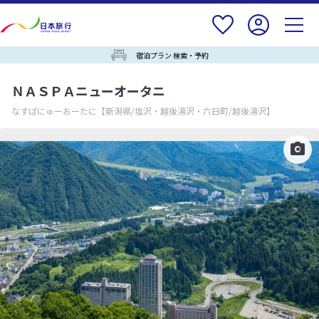
宿泊プラン 検索・予約
ＮＡＳＰＡニューオータニ
なすぱにゅーおーたに
【新潟県/塩沢・越後湯沢・六日町/越後湯沢】