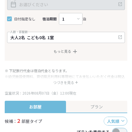
日付指定なし
宿泊期間
泊
人数・部屋数
もっと見る
※ 下記旅行代金は宿泊代金となります。
※幼児施設使用料、貸切風呂利用料等現地にてお支払いいただく代金は税込
み表記となりますが、消費税増税に伴い代金が一部変更となる場合がござい
つづきを見る
ます。
空室状況：2026年08月07日（金）12:00現在
※表示されている旅行代金・プラン内容は一定時間ごとに更新されます。最
終確認画面でご確認ください。
お部屋
プラン
2
候補：
部屋タイプ
人気順