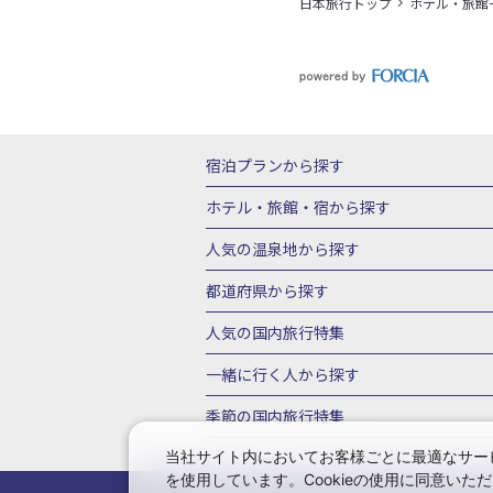
日本旅行トップ
ホテル・旅館
宿泊プランから探す
北海道
東北
青森県
岩手県
宮城
ホテル・旅館・宿
から探す
栃木県
群馬県
北陸
富山県
石川
北海道ホテル・旅館
青森県ホテ
人気の温泉地
から探す
三重県
近畿
滋賀県
京都府
大阪
山形県ホテル・旅館
福島県ホテル・旅
北海道
湯の川温泉(北海道)
定山渓温
都道府県から探す
岡山県
広島県
鳥取県
島根県
山
千葉県ホテル・旅館
茨城県ホテル・旅
川湯温泉(北海道)
層雲峡温泉(北海道)
北海道旅行・ツアー
東北
青
人気の国内旅行特集
石川県ホテル・旅館
福井県ホテル・旅
鳴子温泉(宮城)
秋保温泉(宮城)
飯坂
山形旅行・ツアー
福島旅行・ツアー
静岡県ホテル・旅館
岐阜県ホテル・旅
東京ディズニーリゾート®への旅
ユニ
一緒に行く人
から探す
鬼怒川温泉(栃木)
川治温泉(栃木)
湯
茨城旅行・ツアー
栃木旅行・ツアー
京都府ホテル・旅館
大阪府ホテル・旅
伊豆箱根
箱根湯本温泉(神奈川)
強羅
一人旅 国内版
家族・子連れ旅行 国内
季節の国内旅行特集
甲信越
山梨旅行・ツアー
新潟旅行・
徳島県ホテル・旅館
高知県ホテル・旅
堂ヶ島温泉(静岡)
甲信越
河口湖温泉(
愛知旅行・ツアー
三重旅行・ツアー
桜・お花見特集
ゴールデンウィーク（
当社サイト内においてお客様ごとに最適なサービ
広島県ホテル・旅館
鳥取県ホテル・旅
白骨温泉(長野)
湯田中渋温泉(長野)
を使用しています。Cookieの使用に同意い
奈良旅行・ツアー
和歌山旅行・ツアー
9月の国内旅行
10月の国内旅行
11
佐賀県ホテル・旅館
長崎県ホテル・旅