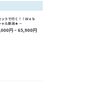
セットで行く！！Ｗｅｂ
シャル新潟★ －
,000
円 ~
65,900
円