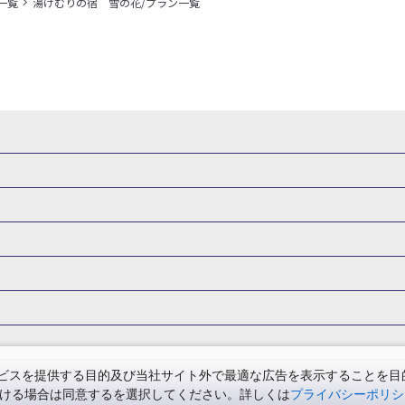
一覧
湯けむりの宿 雪の花/プラン一覧
県
秋田県
山形県
福島県
関東
東京都
神奈川県
埼玉県
県
福井県
甲信越
山梨県
新潟県
長野県
東海
静岡県
ル・旅館
岩手県ホテル・旅館
宮城県ホテル・旅館
秋田県ホテル
府
兵庫県
奈良県
和歌山県
四国
徳島県
高知県
香川県
館
東京都ホテル・旅館
神奈川県ホテル・旅館
埼玉県ホテ
泉(北海道)
十勝川温泉(北海道)
阿寒湖温泉(北海道)
洞爺湖温泉(
口県
九州
福岡県
佐賀県
長崎県
熊本県
大分県
宮崎県
館
栃木県ホテル・旅館
群馬県ホテル・旅館
富山県ホテル
知床温泉(北海道)
東北
花巻温泉(岩手)
蔵王温泉(山形)
かみの
森旅行・ツアー
岩手旅行・ツアー
宮城旅行・ツアー
秋田旅行・
館
山梨県ホテル・旅館
新潟県ホテル・旅館
長野県ホテ
温泉(福島)
北陸
和倉温泉(石川)
宇奈月温泉(富山)
あわら温泉(
関東
東京旅行・ツアー
神奈川旅行・ツアー
埼玉旅行・ツアー
館
愛知県ホテル・旅館
三重県ホテル・旅館
滋賀県ホテル
バーサル・スタジオ・ジャパンへの旅
温泉旅行
日帰り旅行
西川温泉(栃木)
草津温泉(群馬)
万座温泉(群馬)
伊香保温泉(群馬)
群馬旅行・ツアー
北陸
富山旅行・ツアー
石川旅行・ツアー
館
兵庫県ホテル・旅館
奈良県ホテル・旅館
和歌山県ホテル・旅
温泉(神奈川)
湯河原温泉(神奈川)
熱海温泉(静岡)
伊東温泉(静岡)
版
カップル・夫婦旅行 国内版
女子旅 国内版
卒業旅行・学生旅行
ツアー
長野旅行・ツアー
東海
静岡旅行・ツアー
岐阜旅行・
館
香川県ホテル・旅館
愛媛県ホテル・旅館
岡山県ホテル
山梨)
富士山石和温泉(山梨)
西山温泉(山梨)
瀬波温泉(新潟)
下
関西
滋賀旅行・ツアー
京都旅行・ツアー
大阪旅行・ツアー
GW）の国内旅行
夏休み・お盆の国内旅行
7月の国内旅行
8月の
スを提供する目的及び当社サイト外で最適な広告を表示することを目的に
館
島根県ホテル・旅館
山口県ホテル・旅館
福岡県ホテル
昼神温泉(長野)
東海
浜名湖かんざんじ温泉(静岡)
下呂温泉(岐阜)
ただける場合は同意するを選択してください。詳しくは
プライバシーポリシ
四国
徳島旅行・ツアー
高知旅行・ツアー
香川旅行・ツアー
月の国内旅行
紅葉旅行
クリスマスの国内旅行
年末年始・お正月の
館
熊本県ホテル・旅館
大分県ホテル・旅館
宮崎県ホテル・旅館