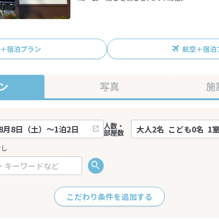
R＋宿泊プラン
航空＋宿泊
ン
写真
施
人数・
部屋数
なし
こだわり条件を追加する