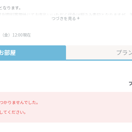
となります。
呂利用料等現地にてお支払いいただく代金は税込み表記となりますが、
つづきを見る
す。
・プラン内容は一定時間ごとに更新されます。最終確認画面でご確認く
（金）12:00現在
お部屋
プラ
つかりませんでした。
してください。