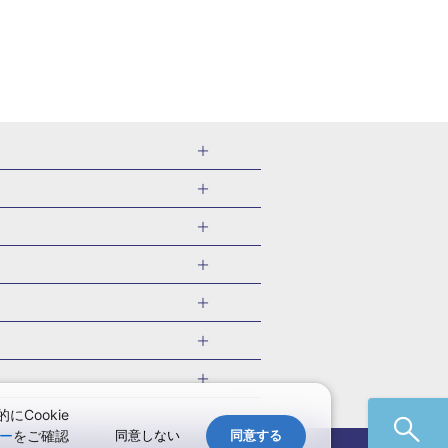
千葉県
茨城県
岐阜県
愛知県
・旅館
愛媛県
中国
ル・旅館
北海道)
鹿児島県
沖縄県
・旅館
やま温泉(山形)
ツアー
ル・旅館
福井)
関東
千葉旅行・ツアー
・旅館
四万温泉(群馬)
福井旅行・ツアー
館
熱川温泉(静岡)
 国内版
ツアー
・旅館
部温泉(山梨)
兵庫旅行・ツアー
国内旅行
Cookie
・旅館
関西
ー
をご確認
同意しない
同意する
愛媛旅行・ツアー
国内旅行