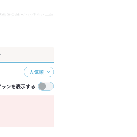
消費税増税に伴い代金が一部
ださい。
ン
人気順
プランを表示する