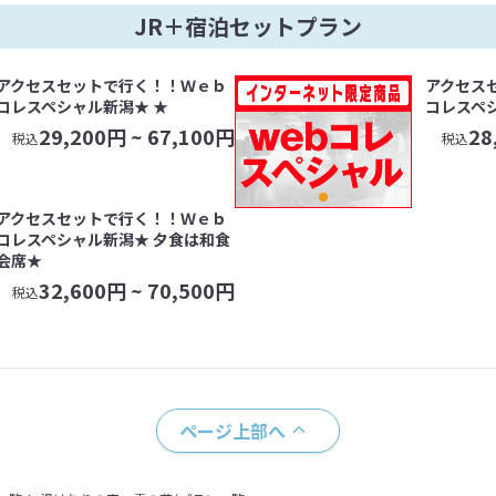
JR＋宿泊セットプラン
アクセスセットで行く！！Ｗｅｂ
アクセス
コレスペシャル新潟★ ★
コレスペ
29,200
円 ~
67,100
円
28
税込
税込
アクセスセットで行く！！Ｗｅｂ
コレスペシャル新潟★ 夕食は和食
会席★
32,600
円 ~
70,500
円
税込
ページ上部へ