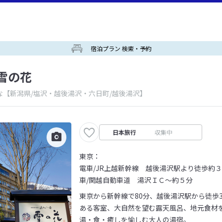
宿泊プラン 検索・予約
雪の花
な
【新潟県/塩沢・越後湯沢・六日町/越後湯沢】
日本旅行
収集中
東京：
電車/JR上越新幹線 越後湯沢駅より徒歩約
車/関越自動車道 湯沢ＩＣ～約５分
東京から新幹線で80分、越後湯沢駅から徒歩
ある客室、大自然を望む露天風呂、地元食材
湯・食・癒しを愉しむ大人の湯宿。