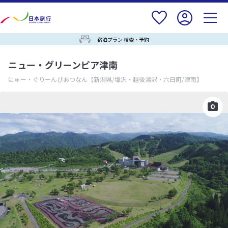
宿泊プラン 検索・予約
ニュー・グリーンピア津南
にゅー・ぐりーんぴあつなん
【新潟県/塩沢・越後湯沢・六日町/津南】