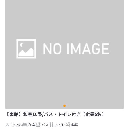
【東館】和室10畳/バス・トイレ付き【定員5名】
1～5名
和室
バス
トイレ
禁煙