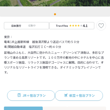
4.1
収集中
日本旅行
TrustYou
東京：
電車/JR上越新幹線 越後湯沢駅より送迎バスで約５０分
車/関越自動車道 塩沢石打ＩＣ～約４０分
苗場山のふもと、大自然に抱かれたニュー・グリーンピア津南は、多彩なプ
ランで楽める高原リゾートです。１００万坪の敷地の中にホテルを中心に各
種スポーツ施設、リラックス施設がゴージャスに展開。目的に合わせて、オ
リジナルなリゾートライフを満喫できる。ダイナミックなプレイゾーンで
す。
JR＋宿泊プラン
航空＋宿泊プラン