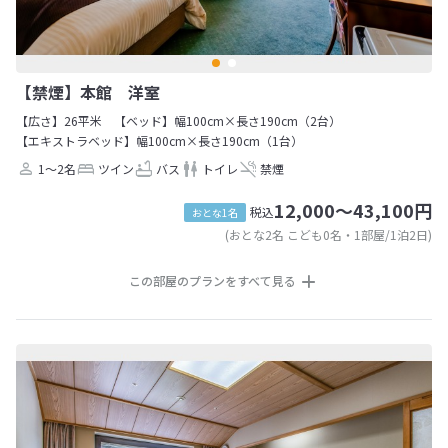
【禁煙】本館 洋室
【広さ】26平米
【ベッド】幅100cm×長さ190cm（2台）
【エキストラベッド】幅100cm×長さ190cm（1台）
1～2名
ツイン
バス
トイレ
禁煙
12,000～43,100円
税込
おとな1名
(おとな2名 こども0名・1部屋/1泊2日)
この部屋のプランをすべて見る