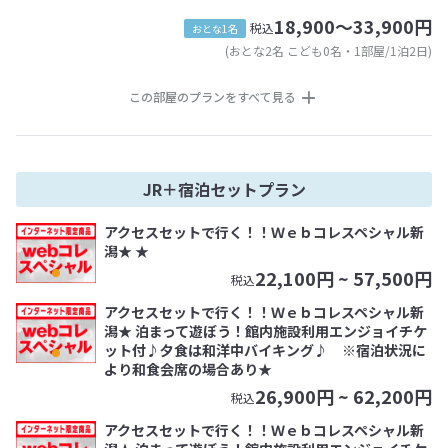
18,900～33,900円
税込
おとな1名
(おとな2名 こども0名・1部屋/1泊2日)
この部屋のプランをすべて見る
JR＋宿泊セットプラン
アクセスセットで行く！！Ｗｅｂコレスペシャル新
潟★ ★
22,100
円 ~
57,500
円
税込
アクセスセットで行く！！Ｗｅｂコレスペシャル新
潟★ 泊まって遊ぼう！館内施設利用エンジョイチケ
ット付♪夕食は和洋中バイキング♪ ※宿泊状況に
より和食会席の場合あり★
26,900
円 ~
62,200
円
税込
アクセスセットで行く！！Ｗｅｂコレスペシャル新