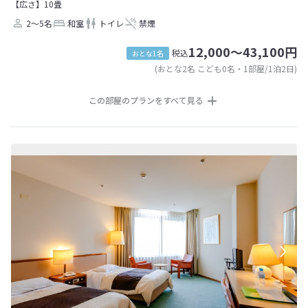
【広さ】10畳
2～5名
和室
トイレ
禁煙
12,000～43,100円
税込
おとな1名
(おとな2名 こども0名・1部屋/1泊2日)
この部屋のプランをすべて見る