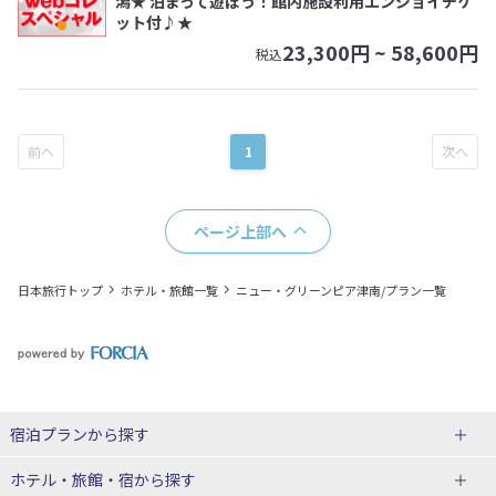
潟★ 泊まって遊ぼう！館内施設利用エンジョイチケ
ット付♪★
23,300
円 ~
58,600
円
税込
1
ページ上部へ
日本旅行トップ
ホテル・旅館一覧
ニュー・グリーンピア津南/プラン一覧
宿泊プランから探す
北海道
ホテル・旅館・宿
から探す