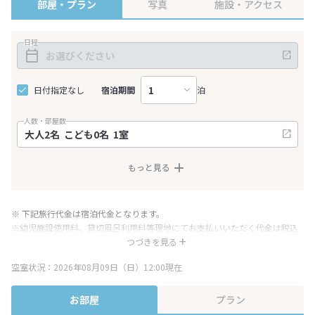
部屋・プラン
写真
施設・アクセス
日程
日付指定なし
宿泊期間
泊
人数・部屋数
もっと見る
※ 下記旅行代金は宿泊代金となります。
※幼児施設使用料、貸切風呂利用料等現地にてお支払いいただく代金は税込
み表記となりますが、消費税増税に伴い代金が一部変更となる場合がござい
つづきを見る
ます。
空室状況：2026年08月09日（日）12:00現在
※表示されている旅行代金・プラン内容は一定時間ごとに更新されます。最
終確認画面でご確認ください。
お部屋
プラン