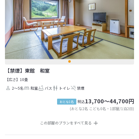
【禁煙】東館 和室
【広さ】10畳
2～5名
和室
バス
トイレ
禁煙
13,700～44,700円
税込
おとな1名
(おとな2名 こども0名・1部屋/1泊2日)
この部屋のプランをすべて見る