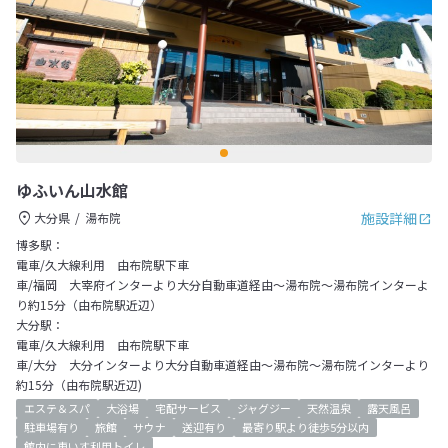
ゆふいん山水館
施設詳細
大分県
湯布院
博多駅：
電車/久大線利用 由布院駅下車
車/福岡 大宰府インターより大分自動車道経由～湯布院～湯布院インターよ
り約15分（由布院駅近辺）
大分駅：
電車/久大線利用 由布院駅下車
車/大分 大分インターより大分自動車道経由～湯布院～湯布院インターより
約15分（由布院駅近辺)
エステ＆スパ
大浴場
宅配サービス
ジャグジー
天然温泉
露天風呂
駐車場有り
旅館
サウナ
送迎有り
最寄り駅より徒歩5分以内
館内に車いす利用トイレ