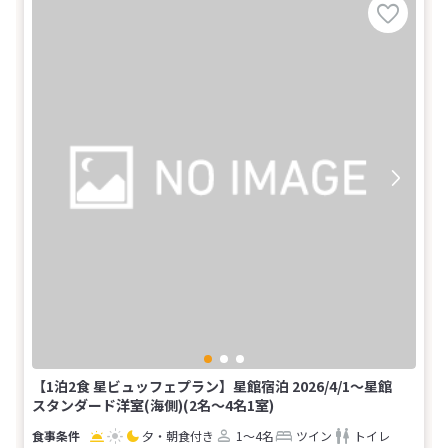
【1泊2食 星ビュッフェプラン】星館宿泊 2026/4/1～星館
スタンダード洋室(海側)(2名～4名1室)
夕・朝食付き
1～4名
ツイン
トイレ