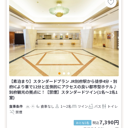
【素泊まり】スタンダードプラン JR別府駅から徒歩4分・別
府ICより車で12分と圧倒的にアクセスの良い都市型ホテル♪
別府観光の拠点に！【禁煙】スタンダードツイン(1名～2名1
室)
食事なし
1～2名
ツイン
バス
トイレ
禁煙
7,390円
税込
おとな1名