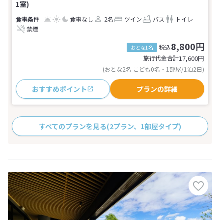
1室)
食事なし
2名
ツイン
バス
トイレ
禁煙
8,800円
税込
おとな1名
旅行代金合計
17,600
円
(おとな2名 こども0名・1部屋/1泊2日)
おすすめポイント
プランの詳細
すべてのプランを見る
(2プラン、1部屋タイプ)