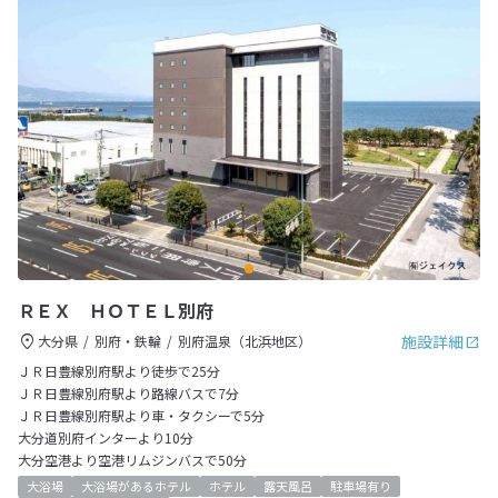
ＲＥＸ ＨＯＴＥＬ別府
施設詳細
大分県
別府・鉄輪
別府温泉（北浜地区）
ＪＲ日豊線別府駅より徒歩で25分
ＪＲ日豊線別府駅より路線バスで7分
ＪＲ日豊線別府駅より車・タクシーで5分
大分道別府インターより10分
大分空港より空港リムジンバスで50分
大浴場
大浴場があるホテル
ホテル
露天風呂
駐車場有り