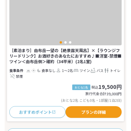
［素泊まり］由布岳一望の【絶景露天風呂】×【ラウンジフ
リードリンク】お酒好きのあなたにおすすめ♪■洋室-禁煙■
ツイン＜由布岳側＞確約（34平米）(2名1室)
食事なし
1～2名
ツイン
バス
トイレ
禁煙
19,500円
税込
おとな1名
旅行代金合計
39,000
円
(おとな2名 こども0名・1部屋/1泊2日)
おすすめポイント
プランの詳細