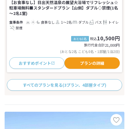
【お食事なし】日出天然温泉の展望大浴場でリフレッシュ☆
駐車場無料■スタンダードプラン【山側】ダブル◇禁煙(1名
～2名1室)
食事なし
1～2名
ダブル
バス
トイレ
禁煙
10,500円
税込
おとな1名
旅行代金合計
21,000
円
(おとな2名 こども0名・1部屋/1泊2日)
おすすめポイント
プランの詳細
すべてのプランを見る
(3プラン、4部屋タイプ)