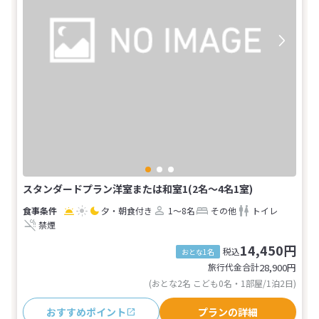
スタンダードプラン洋室または和室1(2名～4名1室)
夕・朝食付き
1～8名
その他
トイレ
禁煙
14,450円
税込
おとな1名
旅行代金合計
28,900
円
(おとな2名 こども0名・1部屋/1泊2日)
おすすめポイント
プランの詳細