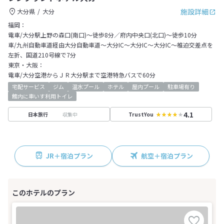
施設詳細
大分県
大分
福岡：
電車/大分駅上野の森口(南口)～徒歩8分／府内中央口(北口)～徒歩10分
車/九州自動車道経由大分自動車道～大分IC～大分IC～大分IC～椎迫交差点を
左折、国道210号線で7分
東京・大阪：
電車/大分空港からＪＲ大分駅まで空港特急バスで60分
宅配サービス
ジム
温水プール
ホテル
屋内プール
駐車場有り
館内に車いす利用トイレ
4.1
収集中
日本旅行
TrustYou
JR＋宿泊プラン
航空＋宿泊プラン