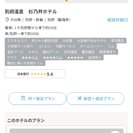
別府温泉 杉乃井ホテル
施設詳細
大分県
別府・鉄輪
別府（観海寺）
電車/ＪＲ別府駅から車で約10分
車/別府～車で約10分
エステ＆スパ
赤ちゃん歓迎の宿
大浴場
大浴場があるホテル
貸切風呂
子供用プール有り
コンビニ
宅配サービス
ゲームコーナー
ジム
温水プール
ホテル
屋内プール
天然温泉
露天風呂
駐車場有り
サウナ
★★★以上
★★★★以上
★★★★★
送迎有り
館内に車いす利用トイレ
5.0
日本旅行
JR＋宿泊プラン
航空＋宿泊プラン