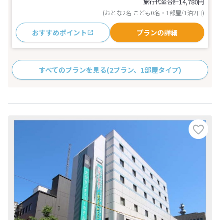
旅行代金合計
14,780
円
(おとな2名 こども0名・1部屋/1泊2日)
おすすめポイント
プランの詳細
すべてのプランを見る
(2プラン、1部屋タイプ)