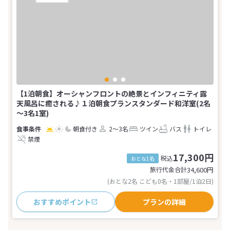
【1泊朝食】オーシャンフロントの絶景とインフィニティ露
天風呂に癒される♪１泊朝食プランスタンダード和洋室(2名
～3名1室)
朝食付き
2～3名
ツイン
バス
トイレ
禁煙
17,300円
税込
おとな1名
旅行代金合計
34,600
円
(おとな2名 こども0名・1部屋/1泊2日)
おすすめポイント
プランの詳細