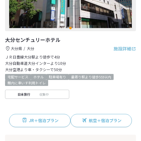
大分センチュリーホテル
施設詳細
大分県
大分
ＪＲ日豊線大分駅より徒歩で4分
大分自動車道大分インターより10分
大分空港より車・タクシーで50分
宅配サービス
ホテル
駐車場有り
最寄り駅より徒歩5分以内
館内に車いす利用トイレ
収集中
日本旅行
JR＋宿泊プラン
航空＋宿泊プラン