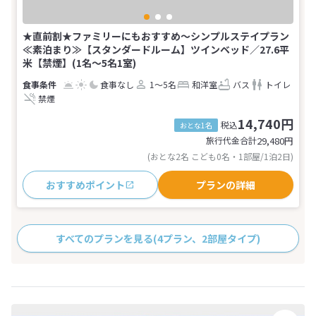
★直前割★ファミリーにもおすすめ～シンプルステイプラン
≪素泊まり≫【スタンダードルーム】ツインベッド／27.6平
米【禁煙】(1名～5名1室)
食事なし
1～5名
和洋室
バス
トイレ
禁煙
14,740円
税込
おとな1名
旅行代金合計
29,480
円
(おとな2名 こども0名・1部屋/1泊2日)
おすすめポイント
プランの詳細
すべてのプランを見る
(4プラン、2部屋タイプ)