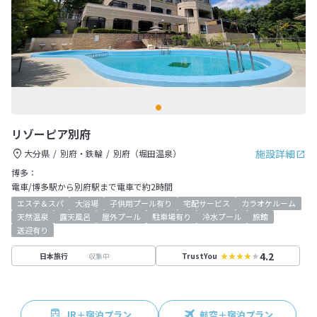
リゾーピア別府
施設詳細
大分県
別府・鉄輪
別府（堀田温泉）
博多：
電車/博多駅から別府駅まで電車で約2時間
エステ＆スパ
大浴場
子供用プール有り
宅配サービス
カラオケルーム
天然温泉
露天風呂
屋外プール
駐車場有り
冷水プール
旅館
送迎有り
4.2
収集中
日本旅行
TrustYou
JR＋宿泊プラン
航空＋宿泊プラン