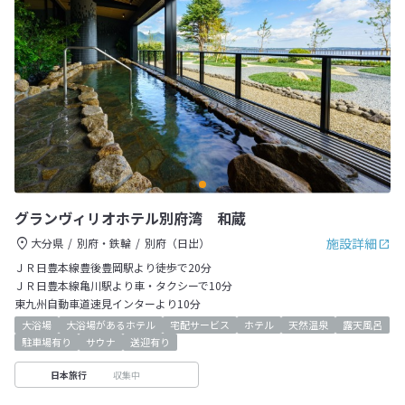
グランヴィリオホテル別府湾 和蔵
施設詳細
大分県
別府・鉄輪
別府（日出）
ＪＲ日豊本線豊後豊岡駅より徒歩で20分
ＪＲ日豊本線亀川駅より車・タクシーで10分
東九州自動車道速見インターより10分
大浴場
大浴場があるホテル
宅配サービス
ホテル
天然温泉
露天風呂
駐車場有り
サウナ
送迎有り
収集中
日本旅行