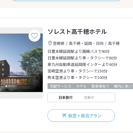
ソレスト高千穂ホテル
宮崎県
高千穂・延岡・日向
高千穂
日豊本線延岡駅より路線バスで90分
日豊本線延岡駅より車・タクシーで60分
東九州自動車道延岡南インターより60分
宮崎空港より車・タクシーで150分
熊本空港より車・タクシーで100分
宅配サービス
ホテル
駐車場有り
館内に車い
日本旅行
収集中
航空＋宿泊プラン