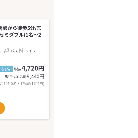
駅から徒歩5分/宮
セミダブル(1名～2
ル
バス
トイレ
4,720円
とな1名
税込
9,440
円
旅行代金合計
 こども0名・1部屋/1泊2日)