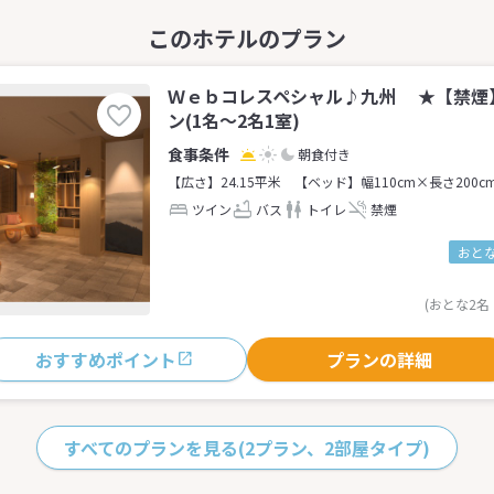
Ｗｅｂコレスペシャル♪九州 ★【禁煙
ン(1名～2名1室)
朝食付き
【広さ】24.15平米
【ベッド】幅110cm×長さ200c
ツイン
バス
トイレ
禁煙
おとな
(おとな2名
おすすめポイント
プランの詳細
すべてのプランを見る
(2プラン、2部屋タイプ)