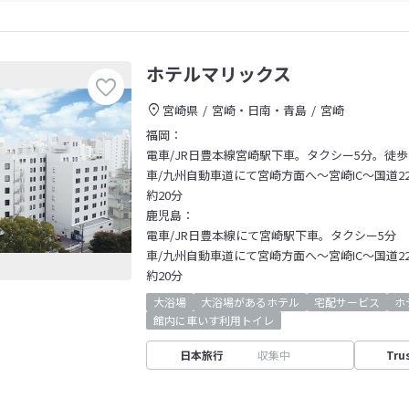
ホテルマリックス
宮崎県
宮崎・日南・青島
宮崎
福岡：
電車/JR日豊本線宮崎駅下車。タクシー5分。徒歩
車/九州自動車道にて宮崎方面へ～宮崎IC～国道2
約20分
鹿児島：
電車/JR日豊本線にて宮崎駅下車。タクシー5分
車/九州自動車道にて宮崎方面へ～宮崎IC～国道2
約20分
大浴場
大浴場があるホテル
宅配サービス
ホ
館内に車いす利用トイレ
日本旅行
収集中
Tru