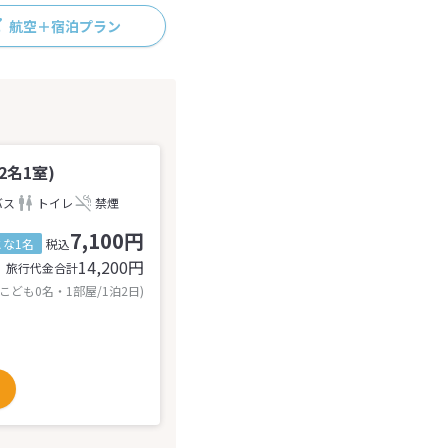
航空＋宿泊プラン
名1室)
バス
トイレ
禁煙
7,100円
とな1名
税込
14,200
円
旅行代金合計
 こども0名・1部屋/1泊2日)