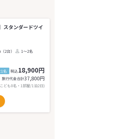
】スタンダードツイ
m（2台）
1～2名
18,900円
1名
税込
37,800
円
旅行代金合計
 こども0名・1部屋/1泊2日)