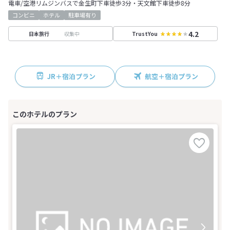
電車/空港リムジンバスで金生町下車徒歩3分・天文館下車徒歩8分
コンビニ
ホテル
駐車場有り
4.2
収集中
日本旅行
TrustYou
JR＋宿泊プラン
航空＋宿泊プラン