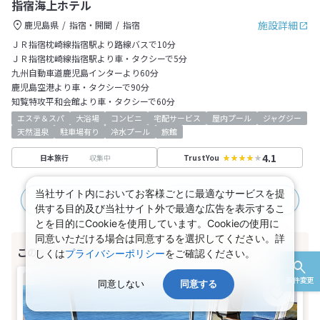
指宿海上ホテル
施設詳細
鹿児島県
指宿・開聞
指宿
ＪＲ指宿枕崎線指宿駅より路線バスで10分
ＪＲ指宿枕崎線指宿駅より車・タクシーで5分
九州自動車道鹿児島インターより60分
鹿児島空港より車・タクシーで90分
知覧特攻平和会館より車・タクシーで60分
エステ＆スパ
大浴場
コンビニ
宅配サービス
屋内プール
ジャグジー
天然温泉
駐車場有り
冷水プール
旅館
4.1
収集中
日本旅行
TrustYou
当社サイト内においてお客様ごとに最適なサービスを提
JR＋宿泊プラン
航空＋宿泊プラン
供する目的及び当社サイト外で最適な広告を表示するこ
とを目的にCookieを使用しています。Cookieの使用に
同意いただける場合は同意するを選択してください。詳
しくは
プライバシーポリシー
をご確認ください。
条件変更
同意しない
同意する