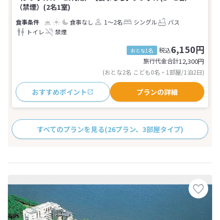
（禁煙）(2名1室)
食事なし
1～2名
シングル
バス
トイレ
禁煙
6,150円
税込
おとな1名
旅行代金合計
12,300
円
(おとな2名 こども0名・1部屋/1泊2日)
おすすめポイント
プランの詳細
すべてのプランを見る
(26プラン、3部屋タイプ)