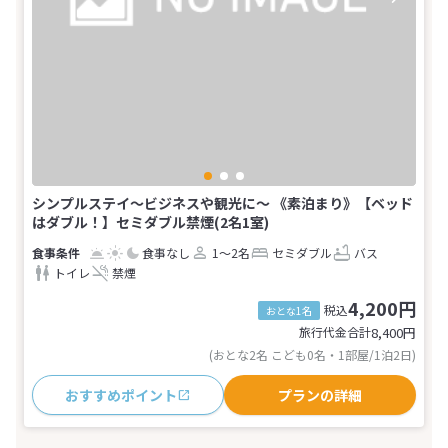
シンプルステイ～ビジネスや観光に～ 《素泊まり》【ベッド
はダブル！】セミダブル禁煙(2名1室)
食事なし
1～2名
セミダブル
バス
トイレ
禁煙
4,200円
税込
おとな1名
旅行代金合計
8,400
円
(おとな2名 こども0名・1部屋/1泊2日)
おすすめポイント
プランの詳細