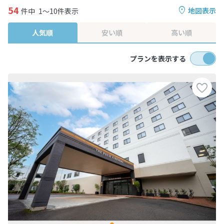
54
地図表示
件中
1～10件表示
人気順
安い順
高い順
プランを表示する