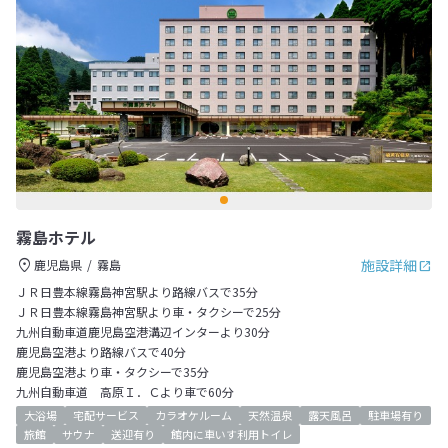
霧島ホテル
施設詳細
鹿児島県
霧島
ＪＲ日豊本線霧島神宮駅より路線バスで35分
ＪＲ日豊本線霧島神宮駅より車・タクシーで25分
九州自動車道鹿児島空港溝辺インターより30分
鹿児島空港より路線バスで40分
鹿児島空港より車・タクシーで35分
九州自動車道 高原Ｉ．Ｃより車で60分
大浴場
宅配サービス
カラオケルーム
天然温泉
露天風呂
駐車場有り
旅館
サウナ
送迎有り
館内に車いす利用トイレ