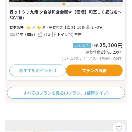
行っトク♪九州 夕食は和食会席★【禁煙】和室１０畳(2名～
3名1室)
夕・朝食付き
【広さ】10畳
2～3名
和室（庭園）
バス
トイレ
禁煙
25,100円
税込
おとな1名
旅行代金合計
50,200
円
(おとな2名 こども0名・1部屋/1泊2日)
おすすめポイント
プランの詳細
すべてのプランを見る
(3プラン、1部屋タイプ)