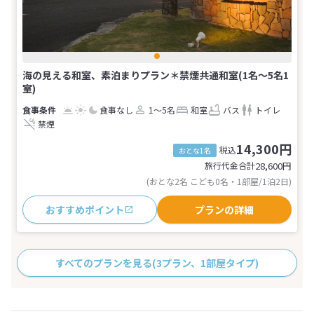
海の見える和室、素泊まりプラン＊禁煙共通和室(1名～5名1
室)
食事なし
1～5名
和室
バス
トイレ
禁煙
14,300円
税込
おとな1名
旅行代金合計
28,600
円
(おとな2名 こども0名・1部屋/1泊2日)
おすすめポイント
プランの詳細
すべてのプランを見る
(3プラン、1部屋タイプ)