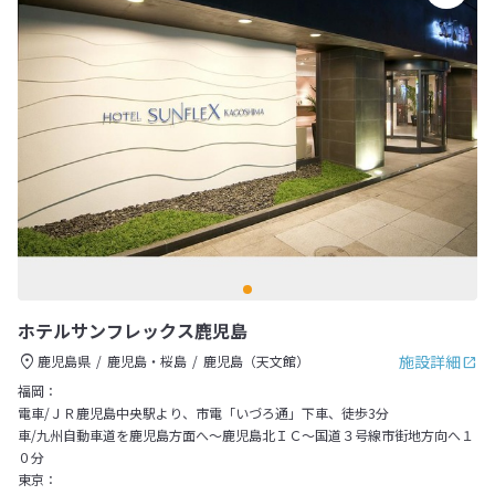
ホテルサンフレックス鹿児島
施設詳細
鹿児島県
鹿児島・桜島
鹿児島（天文館）
福岡：
電車/ＪＲ鹿児島中央駅より、市電「いづろ通」下車、徒歩3分
車/九州自動車道を鹿児島方面へ～鹿児島北ＩＣ～国道３号線市街地方向へ１
０分
東京：