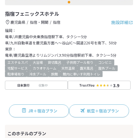
指宿フェニックスホテル
施設詳細
鹿児島県
指宿・開聞
指宿
福岡：
電車/JR鹿児島中央乗換指宿駅下車、タクシー5分
車/九州自動車道を鹿児島方面へ～谷山IC～国道226号を南下、50分
東京：
電車/鹿児島空港よりリムジンバス90分指宿駅前下車、タクシー5分
エステ＆スパ
大浴場
貸切風呂
子供用プール有り
コンビニ
宅配サービス
カラオケルーム
天然温泉
露天風呂
屋外プール
駐車場有り
冷水プール
旅館
館内に車いす利用トイレ
3.9
収集中
日本旅行
TrustYou
JR＋宿泊プラン
航空＋宿泊プラン