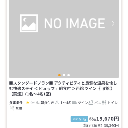
■スタンダードプラン■ アクティビティと良質な温泉を愉し
む快適ステイ ＜ ビュッフェ朝食付 ＞西館 ツイン《 旧館 》
【禁煙】(1名～4名1室)
朝食付き
1～4名
ツイン
バス
トイレ
禁煙
19,670円
税込
おとな1名
旅行代金合計
39,340
円