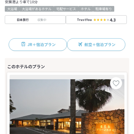
安房港より車で10分
大浴場
大浴場があるホテル
宅配サービス
ホテル
駐車場有り
4.3
収集中
日本旅行
TrustYou
JR＋宿泊プラン
航空＋宿泊プラン