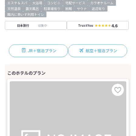
エステ＆スパ
大浴場
コンビニ
宅配サービス
カラオケルーム
天然温泉
露天風呂
駐車場有り
旅館
サウナ
送迎有り
館内に車いす利用トイレ
4.6
収集中
日本旅行
TrustYou
JR＋宿泊プラン
航空＋宿泊プラン