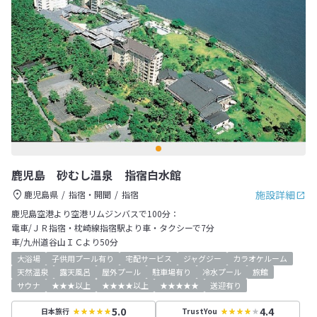
鹿児島 砂むし温泉 指宿白水館
施設詳細
鹿児島県
指宿・開聞
指宿
鹿児島空港より空港リムジンバスで100分：
電車/ＪＲ指宿・枕崎線指宿駅より車・タクシーで7分
車/九州道谷山ＩＣより50分
大浴場
子供用プール有り
宅配サービス
ジャグジー
カラオケルーム
天然温泉
露天風呂
屋外プール
駐車場有り
冷水プール
旅館
サウナ
★★★以上
★★★★以上
★★★★★
送迎有り
5.0
4.4
日本旅行
TrustYou