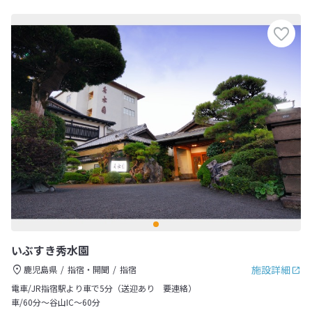
いぶすき秀水園
施設詳細
鹿児島県
指宿・開聞
指宿
電車/JR指宿駅より車で5分（送迎あり 要連絡）
車/60分～谷山IC～60分