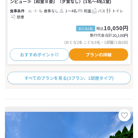
ンビュー≫【和室８畳】（夕食なし）(1名～4名1室)
食事なし
1～4名
和室
バス
トイレ
禁煙
10,050円
税込
おとな1名
旅行代金合計
20,100
円
(おとな2名 こども0名・1部屋/1泊2日)
おすすめポイント
プランの詳細
すべてのプランを見る
(3プラン、1部屋タイプ)