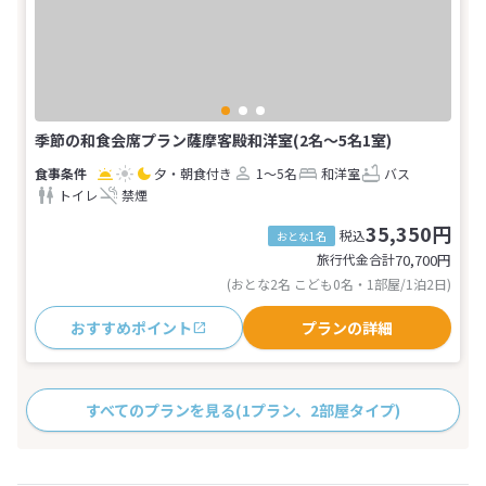
季節の和食会席プラン薩摩客殿和洋室(2名～5名1室)
夕・朝食付き
1～5名
和洋室
バス
トイレ
禁煙
35,350円
税込
おとな1名
旅行代金合計
70,700
円
(おとな2名 こども0名・1部屋/1泊2日)
おすすめポイント
プランの詳細
すべてのプランを見る
(1プラン、2部屋タイプ)