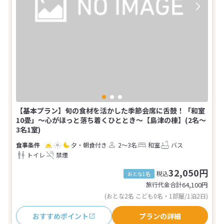
【基本プラン】旬の食材を活かした季節会席に舌鼓！「和室
10畳」～心がほっと落ち着くひととき～【島津の棟】(2名～
3名1室)
夕・朝食付き
2～3名
和室
バス
トイレ
禁煙
32,050円
税込
おとな1名
旅行代金合計
64,100
円
(おとな2名 こども0名・1部屋/1泊2日)
おすすめポイント
プランの詳細