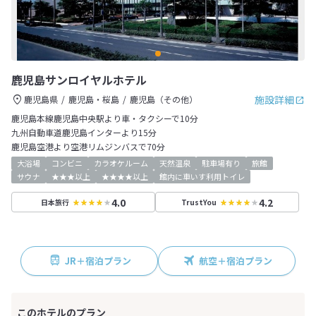
鹿児島サンロイヤルホテル
施設詳細
鹿児島県
鹿児島・桜島
鹿児島（その他）
鹿児島本線鹿児島中央駅より車・タクシーで10分
九州自動車道鹿児島インターより15分
鹿児島空港より空港リムジンバスで70分
大浴場
コンビニ
カラオケルーム
天然温泉
駐車場有り
旅館
サウナ
★★★以上
★★★★以上
館内に車いす利用トイレ
4.0
4.2
日本旅行
TrustYou
JR＋宿泊プラン
航空＋宿泊プラン