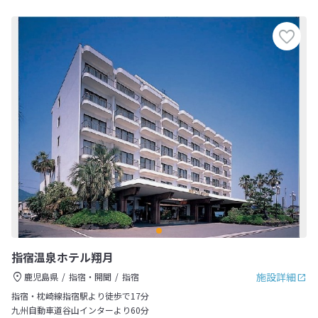
指宿温泉ホテル翔月
施設詳細
鹿児島県
指宿・開聞
指宿
指宿・枕崎線指宿駅より徒歩で17分
九州自動車道谷山インターより60分