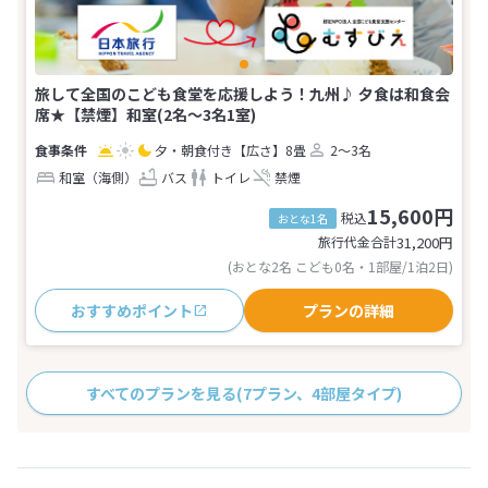
旅して全国のこども食堂を応援しよう！九州♪ 夕食は和食会
席★【禁煙】和室(2名～3名1室)
夕・朝食付き
【広さ】8畳
2～3名
和室（海側）
バス
トイレ
禁煙
15,600円
税込
おとな1名
旅行代金合計
31,200
円
(おとな2名 こども0名・1部屋/1泊2日)
おすすめポイント
プランの詳細
すべてのプランを見る
(7プラン、4部屋タイプ)