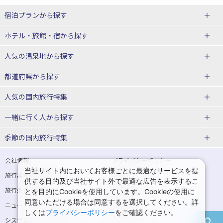
宿泊プランから探す
北海道
ホテル・旅館・宿
から探す
東北
北海道ホテル・旅館
人気の温泉地
から探す
青森県
岩手県
北海道
都道府県から探す
宮城県
秋田県
青森県ホテル・旅館
岩手県ホテル・旅館
湯の川温泉(北海道)
定山渓温泉(北海道)
人気の国内旅行特集
山形県
福島県
宮城県ホテル・旅館
秋田県ホテル・旅館
十勝川温泉(北海道)
阿寒湖温泉(北海道)
北海道旅行・ツアー
東京ディズニーリゾート®への旅
ユニバーサル・スタジオ・ジャパ
一緒に行く人
から探す
ンへの旅
関東
山形県ホテル・旅館
福島県ホテル・旅館
洞爺湖温泉(北海道)
川湯温泉(北海道)
東北
一人旅 国内版
家族・子連れ旅行 国内版
季節の国内旅行特集
温泉旅行
日帰り旅行
東京都
神奈川県
層雲峡温泉(北海道)
知床温泉(北海道)
青森旅行・ツアー
岩手旅行・ツアー
カップル・夫婦旅行 国内版
女子旅 国内版
桜・お花見特集
ゴールデンウィーク（GW）の国内
会社情報
プライバシーポリシー
旅行
当社サイト内においてお客様ごとに最適なサービスを提
埼玉県
千葉県
東京都ホテル・旅館
神奈川県ホテル・旅館
東北
旅行業登録票・約款
規約集
宮城旅行・ツアー
秋田旅行・ツアー
卒業旅行・学生旅行 国内版
供する目的及び当社サイト外で最適な広告を表示するこ
夏休み・お盆の国内旅行
7月の国内旅行
旅行条件書
商標について
とを目的にCookieを使用しています。Cookieの使用に
茨城県
栃木県
埼玉県ホテル・旅館
千葉県ホテル・旅館
花巻温泉(岩手)
蔵王温泉(山形)
山形旅行・ツアー
福島旅行・ツアー
同意いただける場合は同意するを選択してください。詳
ニュースリリース
採用情報
8月の国内旅行
9月の国内旅行
しくは
プライバシーポリシー
をご確認ください。
群馬県
茨城県ホテル・旅館
栃木県ホテル・旅館
かみのやま温泉(山形)
鳴子温泉(宮城)
関東
システムメンテナンスの
サイトマップ