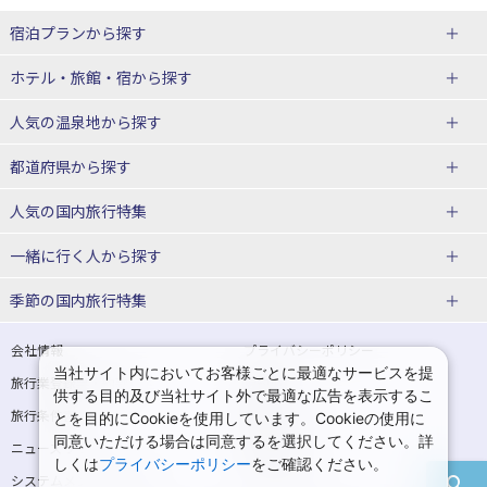
宿泊プランから探す
北海道
ホテル・旅館・宿
から探す
東北
北海道ホテル・旅館
人気の温泉地
から探す
青森県
岩手県
北海道
都道府県から探す
宮城県
秋田県
青森県ホテル・旅館
岩手県ホテル・旅館
湯の川温泉(北海道)
定山渓温泉(北海道)
人気の国内旅行特集
山形県
福島県
宮城県ホテル・旅館
秋田県ホテル・旅館
十勝川温泉(北海道)
阿寒湖温泉(北海道)
北海道旅行・ツアー
東京ディズニーリゾート®への旅
ユニバーサル・スタジオ・ジャパ
一緒に行く人
から探す
ンへの旅
関東
山形県ホテル・旅館
福島県ホテル・旅館
洞爺湖温泉(北海道)
川湯温泉(北海道)
東北
一人旅 国内版
家族・子連れ旅行 国内版
季節の国内旅行特集
温泉旅行
日帰り旅行
東京都
神奈川県
層雲峡温泉(北海道)
知床温泉(北海道)
青森旅行・ツアー
岩手旅行・ツアー
カップル・夫婦旅行 国内版
女子旅 国内版
桜・お花見特集
ゴールデンウィーク（GW）の国内
会社情報
プライバシーポリシー
旅行
当社サイト内においてお客様ごとに最適なサービスを提
埼玉県
千葉県
東京都ホテル・旅館
神奈川県ホテル・旅館
東北
旅行業登録票・約款
規約集
宮城旅行・ツアー
秋田旅行・ツアー
卒業旅行・学生旅行 国内版
供する目的及び当社サイト外で最適な広告を表示するこ
夏休み・お盆の国内旅行
7月の国内旅行
旅行条件書
商標について
とを目的にCookieを使用しています。Cookieの使用に
茨城県
栃木県
埼玉県ホテル・旅館
千葉県ホテル・旅館
花巻温泉(岩手)
蔵王温泉(山形)
山形旅行・ツアー
福島旅行・ツアー
同意いただける場合は同意するを選択してください。詳
ニュースリリース
採用情報
8月の国内旅行
9月の国内旅行
しくは
プライバシーポリシー
をご確認ください。
群馬県
茨城県ホテル・旅館
栃木県ホテル・旅館
かみのやま温泉(山形)
鳴子温泉(宮城)
関東
システムメンテナンスの
サイトマップ