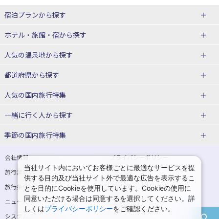
宿泊プランから探す
北海道
ホテル・旅館・宿
から探す
東北
北海道ホテル・旅館
人気の温泉地
から探す
青森県
岩手県
北海道
都道府県から探す
宮城県
秋田県
青森県ホテル・旅館
岩手県ホテル・旅館
湯の川温泉(北海道)
定山渓温泉(北海道)
人気の国内旅行特集
山形県
福島県
宮城県ホテル・旅館
秋田県ホテル・旅館
十勝川温泉(北海道)
阿寒湖温泉(北海道)
北海道旅行・ツアー
東京ディズニーリゾート®への旅
ユニバーサル・スタジオ・ジャパ
一緒に行く人
から探す
ンへの旅
関東
山形県ホテル・旅館
福島県ホテル・旅館
洞爺湖温泉(北海道)
川湯温泉(北海道)
東北
一人旅 国内版
家族・子連れ旅行 国内版
季節の国内旅行特集
温泉旅行
日帰り旅行
東京都
神奈川県
層雲峡温泉(北海道)
知床温泉(北海道)
青森旅行・ツアー
岩手旅行・ツアー
カップル・夫婦旅行 国内版
女子旅 国内版
桜・お花見特集
ゴールデンウィーク（GW）の国内
会社情報
プライバシーポリシー
旅行
当社サイト内においてお客様ごとに最適なサービスを提
埼玉県
千葉県
東京都ホテル・旅館
神奈川県ホテル・旅館
東北
旅行業登録票・約款
規約集
宮城旅行・ツアー
秋田旅行・ツアー
卒業旅行・学生旅行 国内版
供する目的及び当社サイト外で最適な広告を表示するこ
夏休み・お盆の国内旅行
7月の国内旅行
旅行条件書
商標について
とを目的にCookieを使用しています。Cookieの使用に
茨城県
栃木県
埼玉県ホテル・旅館
千葉県ホテル・旅館
花巻温泉(岩手)
蔵王温泉(山形)
山形旅行・ツアー
福島旅行・ツアー
同意いただける場合は同意するを選択してください。詳
ニュースリリース
採用情報
8月の国内旅行
9月の国内旅行
しくは
プライバシーポリシー
をご確認ください。
群馬県
茨城県ホテル・旅館
栃木県ホテル・旅館
かみのやま温泉(山形)
鳴子温泉(宮城)
関東
システムメンテナンスの
サイトマップ