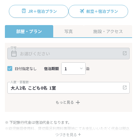
JR＋宿泊プラン
航空＋宿泊プラン
部屋・プラン
写真
施設・アクセス
日程
日付指定なし
宿泊期間
泊
人数・部屋数
もっと見る
※ 下記旅行代金は宿泊代金となります。
※幼児施設使用料、貸切風呂利用料等現地にてお支払いいただく代金は税込
み表記となりますが、消費税増税に伴い代金が一部変更となる場合がござい
つづきを見る