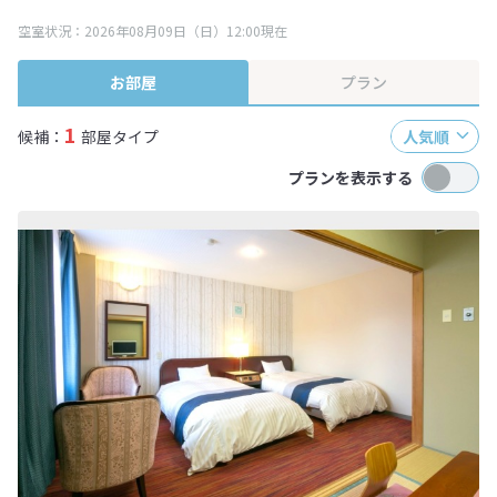
ます。
空室状況：2026年08月09日（日）12:00現在
※表示されている旅行代金・プラン内容は一定時間ごとに更新されます。最
終確認画面でご確認ください。
お部屋
プラン
1
候補：
部屋タイプ
人気順
プランを表示する