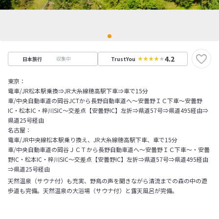
4.2
収集中
日本旅行
TrustYou
東京：
電車/JR松本駅乗換⇒JR大糸線穂高駅下車⇒車で15分
車/中央自動車道の岡谷JCTから長野自動車道へ～安曇野ＩＣ下車～安曇野
IC・松本IC・梓川SIC～交差点【安曇野IC】左折⇒県道57号⇒県道495経由⇒
県道25号経由
名古屋：
電車/JR中央線松本駅乗り換え、JR大糸線穂高駅下車、車で15分
車/中央自動車道の岡谷ＪＣＴから長野自動車道へ～安曇野ＩＣ下車～・安曇
野IC・松本IC・梓川SIC～交差点【安曇野IC】左折⇒県道57号⇒県道495経由
⇒県道25号経由
天然温泉（サウナ付）も充実、野鳥の声を聞きながら清流までの森の中の遊
歩道も完備。天然温泉の大浴場（サウナ付）と露天風呂が完備。