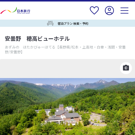
宿泊プラン 検索・予約
安曇野 穂高ビューホテル
あずみの ほたかびゅーほてる
【長野県/松本・上高地・白骨・浅間・安曇
野/安曇野】