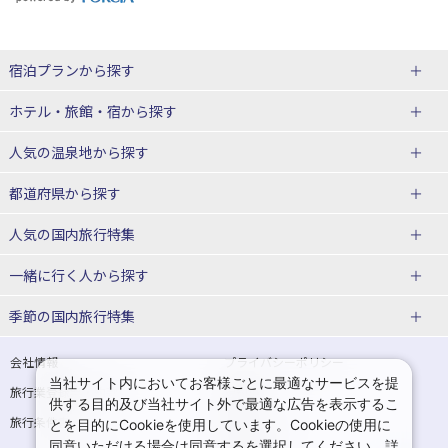
宿泊プランから探す
北海道
ホテル・旅館・宿
から探す
東北
北海道ホテル・旅館
人気の温泉地
から探す
青森県
岩手県
北海道
都道府県から探す
宮城県
秋田県
青森県ホテル・旅館
岩手県ホテル・旅館
湯の川温泉(北海道)
定山渓温泉(北海道)
人気の国内旅行特集
山形県
福島県
宮城県ホテル・旅館
秋田県ホテル・旅館
十勝川温泉(北海道)
阿寒湖温泉(北海道)
北海道旅行・ツアー
東京ディズニーリゾート®への旅
ユニバーサル・スタジオ・ジャパ
一緒に行く人
から探す
ンへの旅
関東
山形県ホテル・旅館
福島県ホテル・旅館
洞爺湖温泉(北海道)
川湯温泉(北海道)
東北
一人旅 国内版
家族・子連れ旅行 国内版
季節の国内旅行特集
温泉旅行
日帰り旅行
東京都
神奈川県
層雲峡温泉(北海道)
知床温泉(北海道)
青森旅行・ツアー
岩手旅行・ツアー
カップル・夫婦旅行 国内版
女子旅 国内版
桜・お花見特集
ゴールデンウィーク（GW）の国内
会社情報
プライバシーポリシー
旅行
当社サイト内においてお客様ごとに最適なサービスを提
埼玉県
千葉県
東京都ホテル・旅館
神奈川県ホテル・旅館
東北
旅行業登録票・約款
規約集
宮城旅行・ツアー
秋田旅行・ツアー
卒業旅行・学生旅行 国内版
供する目的及び当社サイト外で最適な広告を表示するこ
夏休み・お盆の国内旅行
7月の国内旅行
旅行条件書
商標について
とを目的にCookieを使用しています。Cookieの使用に
茨城県
栃木県
埼玉県ホテル・旅館
千葉県ホテル・旅館
花巻温泉(岩手)
蔵王温泉(山形)
山形旅行・ツアー
福島旅行・ツアー
同意いただける場合は同意するを選択してください。詳