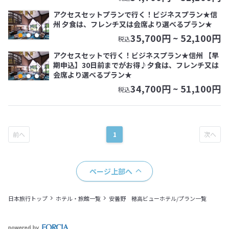
アクセスセットプランで行く！ビジネスプラン★信
州 夕食は、フレンチ又は会席より選べるプラン★
35,700
円 ~
52,100
円
税込
アクセスセットで行く！ビジネスプラン★信州 【早
期申込】30日前までがお得♪夕食は、フレンチ又は
会席より選べるプラン★
34,700
円 ~
51,100
円
税込
1
ページ上部へ
日本旅行トップ
ホテル・旅館一覧
安曇野 穂高ビューホテル/プラン一覧