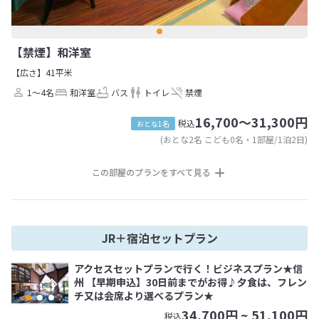
【禁煙】和洋室
【広さ】41平米
1～4名
和洋室
バス
トイレ
禁煙
16,700～31,300円
税込
おとな1名
(おとな2名 こども0名・1部屋/1泊2日)
この部屋のプランをすべて見る
JR＋宿泊セットプラン
アクセスセットプランで行く！ビジネスプラン★信
州 【早期申込】30日前までがお得♪夕食は、フレン
チ又は会席より選べるプラン★
34,700
円 ~
51,100
円
税込