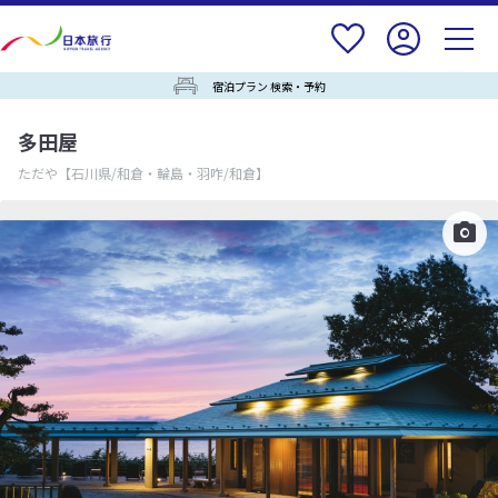
宿泊プラン 検索・予約
多田屋
ただや
【石川県/和倉・輪島・羽咋/和倉】