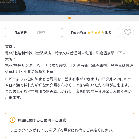
4.8
収集中
日本旅行
TrustYou
東京：
電車/北陸新幹線（金沢乗換）特急又は普通列車利用・和倉温泉駅で下車
大阪：
電車/特急サンダーバード（敦賀乗換）北陸新幹線（金沢乗換）特急又は普通
列車利用・和倉温泉駅で下車
ロビーより茜色に染まる七尾湾を一望する事ができます。四季折々の山の幸
や日本海で捕れた新鮮な魚介類を心ゆくまで御堪能いただく事が出来ます。
また男女それぞれ専用の露天風呂が有り、海を眺めながらお楽しみ頂く事が
出来ます。
施設に関するご案内・ご注意
チェックインが18：00を過ぎる場合はお宿にご連絡ください。