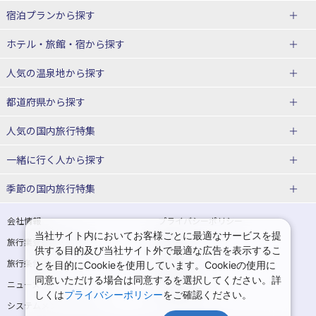
宿泊プランから探す
北海道
ホテル・旅館・宿
から探す
東北
北海道ホテル・旅館
人気の温泉地
から探す
青森県
岩手県
北海道
都道府県から探す
宮城県
秋田県
青森県ホテル・旅館
岩手県ホテル・旅館
湯の川温泉(北海道)
定山渓温泉(北海道)
人気の国内旅行特集
山形県
福島県
宮城県ホテル・旅館
秋田県ホテル・旅館
十勝川温泉(北海道)
阿寒湖温泉(北海道)
北海道旅行・ツアー
東京ディズニーリゾート®への旅
ユニバーサル・スタジオ・ジャパ
一緒に行く人
から探す
ンへの旅
関東
山形県ホテル・旅館
福島県ホテル・旅館
洞爺湖温泉(北海道)
川湯温泉(北海道)
東北
一人旅 国内版
家族・子連れ旅行 国内版
季節の国内旅行特集
温泉旅行
日帰り旅行
東京都
神奈川県
層雲峡温泉(北海道)
知床温泉(北海道)
青森旅行・ツアー
岩手旅行・ツアー
カップル・夫婦旅行 国内版
女子旅 国内版
桜・お花見特集
ゴールデンウィーク（GW）の国内
会社情報
プライバシーポリシー
旅行
当社サイト内においてお客様ごとに最適なサービスを提
埼玉県
千葉県
東京都ホテル・旅館
神奈川県ホテル・旅館
東北
旅行業登録票・約款
規約集
宮城旅行・ツアー
秋田旅行・ツアー
卒業旅行・学生旅行 国内版
供する目的及び当社サイト外で最適な広告を表示するこ
夏休み・お盆の国内旅行
7月の国内旅行
旅行条件書
商標について
とを目的にCookieを使用しています。Cookieの使用に
茨城県
栃木県
埼玉県ホテル・旅館
千葉県ホテル・旅館
花巻温泉(岩手)
蔵王温泉(山形)
山形旅行・ツアー
福島旅行・ツアー
同意いただける場合は同意するを選択してください。詳
ニュースリリース
採用情報
8月の国内旅行
9月の国内旅行
しくは
プライバシーポリシー
をご確認ください。
群馬県
茨城県ホテル・旅館
栃木県ホテル・旅館
かみのやま温泉(山形)
鳴子温泉(宮城)
関東
システムメンテナンスの
サイトマップ