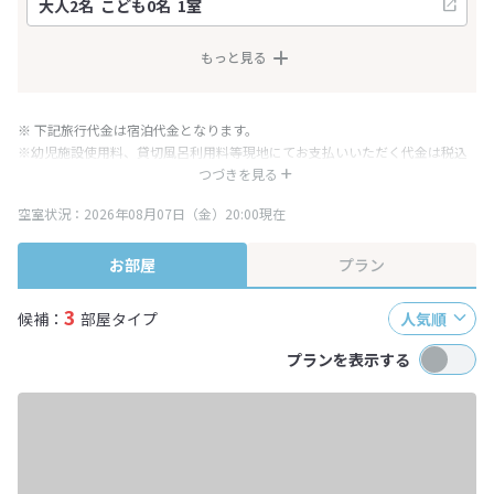
もっと見る
※ 下記旅行代金は宿泊代金となります。
※幼児施設使用料、貸切風呂利用料等現地にてお支払いいただく代金は税込
み表記となりますが、消費税増税に伴い代金が一部変更となる場合がござい
つづきを見る
ます。
空室状況：2026年08月07日（金）20:00現在
※表示されている旅行代金・プラン内容は一定時間ごとに更新されます。最
終確認画面でご確認ください。
お部屋
プラン
3
候補：
部屋タイプ
人気順
プランを表示する