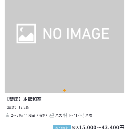
【禁煙】本館和室
【広さ】12.5畳
2～5名
和室（海側）
バス
トイレ
禁煙
15,000～43,400円
税込
おとな1名