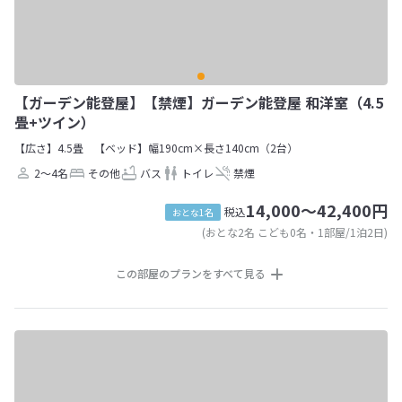
【ガーデン能登屋】【禁煙】ガーデン能登屋 和洋室（4.5
畳+ツイン）
【広さ】4.5畳
【ベッド】幅190cm×長さ140cm（2台）
2～4名
その他
バス
トイレ
禁煙
14,000～42,400円
税込
おとな1名
(おとな2名 こども0名・1部屋/1泊2日)
この部屋のプランをすべて見る