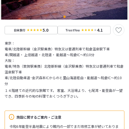
5.0
4.1
日本旅行
TrustYou
東京：
電車/北陸新幹線（金沢駅乗換）特急又は普通列車で和倉温泉駅下車
車/関越道・ 上信越道・北陸道・ 能越道～和倉IC～約10分
大阪：
電車/特急（敦賀駅乗換）北陸新幹線（金沢駅乗換）特急又は普通列車で和倉
温泉駅下車
車/北陸自動車道･金沢森本ICからのと里山海道経由・能越道～和倉IC～約10
分
１４階建ての近代的な旅館です。 客室、大浴場より、七尾湾・能登島が一望
でき、四季折々の旬の料理でおくつろぎ下さい。
施設に関するご案内・ご注意
令和6年能登半島地震により館内の一部でまだ改修工事が続いておりま