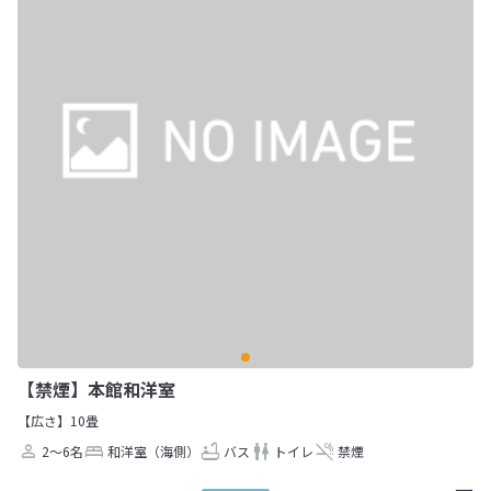
【禁煙】本館和洋室
【広さ】10畳
2～6名
和洋室（海側）
バス
トイレ
禁煙