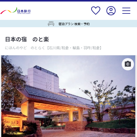
宿泊プラン 検索・予約
日本の宿 のと楽
にほんのやど のとらく
【石川県/和倉・輪島・羽咋/和倉】