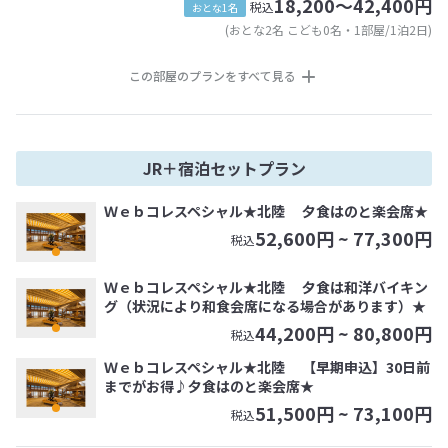
18,200～42,400円
税込
おとな1名
(おとな2名 こども0名・1部屋/1泊2日)
この部屋のプランをすべて見る
JR＋宿泊セットプラン
Ｗｅｂコレスペシャル★北陸 夕食はのと楽会席★
52,600
円 ~
77,300
円
税込
Ｗｅｂコレスペシャル★北陸 夕食は和洋バイキン
グ（状況により和食会席になる場合があります）★
44,200
円 ~
80,800
円
税込
Ｗｅｂコレスペシャル★北陸 【早期申込】30日前
までがお得♪夕食はのと楽会席★
51,500
円 ~
73,100
円
税込