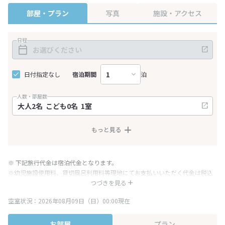
部屋・プラン
写真
施設・アクセス
日程
日付指定なし
宿泊期間
泊
人数・部屋数
もっと見る
※ 下記旅行代金は宿泊代金となります。
※幼児施設使用料、貸切風呂利用料等現地にてお支払いいただく代金は税込
み表記となりますが、消費税増税に伴い代金が一部変更となる場合がござい
つづきを見る
ます。
空室状況：2026年08月09日（日）00:00現在
※表示されている旅行代金・プラン内容は一定時間ごとに更新されます。最
終確認画面でご確認ください。
お部屋
プラン