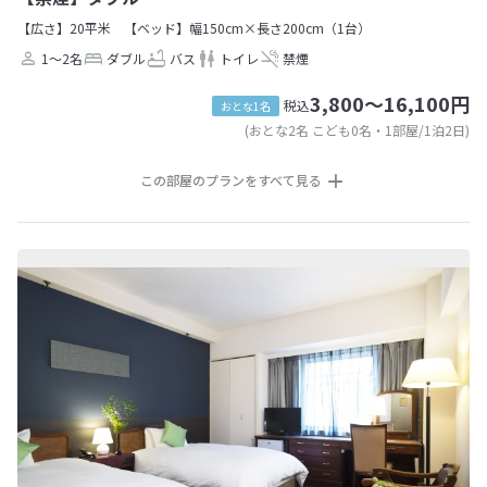
【広さ】20平米
【ベッド】幅150cm×長さ200cm（1台）
1～2名
ダブル
バス
トイレ
禁煙
3,800～16,100円
税込
おとな1名
(おとな2名 こども0名・1部屋/1泊2日)
この部屋のプランをすべて見る