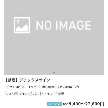
【禁煙】デラックスツイン
【広さ】38平米
【ベッド】幅120cm×長さ200cm（2台）
2名
ツイン
バス
トイレ
禁煙
9,400～27,600円
税込
おとな1名