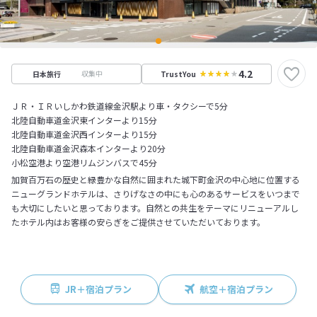
4.2
収集中
日本旅行
TrustYou
ＪＲ・ＩＲいしかわ鉄道線金沢駅より車・タクシーで5分
北陸自動車道金沢東インターより15分
北陸自動車道金沢西インターより15分
北陸自動車道金沢森本インターより20分
小松空港より空港リムジンバスで45分
加賀百万石の歴史と緑豊かな自然に囲まれた城下町金沢の中心地に位置する
ニューグランドホテルは、さりげなさの中にも心のあるサービスをいつまで
も大切にしたいと思っております。自然との共生をテーマにリニューアルし
たホテル内はお客様の安らぎをご提供させていただいております。
JR＋宿泊プラン
航空＋宿泊プラン