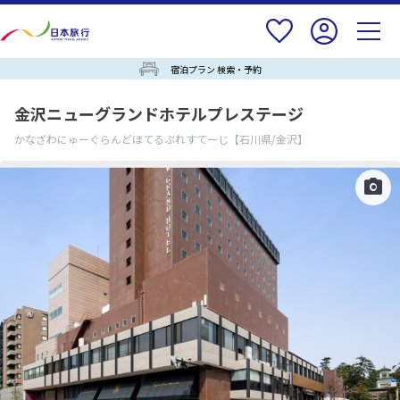
宿泊プラン 検索・予約
金沢ニューグランドホテルプレステージ
かなざわにゅーぐらんどほてるぷれすてーじ
【石川県/金沢】