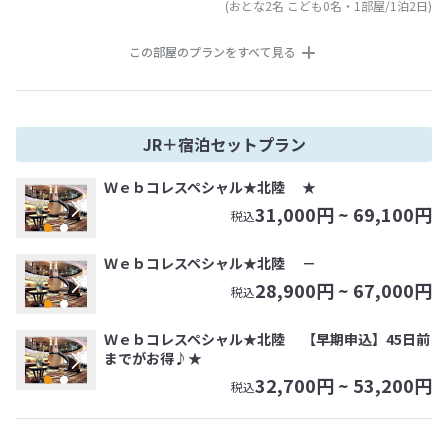
(おとな2名 こども0名・1部屋/1泊2日)
この部屋のプランをすべて見る
JR＋宿泊セットプラン
Ｗｅｂコレスペシャル★北陸 ★
31,000
円 ~
69,100
円
税込
Ｗｅｂコレスペシャル★北陸 －
28,900
円 ~
67,000
円
税込
Ｗｅｂコレスペシャル★北陸 【早期申込】45日前
までがお得♪★
32,700
円 ~
53,200
円
税込