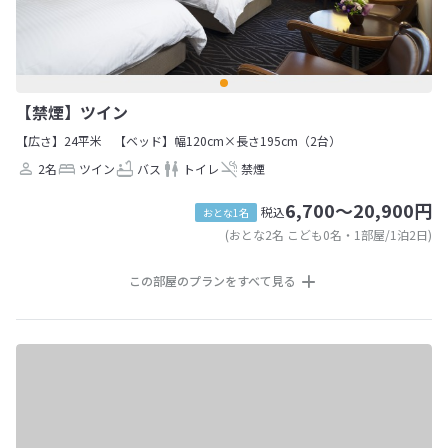
【禁煙】ツイン
【広さ】24平米
【ベッド】幅120cm×長さ195cm（2台）
2名
ツイン
バス
トイレ
禁煙
6,700～20,900円
税込
おとな1名
(おとな2名 こども0名・1部屋/1泊2日)
この部屋のプランをすべて見る