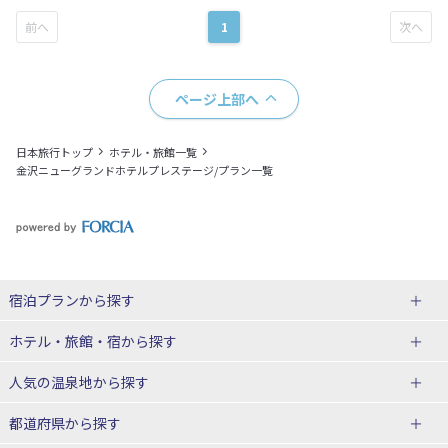
1
ページ上部へ
日本旅行トップ
ホテル・旅館一覧
金沢ニューグランドホテルプレステージ/プラン一覧
宿泊プランから探す
北海道
ホテル・旅館・宿
から探す
東北
北海道ホテル・旅館
人気の温泉地
から探す
青森県
岩手県
北海道
都道府県から探す