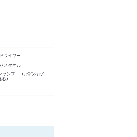
ドライヤー
バスタオル
シャンプー（ﾘﾝｽｲﾝｼｬﾝﾌﾟｰ
含む）