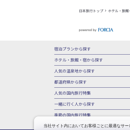
日本旅行トップ
ホテル・旅館
宿泊プランから探す
北海道
東北
青森県
岩手県
宮城
ホテル・旅館・宿
から探す
栃木県
群馬県
北陸
富山県
石川
北海道ホテル・旅館
青森県ホテ
人気の温泉地
から探す
三重県
近畿
滋賀県
京都府
大阪
山形県ホテル・旅館
福島県ホテル・旅
北海道
湯の川温泉(北海道)
定山渓温
都道府県から探す
岡山県
広島県
鳥取県
島根県
山
千葉県ホテル・旅館
茨城県ホテル・旅
川湯温泉(北海道)
層雲峡温泉(北海道)
北海道旅行・ツアー
東北
青
人気の国内旅行特集
石川県ホテル・旅館
福井県ホテル・旅
鳴子温泉(宮城)
秋保温泉(宮城)
飯坂
山形旅行・ツアー
福島旅行・ツアー
静岡県ホテル・旅館
岐阜県ホテル・旅
東京ディズニーリゾート®への旅
ユニ
一緒に行く人
から探す
鬼怒川温泉(栃木)
川治温泉(栃木)
湯
茨城旅行・ツアー
栃木旅行・ツアー
京都府ホテル・旅館
大阪府ホテル・旅
伊豆箱根
箱根湯本温泉(神奈川)
強羅
一人旅 国内版
家族・子連れ旅行 国内
季節の国内旅行特集
甲信越
山梨旅行・ツアー
新潟旅行・
徳島県ホテル・旅館
高知県ホテル・旅
堂ヶ島温泉(静岡)
甲信越
河口湖温泉(
愛知旅行・ツアー
三重旅行・ツアー
桜・お花見特集
ゴールデンウィーク（
当社サイト内においてお客様ごとに最適なサービ
広島県ホテル・旅館
鳥取県ホテル・旅
白骨温泉(長野)
湯田中渋温泉(長野)