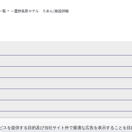
一覧
一里野高原ホテル ろあん/施設詳細
県
秋田県
山形県
福島県
関東
東京都
神奈川県
埼玉県
県
福井県
甲信越
山梨県
新潟県
長野県
東海
静岡県
ル・旅館
岩手県ホテル・旅館
宮城県ホテル・旅館
秋田県ホテル
府
兵庫県
奈良県
和歌山県
四国
徳島県
高知県
香川県
館
東京都ホテル・旅館
神奈川県ホテル・旅館
埼玉県ホテ
泉(北海道)
十勝川温泉(北海道)
阿寒湖温泉(北海道)
洞爺湖温泉(
口県
九州
福岡県
佐賀県
長崎県
熊本県
大分県
宮崎県
館
栃木県ホテル・旅館
群馬県ホテル・旅館
富山県ホテル
知床温泉(北海道)
東北
花巻温泉(岩手)
蔵王温泉(山形)
かみの
森旅行・ツアー
岩手旅行・ツアー
宮城旅行・ツアー
秋田旅行・
館
山梨県ホテル・旅館
新潟県ホテル・旅館
長野県ホテ
温泉(福島)
北陸
和倉温泉(石川)
宇奈月温泉(富山)
あわら温泉(
関東
東京旅行・ツアー
神奈川旅行・ツアー
埼玉旅行・ツアー
館
愛知県ホテル・旅館
三重県ホテル・旅館
滋賀県ホテル
バーサル・スタジオ・ジャパンへの旅
温泉旅行
日帰り旅行
西川温泉(栃木)
草津温泉(群馬)
万座温泉(群馬)
伊香保温泉(群馬)
群馬旅行・ツアー
北陸
富山旅行・ツアー
石川旅行・ツアー
館
兵庫県ホテル・旅館
奈良県ホテル・旅館
和歌山県ホテル・旅
温泉(神奈川)
湯河原温泉(神奈川)
熱海温泉(静岡)
伊東温泉(静岡)
版
カップル・夫婦旅行 国内版
女子旅 国内版
卒業旅行・学生旅行
ツアー
長野旅行・ツアー
東海
静岡旅行・ツアー
岐阜旅行・
館
香川県ホテル・旅館
愛媛県ホテル・旅館
岡山県ホテル
山梨)
富士山石和温泉(山梨)
西山温泉(山梨)
瀬波温泉(新潟)
下
関西
滋賀旅行・ツアー
京都旅行・ツアー
大阪旅行・ツアー
GW）の国内旅行
夏休み・お盆の国内旅行
7月の国内旅行
8月の
スを提供する目的及び当社サイト外で最適な広告を表示することを目的に
館
島根県ホテル・旅館
山口県ホテル・旅館
福岡県ホテル
昼神温泉(長野)
東海
浜名湖かんざんじ温泉(静岡)
下呂温泉(岐阜)