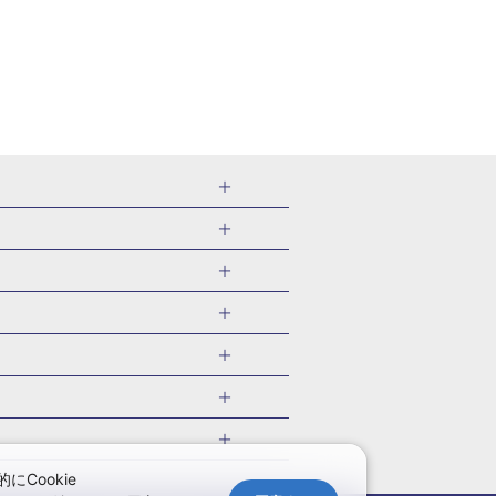
千葉県
茨城県
岐阜県
愛知県
・旅館
愛媛県
中国
ル・旅館
北海道)
鹿児島県
沖縄県
・旅館
やま温泉(山形)
ツアー
ル・旅館
福井)
関東
千葉旅行・ツアー
・旅館
四万温泉(群馬)
福井旅行・ツアー
館
熱川温泉(静岡)
 国内版
ツアー
・旅館
部温泉(山梨)
兵庫旅行・ツアー
国内旅行
Cookie
・旅館
関西