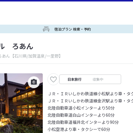
宿泊プラン 検索・予約
ル ろあん
ろあん
【石川県/加賀温泉/一里野】
日本旅行
収集中
ＪＲ・ＩＲいしかわ鉄道線小松駅より車・タク
ＪＲ・ＩＲいしかわ鉄道線金沢駅より車・タク
北陸自動車道小松インターより50分
北陸自動車道白山インターより60分
北陸自動車道福井北インターより90分
小松空港より車・タクシーで60分