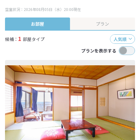
ます。
空室状況：2026年08月05日（水）20:00現在
※表示されている旅行代金・プラン内容は一定時間ごとに更新されます。最
終確認画面でご確認ください。
お部屋
プラン
1
候補：
部屋タイプ
人気順
プランを表示する