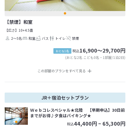
【禁煙】和室
【広さ】10+4.5畳
2～5名
和室
バス
トイレ
禁煙
16,900～29,700円
税込
おとな1名
(おとな2名 こども0名・1部屋/1泊2日)
この部屋のプランをすべて見る
JR＋宿泊セットプラン
Ｗｅｂコレスペシャル★北陸 【早期申込】30日前
までがお得♪夕食はバイキング★
44,400
円 ~
65,300
円
税込