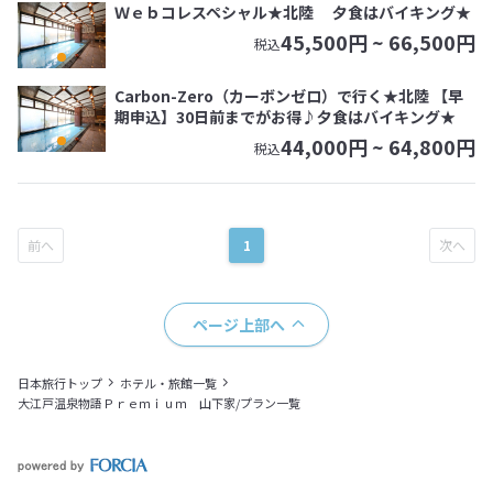
Ｗｅｂコレスペシャル★北陸 夕食はバイキング★
45,500
円 ~
66,500
円
税込
Carbon-Zero（カーボンゼロ）で行く★北陸 【早
期申込】30日前までがお得♪夕食はバイキング★
44,000
円 ~
64,800
円
税込
1
ページ上部へ
日本旅行トップ
ホテル・旅館一覧
大江戸温泉物語Ｐｒｅｍｉｕｍ 山下家/プラン一覧