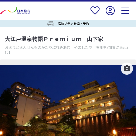
宿泊プラン 検索・予約
大江戸温泉物語Ｐｒｅｍｉｕｍ 山下家
おおえどおんせんものがたりぷれみあむ やましたや
【石川県/加賀温泉/山
代】