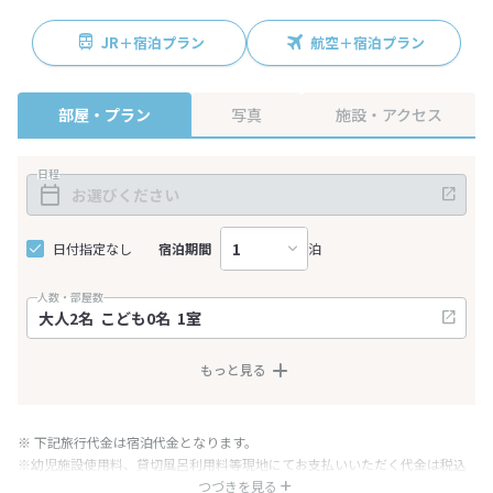
JR＋宿泊プラン
航空＋宿泊プラン
部屋・プラン
写真
施設・アクセス
日程
日付指定なし
宿泊期間
泊
人数・部屋数
もっと見る
※ 下記旅行代金は宿泊代金となります。
※幼児施設使用料、貸切風呂利用料等現地にてお支払いいただく代金は税込
み表記となりますが、消費税増税に伴い代金が一部変更となる場合がござい
つづきを見る