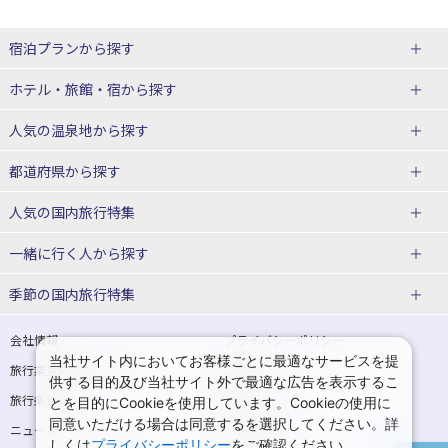
宿泊プランから探す
北海道
ホテル・旅館・宿
から探す
東北
北海道ホテル・旅館
人気の温泉地
から探す
青森県
岩手県
北海道
都道府県から探す
宮城県
秋田県
青森県ホテル・旅館
岩手県ホテル・旅館
湯の川温泉(北海道)
定山渓温泉(北海道)
人気の国内旅行特集
山形県
福島県
宮城県ホテル・旅館
秋田県ホテル・旅館
十勝川温泉(北海道)
阿寒湖温泉(北海道)
北海道旅行・ツアー
東京ディズニーリゾート®への旅
ユニバーサル・スタジオ・ジャパ
一緒に行く人
から探す
ンへの旅
関東
山形県ホテル・旅館
福島県ホテル・旅館
洞爺湖温泉(北海道)
川湯温泉(北海道)
東北
一人旅 国内版
家族・子連れ旅行 国内版
季節の国内旅行特集
温泉旅行
日帰り旅行
東京都
神奈川県
層雲峡温泉(北海道)
知床温泉(北海道)
青森旅行・ツアー
岩手旅行・ツアー
カップル・夫婦旅行 国内版
女子旅 国内版
桜・お花見特集
ゴールデンウィーク（GW）の国内
会社情報
プライバシーポリシー
旅行
当社サイト内においてお客様ごとに最適なサービスを提
埼玉県
千葉県
東京都ホテル・旅館
神奈川県ホテル・旅館
東北
旅行業登録票・約款
規約集
宮城旅行・ツアー
秋田旅行・ツアー
卒業旅行・学生旅行 国内版
供する目的及び当社サイト外で最適な広告を表示するこ
夏休み・お盆の国内旅行
7月の国内旅行
旅行条件書
商標について
とを目的にCookieを使用しています。Cookieの使用に
茨城県
栃木県
埼玉県ホテル・旅館
千葉県ホテル・旅館
花巻温泉(岩手)
蔵王温泉(山形)
山形旅行・ツアー
福島旅行・ツアー
同意いただける場合は同意するを選択してください。詳
ニュースリリース
採用情報
8月の国内旅行
9月の国内旅行
しくは
プライバシーポリシー
をご確認ください。
群馬県