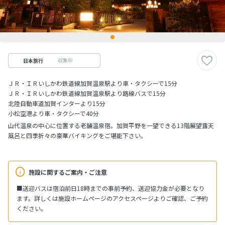
収集中
日本旅行
ＪＲ・ＩＲいしかわ鉄道線加賀温泉駅より車・タクシーで15分
ＪＲ・ＩＲいしかわ鉄道線加賀温泉駅より路線バスで15分
北陸自動車道加賀インターより15分
小松空港より車・タクシーで40分
山代温泉の中心に位置する老舗温泉宿。加賀平野を一望できる13階展望露天
風呂と四季折々の豪華バイキングをご堪能下さい。
施設に関するご案内・ご注意
■送迎バスは宿泊前日18時までの事前予約、送迎協力金が必要となり
ます。詳しくは施設ホームページのアクセスページよりご確認、ご予約
ください。