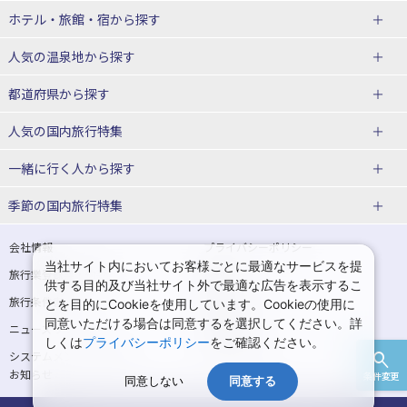
北海道
ホテル・旅館・宿
から探す
東北
北海道ホテル・旅館
人気の温泉地
から探す
青森県
岩手県
北海道
都道府県から探す
宮城県
秋田県
青森県ホテル・旅館
岩手県ホテル・旅館
湯の川温泉(北海道)
定山渓温泉(北海道)
人気の国内旅行特集
山形県
福島県
宮城県ホテル・旅館
秋田県ホテル・旅館
十勝川温泉(北海道)
阿寒湖温泉(北海道)
北海道旅行・ツアー
東京ディズニーリゾート®への旅
ユニバーサル・スタジオ・ジャパ
一緒に行く人
から探す
ンへの旅
関東
山形県ホテル・旅館
福島県ホテル・旅館
洞爺湖温泉(北海道)
川湯温泉(北海道)
東北
一人旅 国内版
家族・子連れ旅行 国内版
季節の国内旅行特集
温泉旅行
日帰り旅行
東京都
神奈川県
層雲峡温泉(北海道)
知床温泉(北海道)
青森旅行・ツアー
岩手旅行・ツアー
カップル・夫婦旅行 国内版
女子旅 国内版
桜・お花見特集
ゴールデンウィーク（GW）の国内
会社情報
プライバシーポリシー
旅行
当社サイト内においてお客様ごとに最適なサービスを提
埼玉県
千葉県
東京都ホテル・旅館
神奈川県ホテル・旅館
東北
旅行業登録票・約款
規約集
宮城旅行・ツアー
秋田旅行・ツアー
卒業旅行・学生旅行 国内版
供する目的及び当社サイト外で最適な広告を表示するこ
夏休み・お盆の国内旅行
7月の国内旅行
旅行条件書
商標について
とを目的にCookieを使用しています。Cookieの使用に
茨城県
栃木県
埼玉県ホテル・旅館
千葉県ホテル・旅館
花巻温泉(岩手)
蔵王温泉(山形)
山形旅行・ツアー
福島旅行・ツアー
同意いただける場合は同意するを選択してください。詳
ニュースリリース
採用情報
8月の国内旅行
9月の国内旅行
しくは
プライバシーポリシー
をご確認ください。
群馬県
茨城県ホテル・旅館
栃木県ホテル・旅館
かみのやま温泉(山形)
鳴子温泉(宮城)
関東
システムメンテナンスの
サイトマップ
10月の国内旅行
11月の国内旅行
お知らせ
条件変更
北陸
群馬県ホテル・旅館
同意しない
同意する
秋保温泉(宮城)
飯坂温泉(福島)
東京旅行・ツアー
神奈川旅行・ツアー