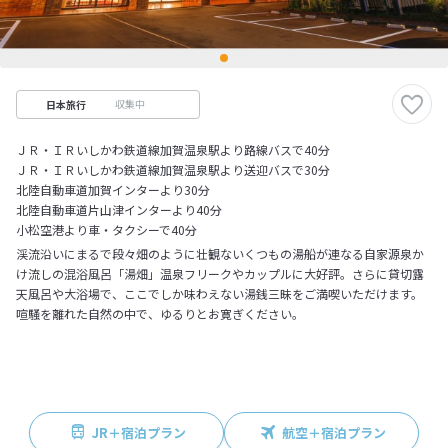
収集中
日本旅行
ＪＲ・ＩＲいしかわ鉄道線加賀温泉駅より路線バスで40分
ＪＲ・ＩＲいしかわ鉄道線加賀温泉駅より送迎バスで30分
北陸自動車道加賀インターより30分
北陸自動車道片山津インターより40分
小松空港より車・タクシーで40分
渓流沿いにまるで段々畑のように壮観ないくつもの湯船が連なる自家源泉か
け流しの混浴風呂「湯畑」温泉フリークやカップルに大好評。さらに貸切露
天風呂や大浴場で、ここでしか味わえない湯銭三昧をご満喫いただけます。
喧騒を離れた自然の中で、ゆるりとお寛ぎください。
JR＋宿泊プラン
航空＋宿泊プラン