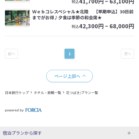
41,700
円 ~
63,100
円
税込
Ｗｅｂコレスペシャル★北陸 【早期申込】30日前
までがお得♪夕食は季節の和会席★
42,300
円 ~
68,000
円
税込
1
ページ上部へ
日本旅行トップ
ホテル・旅館一覧
花つばき/プラン一覧
宿泊プランから探す