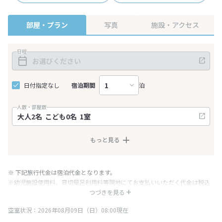
部屋・プラン
写真
施設・アクセス
日程
日付指定なし
宿泊期間
泊
人数・部屋数
もっと見る
※ 下記旅行代金は宿泊代金となります。
※幼児施設使用料、貸切風呂利用料等現地にてお支払いいただく代金は税込
み表記となりますが、消費税増税に伴い代金が一部変更となる場合がござい
つづきを見る
ます。
空室状況：2026年08月09日（日）08:00現在
※表示されている旅行代金・プラン内容は一定時間ごとに更新されます。最
終確認画面でご確認ください。