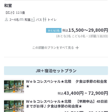
和室
【広さ】12.5畳
2～6名
和室
バス
トイレ
15,500～29,800円
税込
おとな1名
(おとな2名 こども0名・1部屋/1泊2日)
この部屋のプランをすべて見る
JR＋宿泊セットプラン
Ｗｅｂコレスペシャル★北陸 夕食は季節の和会席
★
43,400
円 ~
72,900
円
税込
Ｗｅｂコレスペシャル★北陸 【早期申込】45日前
までがお得♪夕食は季節の和会席★