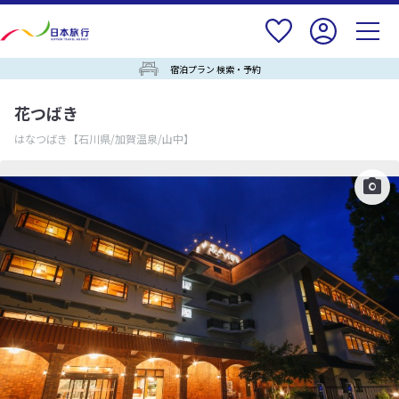
宿泊プラン 検索・予約
花つばき
はなつばき
【石川県/加賀温泉/山中】