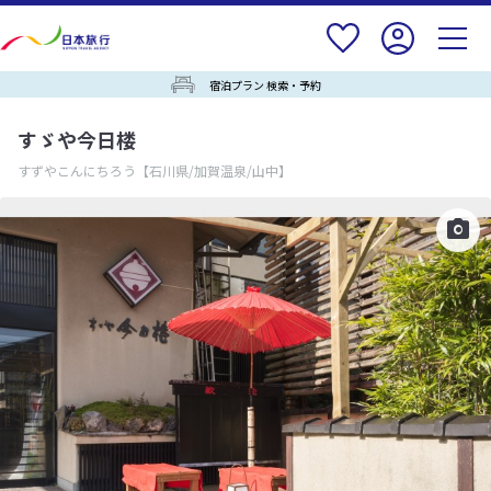
宿泊プラン 検索・予約
すゞや今日楼
すずやこんにちろう
【石川県/加賀温泉/山中】