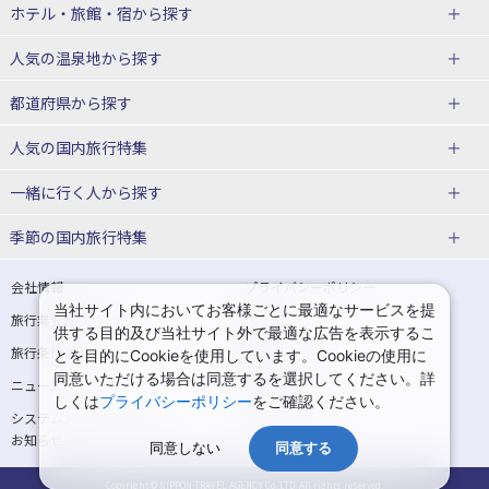
北海道
ホテル・旅館・宿
から探す
東北
北海道ホテル・旅館
人気の温泉地
から探す
青森県
岩手県
北海道
都道府県から探す
宮城県
秋田県
青森県ホテル・旅館
岩手県ホテル・旅館
湯の川温泉(北海道)
定山渓温泉(北海道)
人気の国内旅行特集
山形県
福島県
宮城県ホテル・旅館
秋田県ホテル・旅館
十勝川温泉(北海道)
阿寒湖温泉(北海道)
北海道旅行・ツアー
東京ディズニーリゾート®への旅
ユニバーサル・スタジオ・ジャパ
一緒に行く人
から探す
ンへの旅
関東
山形県ホテル・旅館
福島県ホテル・旅館
洞爺湖温泉(北海道)
川湯温泉(北海道)
東北
一人旅 国内版
家族・子連れ旅行 国内版
季節の国内旅行特集
温泉旅行
日帰り旅行
東京都
神奈川県
層雲峡温泉(北海道)
知床温泉(北海道)
青森旅行・ツアー
岩手旅行・ツアー
カップル・夫婦旅行 国内版
女子旅 国内版
桜・お花見特集
ゴールデンウィーク（GW）の国内
会社情報
プライバシーポリシー
旅行
当社サイト内においてお客様ごとに最適なサービスを提
埼玉県
千葉県
東京都ホテル・旅館
神奈川県ホテル・旅館
東北
旅行業登録票・約款
規約集
宮城旅行・ツアー
秋田旅行・ツアー
卒業旅行・学生旅行 国内版
供する目的及び当社サイト外で最適な広告を表示するこ
夏休み・お盆の国内旅行
7月の国内旅行
旅行条件書
商標について
とを目的にCookieを使用しています。Cookieの使用に
茨城県
栃木県
埼玉県ホテル・旅館
千葉県ホテル・旅館
花巻温泉(岩手)
蔵王温泉(山形)
山形旅行・ツアー
福島旅行・ツアー
同意いただける場合は同意するを選択してください。詳
ニュースリリース
採用情報
8月の国内旅行
9月の国内旅行
しくは
プライバシーポリシー
をご確認ください。
群馬県
茨城県ホテル・旅館
栃木県ホテル・旅館
かみのやま温泉(山形)
鳴子温泉(宮城)
関東
システムメンテナンスの
サイトマップ
10月の国内旅行
11月の国内旅行
お知らせ
北陸
群馬県ホテル・旅館
同意しない
同意する
秋保温泉(宮城)
飯坂温泉(福島)
東京旅行・ツアー
神奈川旅行・ツアー
紅葉旅行
クリスマスの国内旅行
Copyright © NIPPON TRAVEL AGENCY Co.,LTD. All rights reserved.