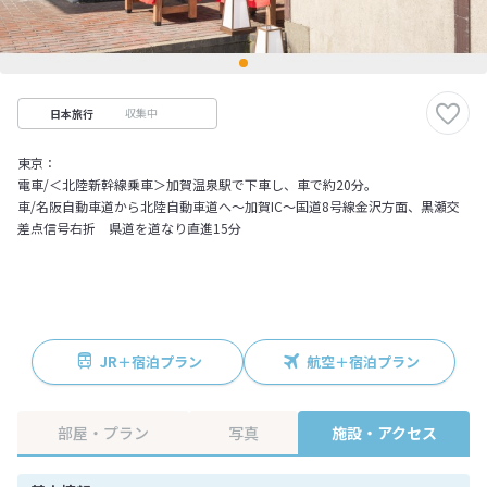
収集中
日本旅行
東京：
電車/＜北陸新幹線乗車＞加賀温泉駅で下車し、車で約20分。
車/名阪自動車道から北陸自動車道へ～加賀IC～国道8号線金沢方面、黒瀬交
差点信号右折 県道を道なり直進15分
JR＋宿泊プラン
航空＋宿泊プラン
部屋・プラン
写真
施設・アクセス