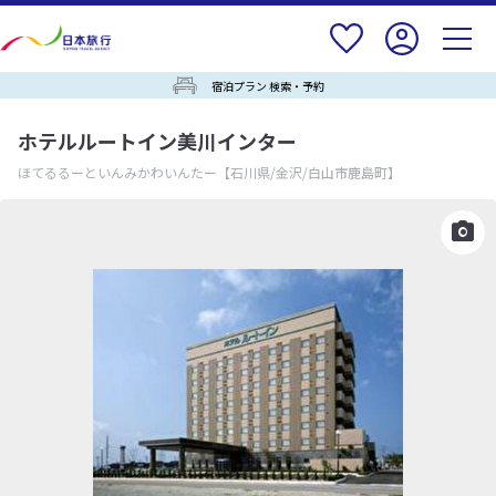
宿泊プラン 検索・予約
ホテルルートイン美川インター
ほてるるーといんみかわいんたー
【石川県/金沢/白山市鹿島町】