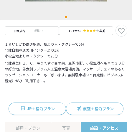
4.0
収集中
日本旅行
TrustYou
ＩＲいしかわ鉄道線美川駅より車・タクシーで5分
北陸自動車道美川インターより1分
小松空港より車・タクシーで25分
北陸道美川Ｉ．Ｃ．降りてすぐ目の前。金沢市街、小松空港へも車で３０分
の好立地。男女別ラジウム人工温泉大浴場完備。マッサージチェアのあるリ
ラクゼーションコーナーもございます。無料駐車場９５台完備。ビジネスに
観光にぜひご利用下さい。
JR＋宿泊プラン
航空＋宿泊プラン
部屋・プラン
写真
施設・アクセス