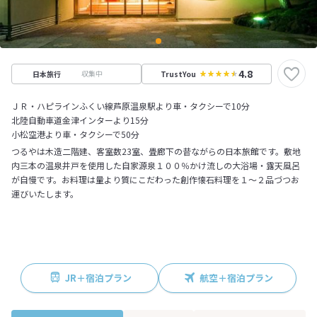
4.8
収集中
日本旅行
TrustYou
ＪＲ・ハピラインふくい線芦原温泉駅より車・タクシーで10分
北陸自動車道金津インターより15分
小松空港より車・タクシーで50分
つるやは木造二階建、客室数23室、畳廊下の昔ながらの日本旅館です。敷地
内三本の温泉井戸を使用した自家源泉１００％かけ流しの大浴場・露天風呂
が自慢です。お料理は量より質にこだわった創作懐石料理を１～２品づつお
運びいたします。
JR＋宿泊プラン
航空＋宿泊プラン