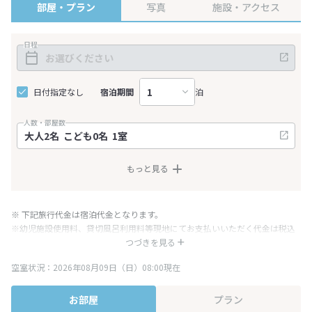
部屋・プラン
写真
施設・アクセス
日程
日付指定なし
宿泊期間
泊
人数・部屋数
もっと見る
※ 下記旅行代金は宿泊代金となります。
※幼児施設使用料、貸切風呂利用料等現地にてお支払いいただく代金は税込
み表記となりますが、消費税増税に伴い代金が一部変更となる場合がござい
つづきを見る
ます。
空室状況：2026年08月09日（日）08:00現在
※表示されている旅行代金・プラン内容は一定時間ごとに更新されます。最
終確認画面でご確認ください。
お部屋
プラン