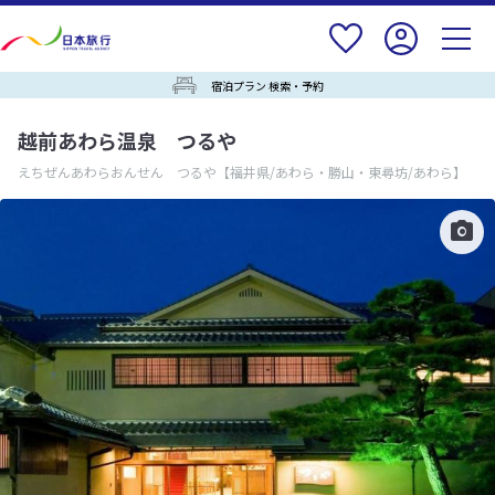
宿泊プラン 検索・予約
越前あわら温泉 つるや
えちぜんあわらおんせん つるや
【福井県/あわら・勝山・東尋坊/あわら】