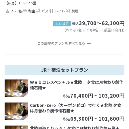
【広さ】10～12.5畳
2～5名
和室
バス
トイレ
禁煙
39,700～62,100円
税込
おとな1名
(おとな2名 こども0名・1部屋/1泊2日)
この部屋のプランをすべて見る
JR＋宿泊セットプラン
Ｗｅｂコレスペシャル★北陸 夕食は月替わり創作
懐石膳★
70,400
円 ~
103,200
円
税込
Carbon-Zero（カーボンゼロ）で行く★北陸 夕食
は月替わり創作懐石膳★
69,300
円 ~
101,600
円
税込
北陸周遊とりっぷ♪ 夕食は月替わり創作懐石膳★