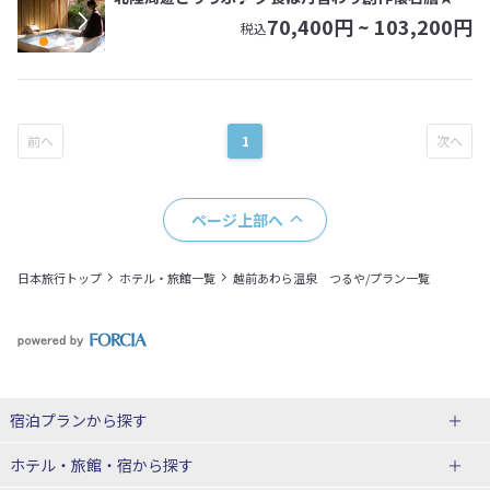
70,400
円 ~
103,200
円
税込
1
ページ上部へ
日本旅行トップ
ホテル・旅館一覧
越前あわら温泉 つるや/プラン一覧
宿泊プランから探す
北海道
ホテル・旅館・宿
から探す