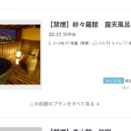
【禁煙】紗々羅館 露天風呂
【広さ】55平米
2～5名
和室（夜景）
バス
トイレ
おとな1名
税
(おと
この部屋のプランをすべて見る