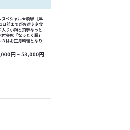
レスペシャル★飛騨 【早
21日前までがお得♪夕食
牛入り小鍋と飛騨なっと
ぶ付会席「なっとく膳」
～３はお正月料理となり
,000
円 ~
53,000
円