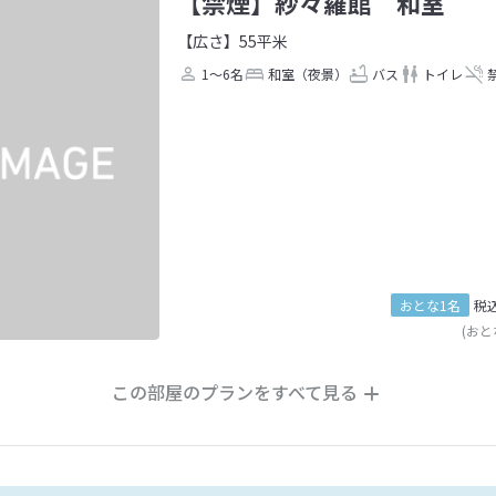
【禁煙】紗々羅館 和室
【広さ】55平米
1～6名
和室（夜景）
バス
トイレ
おとな1名
税
(おと
この部屋のプランをすべて見る