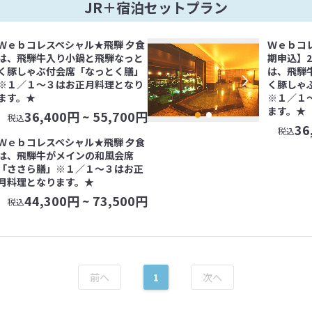
JR＋宿泊セットプラン
Ｗｅｂコレスペシャル★飛騨 夕食
Ｗｅｂコ
は、飛騨牛入り小鍋と飛騨なっと
期申込】
く豚しゃぶ付会席「なっとく膳」
は、飛騨
※１／１～３はお正月料理となり
く豚しゃ
ます。★
※１／１
ます。★
36,400
円 ~
55,700
円
税込
36
税込
Ｗｅｂコレスペシャル★飛騨 夕食
は、飛騨牛がメインの和風会席
「ささら膳」※１／１～３はお正
月料理となります。★
44,300
円 ~
73,500
円
税込
1