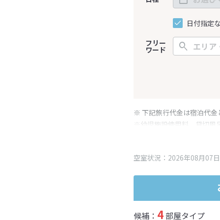
日付指定
フリー
ワード
※ 下記旅行代金は宿泊代金
※幼児施設使用料、貸切風
変更となる場合がございま
※表示されている旅行代金
空室状況：2026年08月07日
4
候補：
部屋タイプ