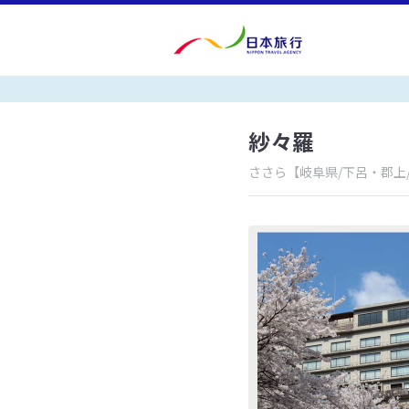
紗々羅
ささら
【岐阜県/下呂・郡上