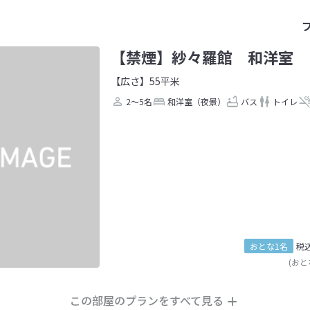
【禁煙】紗々羅館 和洋室
【広さ】55平米
2～5名
和洋室（夜景）
バス
トイレ
おとな1名
税
(おと
この部屋のプランをすべて見る