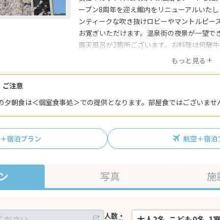
ープン8周年を迎え館内をリニューアルいた
ンティークな吹き抜けロビーやマントルピー
お寛ぎいただけます。温泉街の夜景が一望で
露天風呂が2箇所ございます。お料理は飛騨
た手作りの会席料理をお部屋または個室食事
もっと見る
・ご注意
の夕朝食は＜個室食事処＞での提供となります。部屋食ではございませ
R＋宿泊プラン
航空＋宿泊
ン
写真
施
人数・