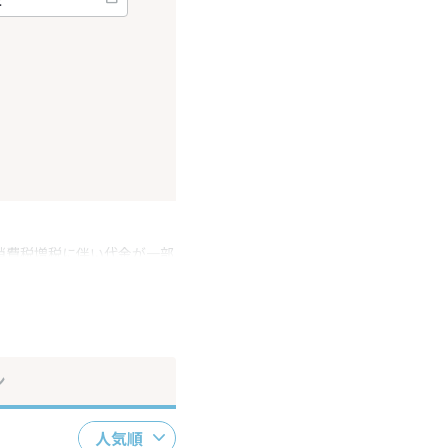
消費税増税に伴い代金が一部
ださい。
ン
人気順