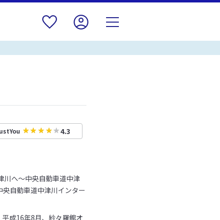
4.3
ustYou
中津川へ～中央自動車道中津
中央自動車道中津川インター
平成16年8月、紗々羅館オ