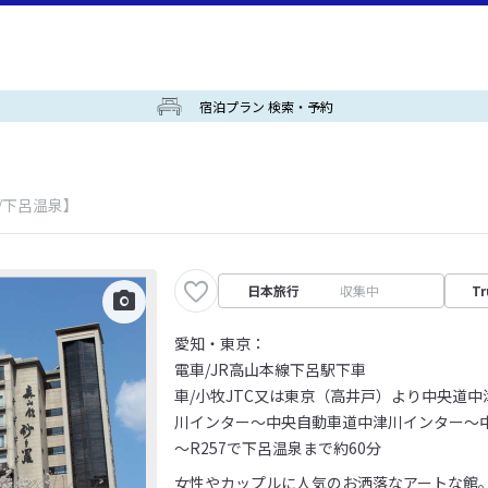
宿泊プラン 検索・予約
/下呂温泉】
日本旅行
収集中
Tr
愛知・東京：
電車/JR高山本線下呂駅下車
車/小牧JTC又は東京（高井戸）より中央道
川インター～中央自動車道中津川インター～
～R257で下呂温泉まで約60分
女性やカップルに人気のお洒落なアートな館。