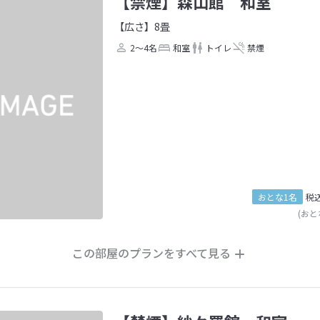
【禁煙】森山館 和室
【広さ】8畳
2～4名
和室
トイレ
禁煙
おとな1名
税
(おと
この部屋のプランをすべて見る