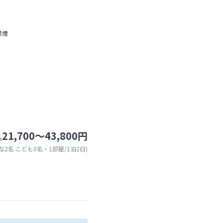
禁煙
21,700～43,800円
込
な2名 こども0名・1部屋/1泊2日)