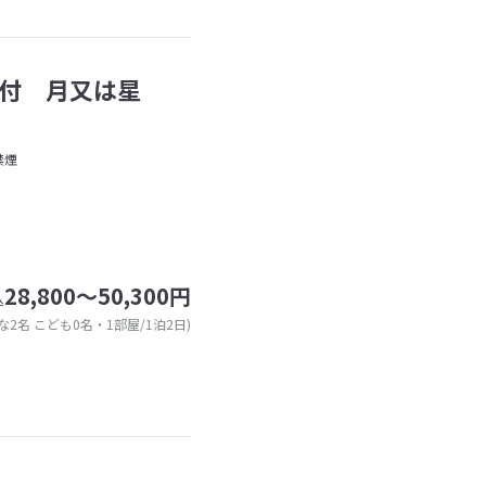
付 月又は星
禁煙
28,800～50,300円
込
な2名 こども0名・1部屋/1泊2日)