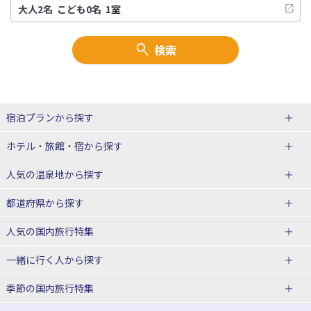
検索
宿泊プランから探す
北海道
ホテル・旅館・宿
から探す
東北
北海道ホテル・旅館
人気の温泉地
から探す
青森県
岩手県
北海道
都道府県から探す
宮城県
秋田県
青森県ホテル・旅館
岩手県ホテル・旅館
湯の川温泉(北海道)
定山渓温泉(北海道)
人気の国内旅行特集
山形県
福島県
宮城県ホテル・旅館
秋田県ホテル・旅館
十勝川温泉(北海道)
阿寒湖温泉(北海道)
北海道旅行・ツアー
東京ディズニーリゾート®への旅
ユニバーサル・スタジオ・ジャパ
一緒に行く人
から探す
ンへの旅
関東
山形県ホテル・旅館
福島県ホテル・旅館
洞爺湖温泉(北海道)
川湯温泉(北海道)
東北
一人旅 国内版
家族・子連れ旅行 国内版
季節の国内旅行特集
温泉旅行
日帰り旅行