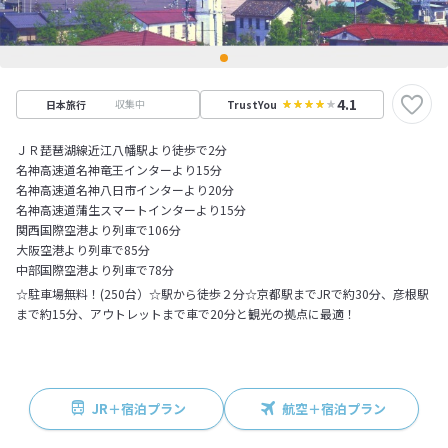
4.1
収集中
日本旅行
TrustYou
ＪＲ琵琶湖線近江八幡駅より徒歩で2分
名神高速道名神竜王インターより15分
名神高速道名神八日市インターより20分
名神高速道蒲生スマートインターより15分
関西国際空港より列車で106分
大阪空港より列車で85分
中部国際空港より列車で78分
☆駐車場無料！(250台）☆駅から徒歩２分☆京都駅までJRで約30分、彦根駅
まで約15分、アウトレットまで車で20分と観光の拠点に最適！
JR＋宿泊プラン
航空＋宿泊プラン