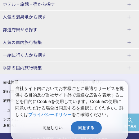
北海道
ホテル・旅館・宿
から探す
東北
北海道ホテル・旅館
人気の温泉地
から探す
青森県
岩手県
北海道
都道府県から探す
宮城県
秋田県
青森県ホテル・旅館
岩手県ホテル・旅館
湯の川温泉(北海道)
定山渓温泉(北海道)
人気の国内旅行特集
山形県
福島県
宮城県ホテル・旅館
秋田県ホテル・旅館
十勝川温泉(北海道)
阿寒湖温泉(北海道)
北海道旅行・ツアー
東京ディズニーリゾート®への旅
ユニバーサル・スタジオ・ジャパ
一緒に行く人
から探す
ンへの旅
関東
山形県ホテル・旅館
福島県ホテル・旅館
洞爺湖温泉(北海道)
川湯温泉(北海道)
東北
一人旅 国内版
家族・子連れ旅行 国内版
季節の国内旅行特集
温泉旅行
日帰り旅行
東京都
神奈川県
層雲峡温泉(北海道)
知床温泉(北海道)
青森旅行・ツアー
岩手旅行・ツアー
カップル・夫婦旅行 国内版
女子旅 国内版
桜・お花見特集
ゴールデンウィーク（GW）の国内
会社情報
プライバシーポリシー
旅行
当社サイト内においてお客様ごとに最適なサービスを提
埼玉県
千葉県
東京都ホテル・旅館
神奈川県ホテル・旅館
東北
旅行業登録票・約款
規約集
宮城旅行・ツアー
秋田旅行・ツアー
卒業旅行・学生旅行 国内版
供する目的及び当社サイト外で最適な広告を表示するこ
夏休み・お盆の国内旅行
7月の国内旅行
旅行条件書
商標について
とを目的にCookieを使用しています。Cookieの使用に
茨城県
栃木県
埼玉県ホテル・旅館
千葉県ホテル・旅館
花巻温泉(岩手)
蔵王温泉(山形)
山形旅行・ツアー
福島旅行・ツアー
同意いただける場合は同意するを選択してください。詳
ニュースリリース
採用情報
8月の国内旅行
9月の国内旅行
しくは
プライバシーポリシー
をご確認ください。
群馬県
茨城県ホテル・旅館
栃木県ホテル・旅館
かみのやま温泉(山形)
鳴子温泉(宮城)
関東
システムメンテナンスの
サイトマップ
10月の国内旅行
11月の国内旅行
お知らせ
条件変更
北陸
群馬県ホテル・旅館
同意しない
同意する
秋保温泉(宮城)
飯坂温泉(福島)
東京旅行・ツアー
神奈川旅行・ツアー
紅葉旅行
クリスマスの国内旅行
Copyright © NIPPON TRAVEL AGENCY Co.,LTD. All rights reserved.