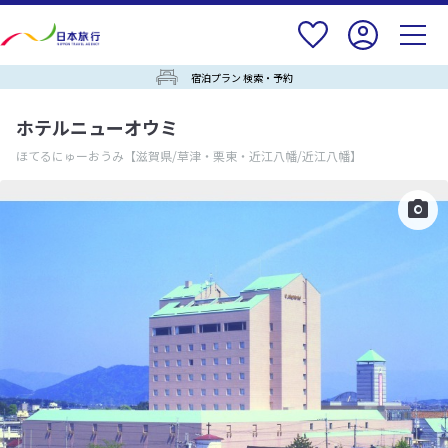
宿泊プラン 検索・予約
ホテルニューオウミ
ほてるにゅーおうみ
【滋賀県/草津・栗東・近江八幡/近江八幡】