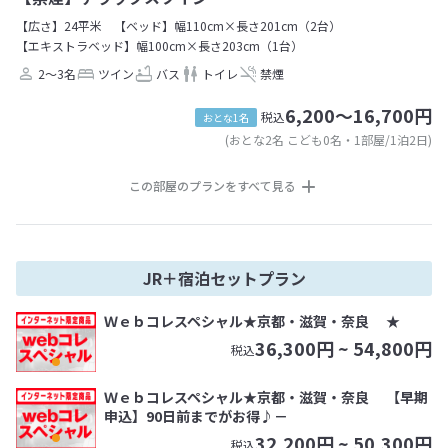
【広さ】24平米
【ベッド】幅110cm×長さ201cm（2台）
【エキストラベッド】幅100cm×長さ203cm（1台）
2～3名
ツイン
バス
トイレ
禁煙
6,200～16,700円
税込
おとな1名
(おとな2名 こども0名・1部屋/1泊2日)
この部屋のプランをすべて見る
JR＋宿泊セットプラン
Ｗｅｂコレスペシャル★京都・滋賀・奈良 ★
36,300
円 ~
54,800
円
税込
Ｗｅｂコレスペシャル★京都・滋賀・奈良 【早期
申込】90日前までがお得♪－
32,200
円 ~
50,300
円
税込