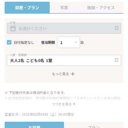
部屋・プラン
写真
施設・アクセス
日程
日付指定なし
宿泊期間
泊
人数・部屋数
もっと見る
※ 下記旅行代金は宿泊代金となります。
※幼児施設使用料、貸切風呂利用料等現地にてお支払いいただく代金は税込
み表記となりますが、消費税増税に伴い代金が一部変更となる場合がござい
つづきを見る
ます。
空室状況：2026年08月08日（土）00:00現在
※表示されている旅行代金・プラン内容は一定時間ごとに更新されます。最
終確認画面でご確認ください。
お部屋
プラン