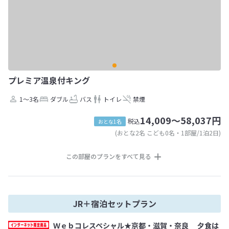
プレミア温泉付キング
1～3名
ダブル
バス
トイレ
禁煙
14,009～58,037円
税込
おとな1名
(おとな2名 こども0名・1部屋/1泊2日)
この部屋のプランをすべて見る
JR＋宿泊セットプラン
Ｗｅｂコレスペシャル★京都・滋賀・奈良 夕食は