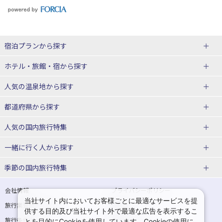
宿泊プランから探す
北海道
ホテル・旅館・宿
から探す
東北
北海道ホテル・旅館
人気の温泉地
から探す
青森県
岩手県
北海道
都道府県から探す
宮城県
秋田県
青森県ホテル・旅館
岩手県ホテル・旅館
湯の川温泉(北海道)
定山渓温泉(北海道)
人気の国内旅行特集
山形県
福島県
宮城県ホテル・旅館
秋田県ホテル・旅館
十勝川温泉(北海道)
阿寒湖温泉(北海道)
北海道旅行・ツアー
東京ディズニーリゾート®への旅
ユニバーサル・スタジオ・ジャパ
一緒に行く人
から探す
ンへの旅
関東
山形県ホテル・旅館
福島県ホテル・旅館
洞爺湖温泉(北海道)
川湯温泉(北海道)
東北
一人旅 国内版
家族・子連れ旅行 国内版
季節の国内旅行特集
温泉旅行
日帰り旅行
東京都
神奈川県
層雲峡温泉(北海道)
知床温泉(北海道)
青森旅行・ツアー
岩手旅行・ツアー
カップル・夫婦旅行 国内版
女子旅 国内版
桜・お花見特集
ゴールデンウィーク（GW）の国内
会社情報
プライバシーポリシー
旅行
当社サイト内においてお客様ごとに最適なサービスを提
埼玉県
千葉県
東京都ホテル・旅館
神奈川県ホテル・旅館
東北
旅行業登録票・約款
規約集
宮城旅行・ツアー
秋田旅行・ツアー
卒業旅行・学生旅行 国内版
供する目的及び当社サイト外で最適な広告を表示するこ
夏休み・お盆の国内旅行
7月の国内旅行
旅行条件書
商標について
とを目的にCookieを使用しています。Cookieの使用に