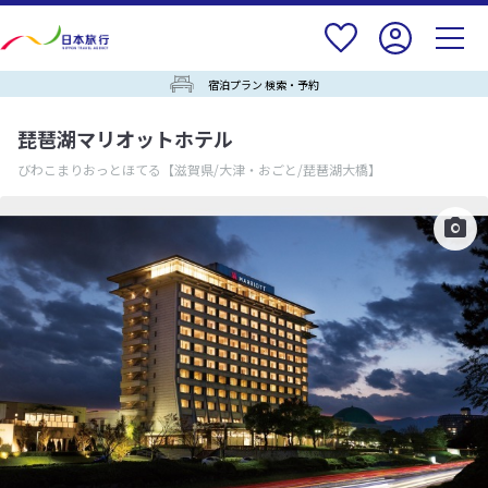
宿泊プラン 検索・予約
琵琶湖マリオットホテル
びわこまりおっとほてる
【滋賀県/大津・おごと/琵琶湖大橋】