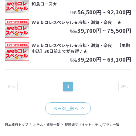
和食コース★
56,500
円 ~
92,300
円
税込
Ｗｅｂコレスペシャル★京都・滋賀・奈良 ★
39,700
円 ~
75,500
円
税込
Ｗｅｂコレスペシャル★京都・滋賀・奈良 【早期
申込】30日前までがお得♪★
39,200
円 ~
63,100
円
税込
1
ページ上部へ
日本旅行トップ
ホテル・旅館一覧
琵琶湖マリオットホテル/プラン一覧