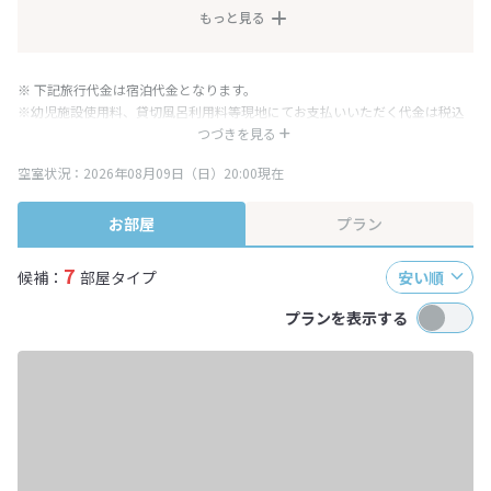
もっと見る
※ 下記旅行代金は宿泊代金となります。
※幼児施設使用料、貸切風呂利用料等現地にてお支払いいただく代金は税込
み表記となりますが、消費税増税に伴い代金が一部変更となる場合がござい
つづきを見る
ます。
空室状況：2026年08月09日（日）20:00現在
※表示されている旅行代金・プラン内容は一定時間ごとに更新されます。最
終確認画面でご確認ください。
お部屋
プラン
7
候補：
部屋タイプ
安い順
プランを表示する