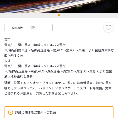
収集中
日本旅行
東京：
電車/ＪＲ堅田駅より無料シャトルバス運行
車/東名自動車道～名神高速道路～栗東I.C～栗東IC～栗東I.Cより琵琶湖大橋方
面へ約３５分
大阪：
電車/ＪＲ堅田駅より無料シャトルバス運行
車/名神高速道路～京都東I.C～湖西道路～真野I.C～真野I.C～真野I.Cより琵琶
湖大橋経由約１５分
湖畔に位置するマリオットブランドホテル。館内には療養温泉、静かに星を
眺めるプラネタリウム、バドミントンやバスケ、テニスコート等完備。愛犬
と泊まれるお部屋も！充実した旅をお楽しみ下さい。
施設に関するご案内・ご注意