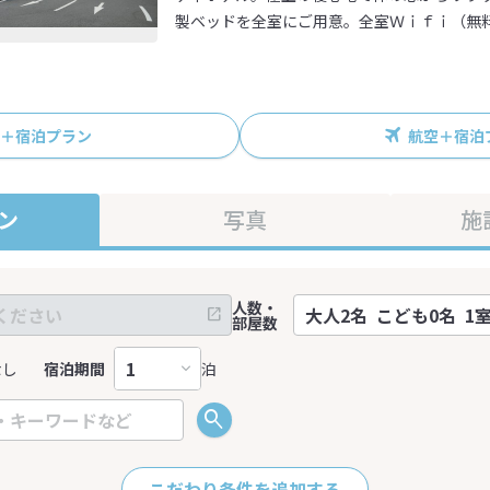
製ベッドを全室にご用意。全室Ｗｉｆｉ（無
R＋宿泊プラン
航空＋宿泊
ン
写真
施
人数・
部屋数
なし
宿泊期間
泊
こだわり条件を追加する