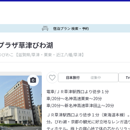
宿泊プラン 検索・予約
プラザ草津びわ湖
つびわこ
【滋賀県/草津・栗東・近江八幡/草津】
日本旅行
収集中
Tr
電車/ＪＲ草津駅西口より徒歩１分
車/20分～名神高速栗東～20分
車/20分～新名神高速草津田上～20分
ＪＲ草津駅西口より徒歩１分（東海道本線）
分。びわ湖・京都の観光に好立地なレンガ造
ティホテル。極上の寝心地で体の芯からリラ