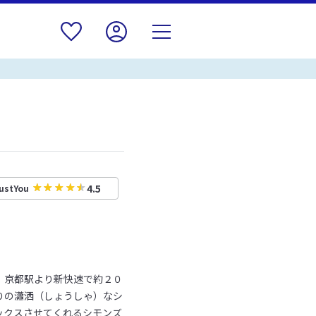
4.5
ustYou
。京都駅より新快速で約２０
りの瀟洒（しょうしゃ）なシ
ックスさせてくれるシモンズ