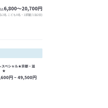
6,800～20,700円
税込
な2名 こども0名・1部屋/1泊2日)
レスペシャル★京都・滋
 ★
,600
円 ~
49,500
円