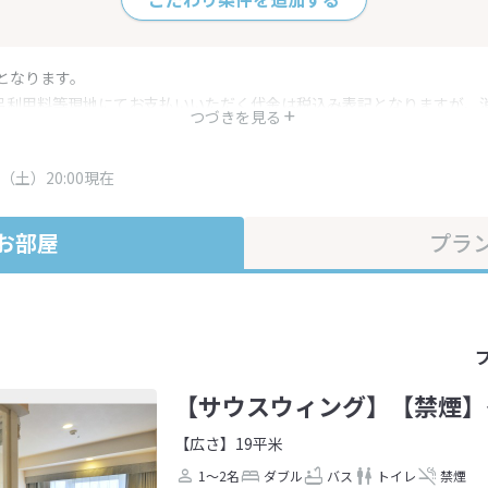
となります。
呂利用料等現地にてお支払いいただく代金は税込み表記となりますが、
つづきを見る
す。
・プラン内容は一定時間ごとに更新されます。最終確認画面でご確認く
（土）20:00現在
お部屋
プラ
【サウスウィング】【禁煙】
【広さ】19平米
1～2名
ダブル
バス
トイレ
禁煙