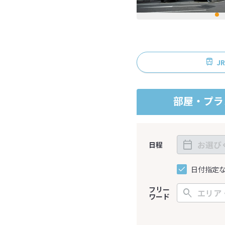
J
部屋・プラ
日程
日付指定
フリー
ワード