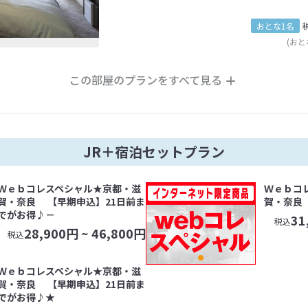
おとな1名
(おと
この部屋のプランをすべて見る
JR＋宿泊セットプラン
Ｗｅｂコレスペシャル★京都・滋
Ｗｅｂコ
賀・奈良 【早期申込】21日前ま
賀・奈良
でがお得♪－
31
税込
28,900
円 ~
46,800
円
税込
Ｗｅｂコレスペシャル★京都・滋
賀・奈良 【早期申込】21日前ま
でがお得♪★