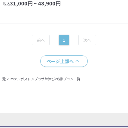
31,000
円 ~
48,900
円
税込
1
ページ上部へ
一覧
ホテルボストンプラザ草津びわ湖/プラン一覧