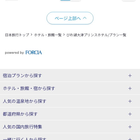
ページ上部へ
日本旅行トップ
ホテル・旅館一覧
びわ湖大津プリンスホテル/プラン一覧
宿泊プランから探す
北海道
ホテル・旅館・宿
から探す
東北
北海道ホテル・旅館
人気の温泉地
から探す
青森県
岩手県
北海道
都道府県から探す
宮城県
秋田県
青森県ホテル・旅館
岩手県ホテル・旅館
湯の川温泉(北海道)
定山渓温泉(北海道)
人気の国内旅行特集
山形県
福島県
宮城県ホテル・旅館
秋田県ホテル・旅館
十勝川温泉(北海道)
阿寒湖温泉(北海道)
北海道旅行・ツアー
東京ディズニーリゾート®への旅
ユニバーサル・スタジオ・ジャパ
一緒に行く人
から探す