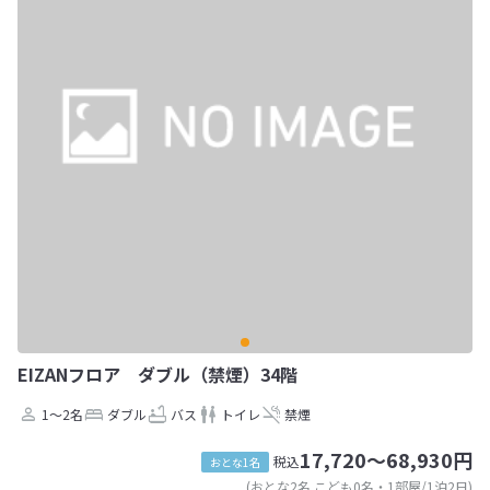
EIZANフロア ダブル（禁煙）34階
1～2名
ダブル
バス
トイレ
禁煙
17,720～68,930円
税込
おとな1名
(おとな2名 こども0名・1部屋/1泊2日)