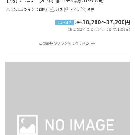
【広さ】36.2平米
【ベッド】幅110cm×長さ211cm（2台）
2名
ツイン（湖側）
バス
トイレ
禁煙
10,200～37,200円
税込
おとな1名
(おとな2名 こども0名・1部屋/1泊2日)
この部屋のプランをすべて見る