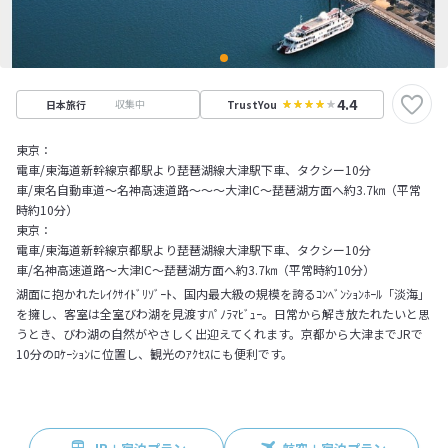
4.4
収集中
日本旅行
TrustYou
東京：
電車/東海道新幹線京都駅より琵琶湖線大津駅下車、タクシー10分
車/東名自動車道～名神高速道路～～～大津IC～琵琶湖方面へ約3.7㎞（平常
時約10分）
東京：
電車/東海道新幹線京都駅より琵琶湖線大津駅下車、タクシー10分
車/名神高速道路～大津IC～琵琶湖方面へ約3.7㎞（平常時約10分）
湖面に抱かれたﾚｲｸｻｲﾄﾞﾘｿﾞｰﾄ、国内最大級の規模を誇るｺﾝﾍﾞﾝｼｮﾝﾎｰﾙ「淡海」
を擁し、客室は全室びわ湖を見渡すﾊﾟﾉﾗﾏﾋﾞｭｰ。日常から解き放たれたいと思
うとき、びわ湖の自然がやさしく出迎えてくれます。京都から大津までJRで
10分のﾛｹｰｼｮﾝに位置し、観光のｱｸｾｽにも便利です。