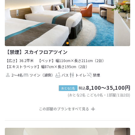
【禁煙】スカイフロアツイン
【広さ】36.2平米
【ベッド】幅110cm×長さ211cm（2台）
【エキストラベッド】幅87cm×長さ195cm（2台）
2～4名
ツイン（湖側）
バス
トイレ
禁煙
8,100～35,100円
税込
おとな1名
(おとな2名 こども0名・1部屋/1泊2日)
この部屋のプランをすべて見る