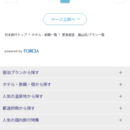
ページ上部へ
日本旅行トップ
ホテル・旅館一覧
里湯昔話 雄山荘/プラン一覧
宿泊プランから探す
北海道
ホテル・旅館・宿
から探す
東北
北海道ホテル・旅館
人気の温泉地
から探す
青森県
岩手県
北海道
都道府県から探す
宮城県
秋田県
青森県ホテル・旅館
岩手県ホテル・旅館
湯の川温泉(北海道)
定山渓温泉(北海道)
人気の国内旅行特集