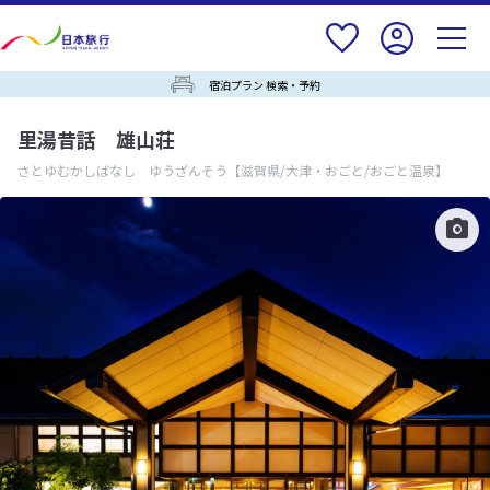
宿泊プラン 検索・予約
里湯昔話 雄山荘
さとゆむかしばなし ゆうざんそう
【滋賀県/大津・おごと/おごと温泉】