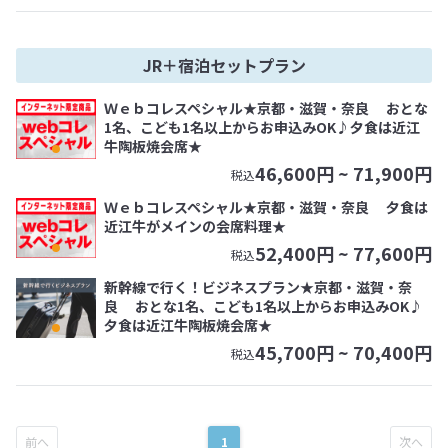
JR＋宿泊セットプラン
Ｗｅｂコレスペシャル★京都・滋賀・奈良 おとな
1名、こども1名以上からお申込みOK♪夕食は近江
牛陶板焼会席★
46,600
円 ~
71,900
円
税込
Ｗｅｂコレスペシャル★京都・滋賀・奈良 夕食は
近江牛がメインの会席料理★
52,400
円 ~
77,600
円
税込
新幹線で行く！ビジネスプラン★京都・滋賀・奈
良 おとな1名、こども1名以上からお申込みOK♪
夕食は近江牛陶板焼会席★
45,700
円 ~
70,400
円
税込
1