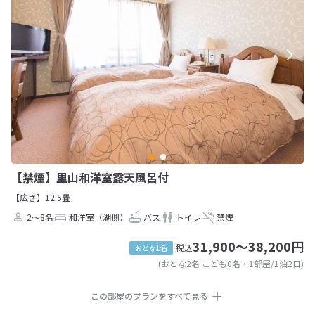
【禁煙】里山和洋室露天風呂付
【広さ】12.5畳
2～8名
和洋室（湖側）
バス
トイレ
禁煙
31,900～38,200円
税込
おとな1名
(おとな2名 こども0名・1部屋/1泊2日)
この部屋のプランをすべて見る