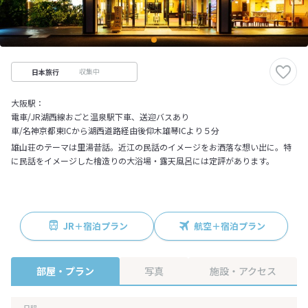
収集中
日本旅行
大阪駅：
電車/JR湖西線おごと温泉駅下車、送迎バスあり
車/名神京都東ICから湖西道路経由後仰木雄琴ICより５分
雄山荘のテーマは里湯昔話。近江の民話のイメージをお洒落な想い出に。特
に民話をイメージした檜造りの大浴場・露天風呂には定評があります。
JR＋宿泊プラン
航空＋宿泊プラン
部屋・プラン
写真
施設・アクセス
日程