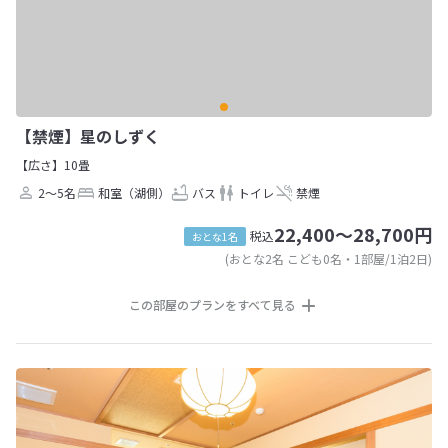
【禁煙】星のしずく
【広さ】10畳
2～5名
和室（湖側）
バス
トイレ
禁煙
22,400～28,700円
税込
おとな1名
(おとな2名 こども0名・1部屋/1泊2日)
この部屋のプランをすべて見る