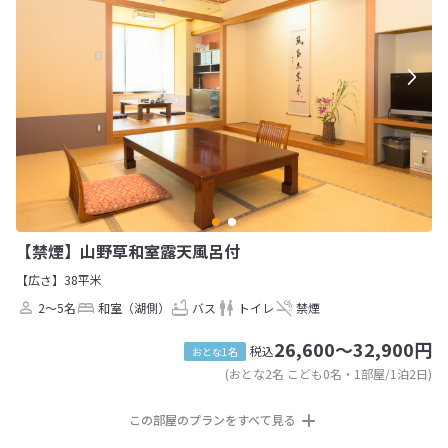
【禁煙】山野草和室露天風呂付
【広さ】38平米
2～5名
和室（湖側）
バス
トイレ
禁煙
26,600～32,900円
税込
おとな1名
(おとな2名 こども0名・1部屋/1泊2日)
この部屋のプランをすべて見る