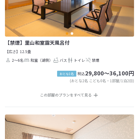
【禁煙】里山和室露天風呂付
【広さ】12.5畳
2～6名
和室（湖側）
バス
トイレ
禁煙
29,800～36,100円
税込
おとな1名
(おとな2名 こども0名・1部屋/1泊2日)
この部屋のプランをすべて見る