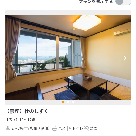
プランを表示する
【禁煙】杜のしずく
【広さ】10～12畳
2～5名
和室（湖側）
バス
トイレ
禁煙