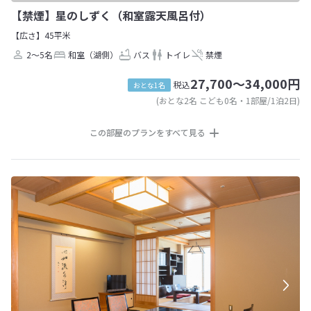
【禁煙】星のしずく（和室露天風呂付）
【広さ】45平米
2～5名
和室（湖側）
バス
トイレ
禁煙
27,700～34,000円
税込
おとな1名
(おとな2名 こども0名・1部屋/1泊2日)
この部屋のプランをすべて見る