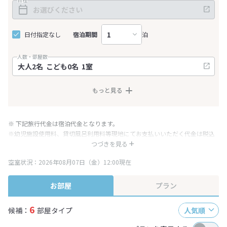
日付指定なし
宿泊期間
泊
人数・部屋数
もっと見る
※ 下記旅行代金は宿泊代金となります。
※幼児施設使用料、貸切風呂利用料等現地にてお支払いいただく代金は税込
み表記となりますが、消費税増税に伴い代金が一部変更となる場合がござい
つづきを見る
ます。
空室状況：2026年08月07日（金）12:00現在
※表示されている旅行代金・プラン内容は一定時間ごとに更新されます。最
終確認画面でご確認ください。
お部屋
プラン
6
候補：
部屋タイプ
人気順