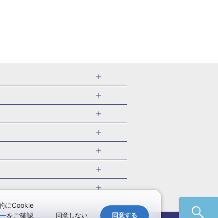
千葉県
茨城県
岐阜県
愛知県
・旅館
愛媛県
中国
ル・旅館
北海道)
鹿児島県
沖縄県
・旅館
やま温泉(山形)
ツアー
ル・旅館
福井)
関東
千葉旅行・ツアー
・旅館
四万温泉(群馬)
福井旅行・ツアー
館
熱川温泉(静岡)
 国内版
ツアー
・旅館
部温泉(山梨)
兵庫旅行・ツアー
国内旅行
Cookie
・旅館
関西
ー
をご確認
同意しない
同意する
愛媛旅行・ツアー
国内旅行