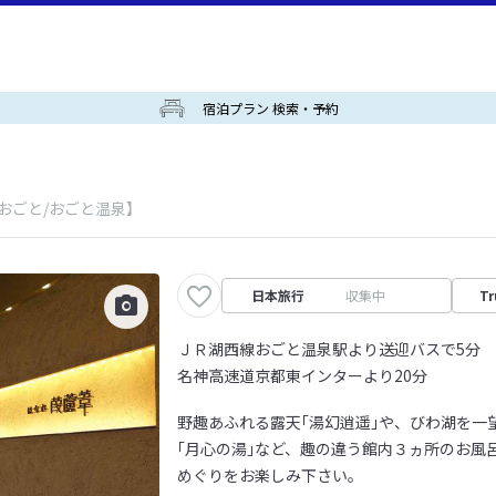
宿泊プラン 検索・予約
おごと/おごと温泉】
日本旅行
収集中
Tr
ＪＲ湖西線おごと温泉駅より送迎バスで5分
名神高速道京都東インターより20分
野趣あふれる露天｢湯幻逍遥｣や、びわ湖を一望
｢月心の湯｣など、趣の違う館内３ヵ所のお風
めぐりをお楽しみ下さい。