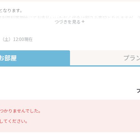
となります。
呂利用料等現地にてお支払いいただく代金は税込み表記となりますが、
つづきを見る
す。
・プラン内容は一定時間ごとに更新されます。最終確認画面でご確認く
（土）12:00現在
お部屋
プラ
つかりませんでした。
してください。