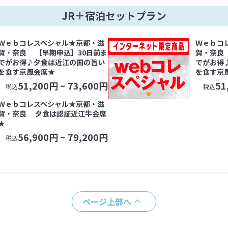
JR＋宿泊セットプラン
Ｗｅｂコレスペシャル★京都・滋
Ｗｅｂコ
賀・奈良 【早期申込】30日前ま
賀・奈良
でがお得♪夕食は近江の国の旨い
でがお得
を食す京風会席★
を食す京
51,200
円 ~
73,600
円
51
税込
税込
Ｗｅｂコレスペシャル★京都・滋
賀・奈良 夕食は認証近江牛会席
★
56,900
円 ~
79,200
円
税込
ページ上部へ