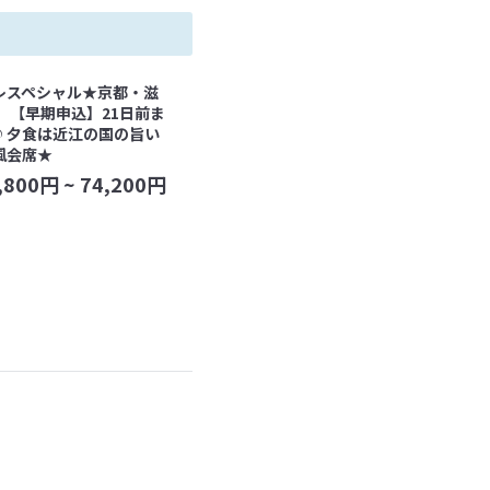
レスペシャル★京都・滋
 【早期申込】21日前ま
♪夕食は近江の国の旨い
風会席★
,800
円 ~
74,200
円