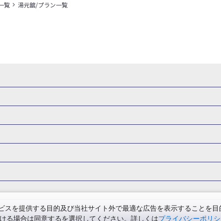
一覧
湯元舘/プラン一覧
県
秋田県
山形県
福島県
関東
東京都
神奈川県
埼玉県
県
福井県
甲信越
山梨県
新潟県
長野県
東海
静岡県
ル・旅館
岩手県ホテル・旅館
宮城県ホテル・旅館
秋田県ホテル
府
兵庫県
奈良県
和歌山県
四国
徳島県
高知県
香川県
館
東京都ホテル・旅館
神奈川県ホテル・旅館
埼玉県ホテ
泉(北海道)
十勝川温泉(北海道)
阿寒湖温泉(北海道)
洞爺湖温泉(
口県
九州
福岡県
佐賀県
長崎県
熊本県
大分県
宮崎県
館
栃木県ホテル・旅館
群馬県ホテル・旅館
富山県ホテル
知床温泉(北海道)
東北
花巻温泉(岩手)
蔵王温泉(山形)
かみの
森旅行・ツアー
岩手旅行・ツアー
宮城旅行・ツアー
秋田旅行・
館
山梨県ホテル・旅館
新潟県ホテル・旅館
長野県ホテ
温泉(福島)
北陸
和倉温泉(石川)
宇奈月温泉(富山)
あわら温泉(
関東
東京旅行・ツアー
神奈川旅行・ツアー
埼玉旅行・ツアー
館
愛知県ホテル・旅館
三重県ホテル・旅館
滋賀県ホテル
バーサル・スタジオ・ジャパンへの旅
温泉旅行
日帰り旅行
西川温泉(栃木)
草津温泉(群馬)
万座温泉(群馬)
伊香保温泉(群馬)
群馬旅行・ツアー
北陸
富山旅行・ツアー
石川旅行・ツアー
館
兵庫県ホテル・旅館
奈良県ホテル・旅館
和歌山県ホテル・旅
温泉(神奈川)
湯河原温泉(神奈川)
熱海温泉(静岡)
伊東温泉(静岡)
版
カップル・夫婦旅行 国内版
女子旅 国内版
卒業旅行・学生旅行
ツアー
長野旅行・ツアー
東海
静岡旅行・ツアー
岐阜旅行・
館
香川県ホテル・旅館
愛媛県ホテル・旅館
岡山県ホテル
山梨)
富士山石和温泉(山梨)
西山温泉(山梨)
瀬波温泉(新潟)
下
関西
滋賀旅行・ツアー
京都旅行・ツアー
大阪旅行・ツアー
GW）の国内旅行
夏休み・お盆の国内旅行
7月の国内旅行
8月の
スを提供する目的及び当社サイト外で最適な広告を表示することを目的に
館
島根県ホテル・旅館
山口県ホテル・旅館
福岡県ホテル
昼神温泉(長野)
東海
浜名湖かんざんじ温泉(静岡)
下呂温泉(岐阜)
ただける場合は同意するを選択してください。詳しくは
プライバシーポリシ
四国
徳島旅行・ツアー
高知旅行・ツアー
香川旅行・ツアー
月の国内旅行
紅葉旅行
クリスマスの国内旅行
年末年始・お正月の