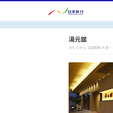
湯元舘
ゆもとかん
【滋賀県/大津・