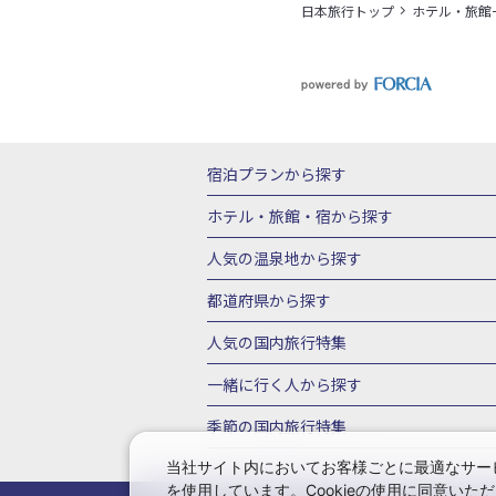
日本旅行トップ
ホテル・旅館
宿泊プランから探す
北海道
東北
青森県
岩手県
宮城
ホテル・旅館・宿
から探す
栃木県
群馬県
北陸
富山県
石川
北海道ホテル・旅館
青森県ホテ
人気の温泉地
から探す
三重県
近畿
滋賀県
京都府
大阪
山形県ホテル・旅館
福島県ホテル・旅
北海道
湯の川温泉(北海道)
定山渓温
都道府県から探す
岡山県
広島県
鳥取県
島根県
山
千葉県ホテル・旅館
茨城県ホテル・旅
川湯温泉(北海道)
層雲峡温泉(北海道)
北海道旅行・ツアー
東北
青
人気の国内旅行特集
石川県ホテル・旅館
福井県ホテル・旅
鳴子温泉(宮城)
秋保温泉(宮城)
飯坂
山形旅行・ツアー
福島旅行・ツアー
静岡県ホテル・旅館
岐阜県ホテル・旅
東京ディズニーリゾート®への旅
ユニ
一緒に行く人
から探す
鬼怒川温泉(栃木)
川治温泉(栃木)
湯
茨城旅行・ツアー
栃木旅行・ツアー
京都府ホテル・旅館
大阪府ホテル・旅
伊豆箱根
箱根湯本温泉(神奈川)
強羅
一人旅 国内版
家族・子連れ旅行 国内
季節の国内旅行特集
甲信越
山梨旅行・ツアー
新潟旅行・
徳島県ホテル・旅館
高知県ホテル・旅
堂ヶ島温泉(静岡)
甲信越
河口湖温泉(
愛知旅行・ツアー
三重旅行・ツアー
桜・お花見特集
ゴールデンウィーク（
当社サイト内においてお客様ごとに最適なサービ
広島県ホテル・旅館
鳥取県ホテル・旅
白骨温泉(長野)
湯田中渋温泉(長野)
を使用しています。Cookieの使用に同意い
奈良旅行・ツアー
和歌山旅行・ツアー
9月の国内旅行
10月の国内旅行
11