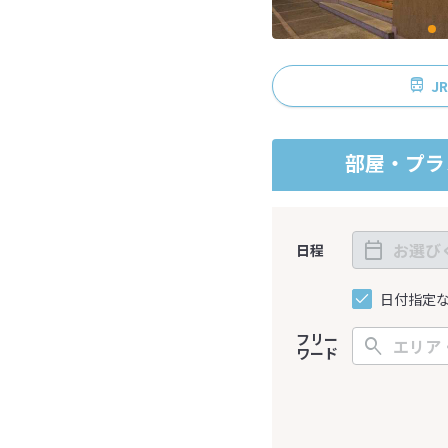
J
部屋・プラ
日程
日付指定
フリー
ワード