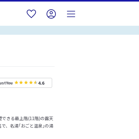
4.6
ustYou
できる最上階(11階)の露天
呂で、名湯｢おごと温泉｣の湯