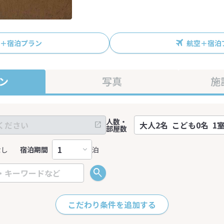
R＋宿泊プラン
航空＋宿泊
ン
写真
施
人数・
部屋数
なし
宿泊期間
泊
こだわり条件を追加する