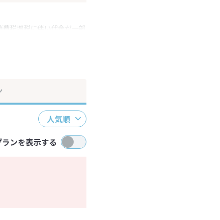
消費税増税に伴い代金が一部
ださい。
ン
人気順
プランを表示する