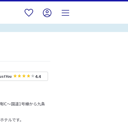
4.4
ustYou
南IC～国道1号線から九条
たホテルです。