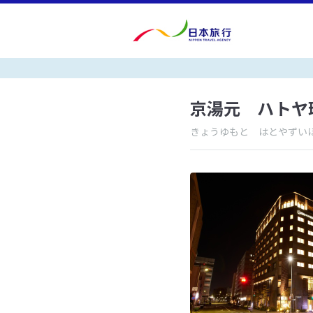
京湯元 ハトヤ
きょうゆもと はとやずい