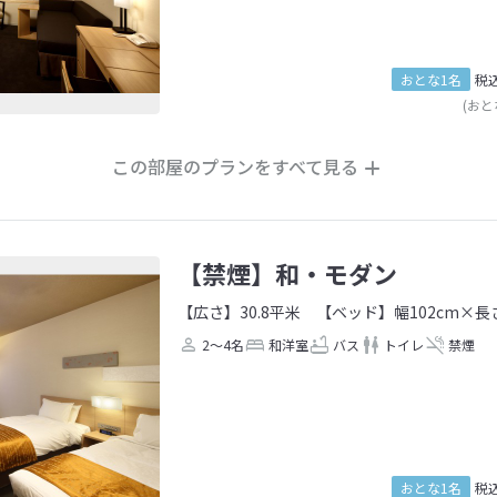
おとな1名
税
(おと
この部屋のプランをすべて見る
【禁煙】和・モダン
【広さ】30.8平米
【ベッド】幅102cm×長さ
2～4名
和洋室
バス
トイレ
禁煙
おとな1名
税