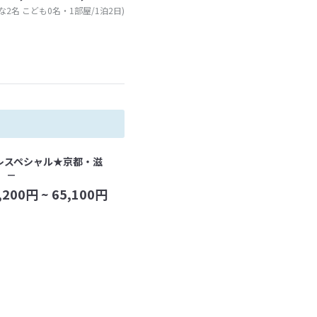
な2名 こども0名・1部屋/1泊2日)
レスペシャル★京都・滋
 －
,200
円 ~
65,100
円