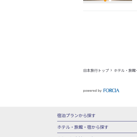
日本旅行トップ
ホテル・旅館
宿泊プランから探す
北海道
東北
青森県
岩手県
宮城
ホテル・旅館・宿
から探す
栃木県
群馬県
北陸
富山県
石川