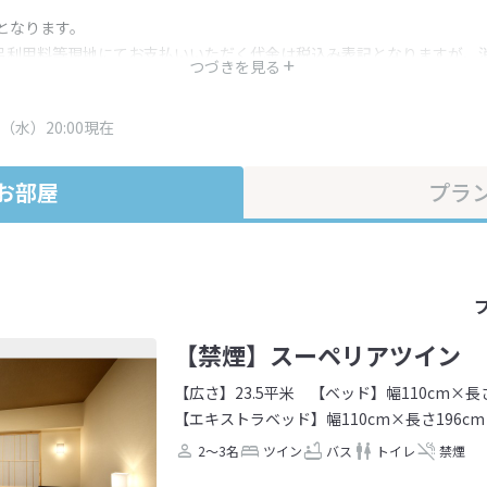
となります。
呂利用料等現地にてお支払いいただく代金は税込み表記となりますが、
つづきを見る
す。
・プラン内容は一定時間ごとに更新されます。最終確認画面でご確認く
（水）20:00現在
お部屋
プラ
【禁煙】スーペリアツイン
【広さ】23.5平米
【ベッド】幅110cm×長さ
【エキストラベッド】幅110cm×長さ196cm
2～3名
ツイン
バス
トイレ
禁煙