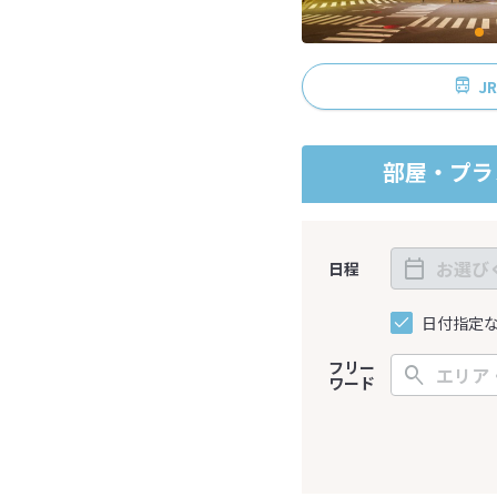
J
部屋・プラ
日程
日付指定
フリー
ワード