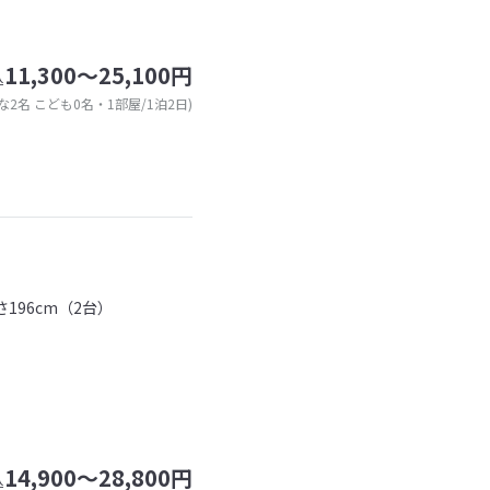
11,300～25,100円
込
な2名 こども0名・1部屋/1泊2日)
196cm（2台）
14,900～28,800円
込