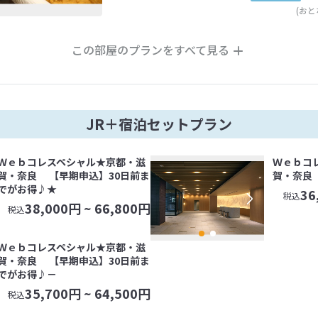
(おと
この部屋のプランをすべて見る
JR＋宿泊セットプラン
Ｗｅｂコレスペシャル★京都・滋
Ｗｅｂコ
賀・奈良 【早期申込】30日前ま
賀・奈良
でがお得♪★
36
税込
38,000
円 ~
66,800
円
税込
Ｗｅｂコレスペシャル★京都・滋
賀・奈良 【早期申込】30日前ま
でがお得♪－
35,700
円 ~
64,500
円
税込