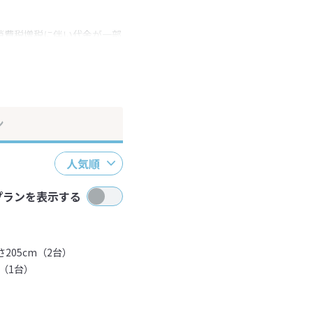
消費税増税に伴い代金が一部
ださい。
ン
人気順
プランを表示する
205cm（2台）
（1台）