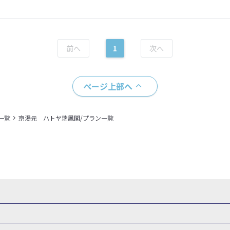
1
ページ上部へ
一覧
京湯元 ハトヤ瑞鳳閣/プラン一覧
県
秋田県
山形県
福島県
関東
東京都
神奈川県
埼玉県
県
福井県
甲信越
山梨県
新潟県
長野県
東海
静岡県