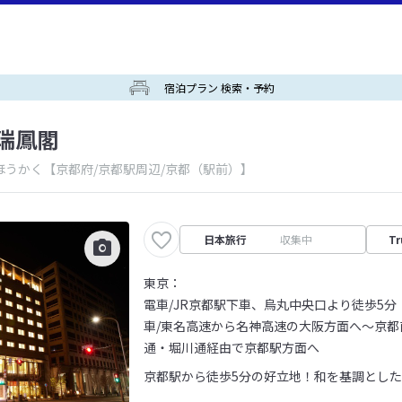
宿泊プラン 検索・予約
瑞鳳閣
ほうかく
【京都府/京都駅周辺/京都（駅前）】
日本旅行
収集中
Tr
東京：
電車/JR京都駅下車、烏丸中央口より徒歩5分
車/東名高速から名神高速の大阪方面へ～京都
通・堀川通経由で京都駅方面へ
京都駅から徒歩5分の好立地！和を基調とし