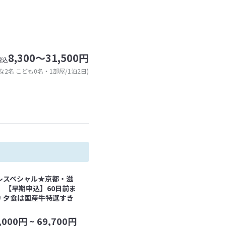
8,300～31,500円
税込
な2名 こども0名・1部屋/1泊2日)
レスペシャル★京都・滋
 【早期申込】60日前ま
♪夕食は国産牛特選すき
,000
円 ~
69,700
円