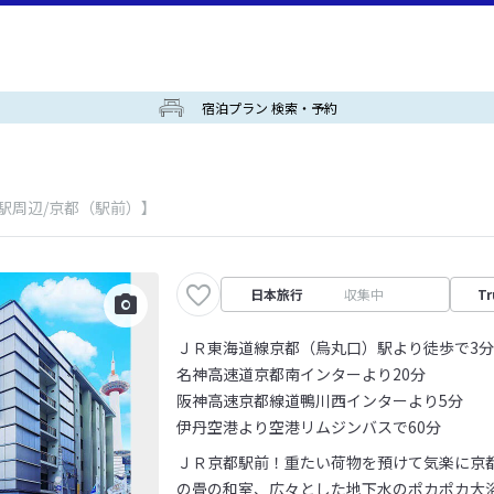
宿泊プラン 検索・予約
駅周辺/京都（駅前）】
日本旅行
収集中
Tr
ＪＲ東海道線京都（烏丸口）駅より徒歩で3分
名神高速道京都南インターより20分
阪神高速京都線道鴨川西インターより5分
伊丹空港より空港リムジンバスで60分
ＪＲ京都駅前！重たい荷物を預けて気楽に京都
の畳の和室、広々とした地下水のポカポカ大浴