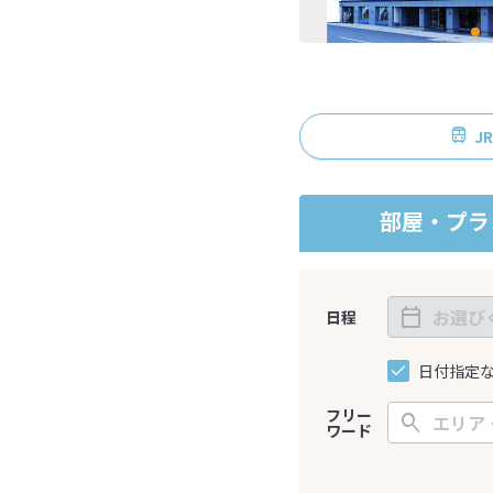
J
部屋・プラ
日程
日付指定
フリー
ワード