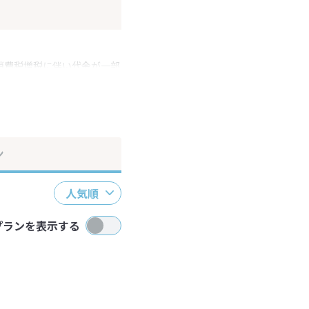
消費税増税に伴い代金が一部
ださい。
ン
人気順
プランを表示する