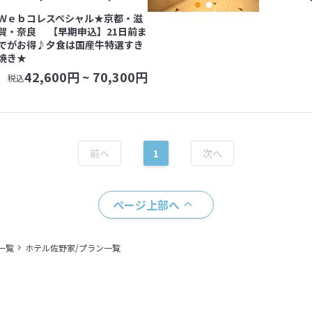
Ｗｅｂコレスペシャル★京都・滋
賀・奈良 【早期申込】21日前ま
でがお得♪夕食は国産牛特選すき
焼き★
42,600
円 ~
70,300
円
税込
1
ページ上部へ
一覧
ホテル佐野家/プラン一覧