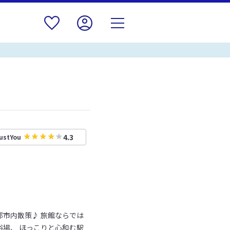
4.3
ustYou
市内散策♪ 旅館ならでは
場、 ほっこりと心和む駅