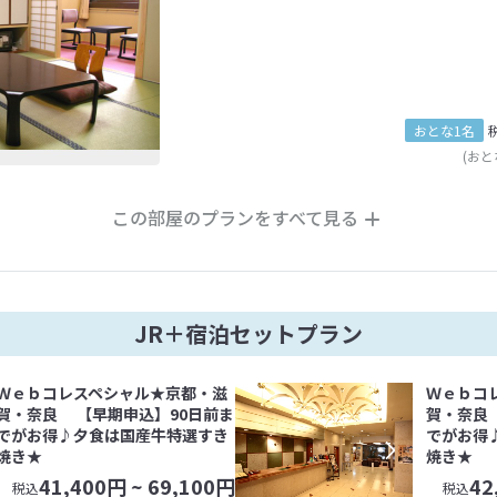
おとな1名
(おと
この部屋のプランをすべて見る
JR＋宿泊セットプラン
Ｗｅｂコレスペシャル★京都・滋
Ｗｅｂコ
賀・奈良 【早期申込】90日前ま
賀・奈良
でがお得♪夕食は国産牛特選すき
でがお得
焼き★
焼き★
41,400
円 ~
69,100
円
42
税込
税込