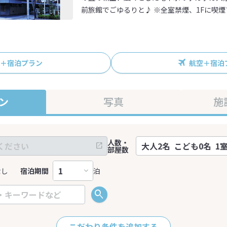
前旅館でごゆるりと♪ ※全室禁煙、1Fに喫
R＋宿泊プラン
航空＋宿泊
ン
写真
施
人数・
部屋数
なし
宿泊期間
泊
こだわり条件を追加する