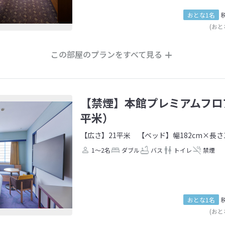
おとな1名
(おと
この部屋のプランをすべて見る
【禁煙】本館プレミアムフロ
平米）
【広さ】21平米
【ベッド】幅182cm×長さ1
1～2名
ダブル
バス
トイレ
禁煙
おとな1名
(おと