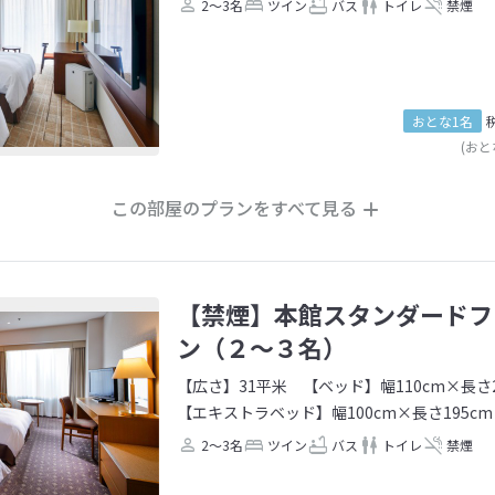
2～3名
ツイン
バス
トイレ
禁煙
おとな1名
(おと
この部屋のプランをすべて見る
【禁煙】本館スタンダードフ
ン（２～３名）
【広さ】31平米
【ベッド】幅110cm×長さ2
【エキストラベッド】幅100cm×長さ195cm
2～3名
ツイン
バス
トイレ
禁煙