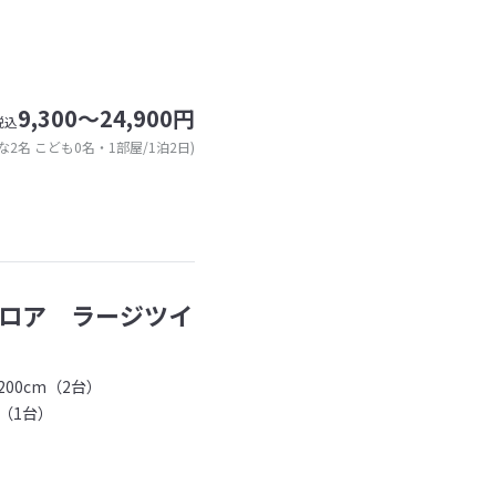
9,300～24,900円
税込
な2名 こども0名・1部屋/1泊2日)
ロア ラージツイ
00cm（2台）
（1台）