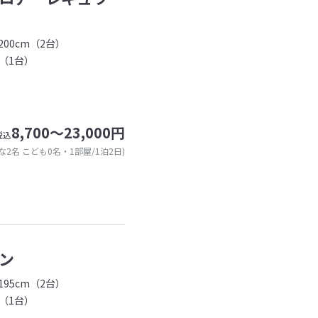
00cm（2台）
（1台）
8,700～23,000円
税込
な2名 こども0名・1部屋/1泊2日)
ン
95cm（2台）
（1台）