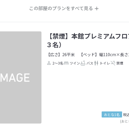
この部屋のプランをすべて見る
【禁煙】本館プレミアムフロ
３名）
【広さ】26平米
【ベッド】幅110cm×長さ1
2～3名
ツイン
バス
トイレ
禁煙
おとな1名
税
(おと