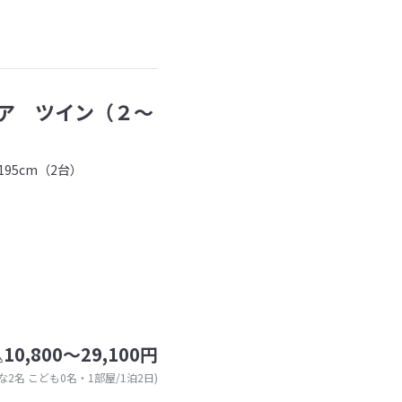
ア ツイン（２～
95cm（2台）
10,800～29,100円
込
な2名 こども0名・1部屋/1泊2日)