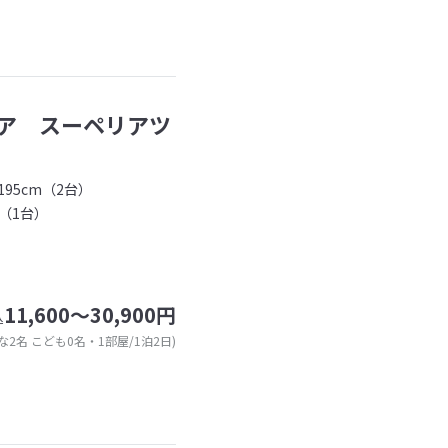
ア スーペリアツ
95cm（2台）
（1台）
11,600～30,900円
込
な2名 こども0名・1部屋/1泊2日)