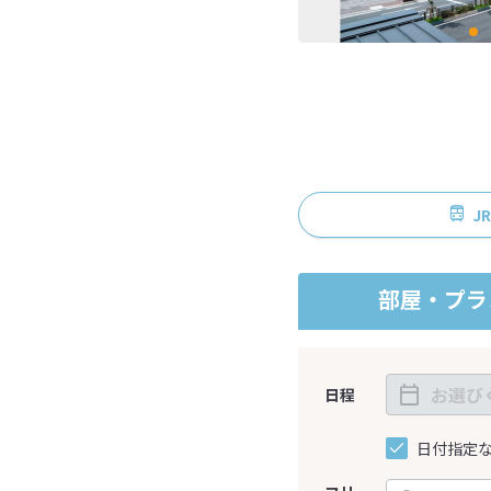
J
部屋・プラ
日程
日付指定