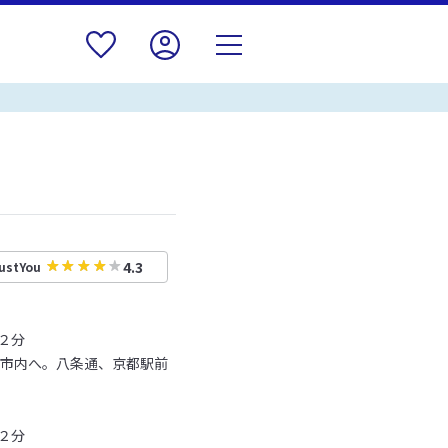
4.3
ustYou
２分
で市内へ。八条通、京都駅前
２分