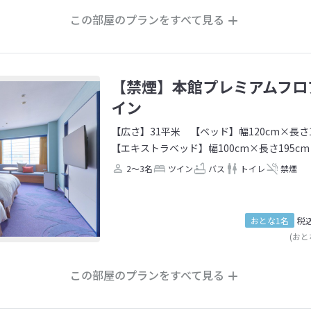
この部屋のプランをすべて見る
【禁煙】本館プレミアムフロ
イン
【広さ】31平米
【ベッド】幅120cm×長さ1
【エキストラベッド】幅100cm×長さ195cm
2～3名
ツイン
バス
トイレ
禁煙
おとな1名
税
(おと
この部屋のプランをすべて見る