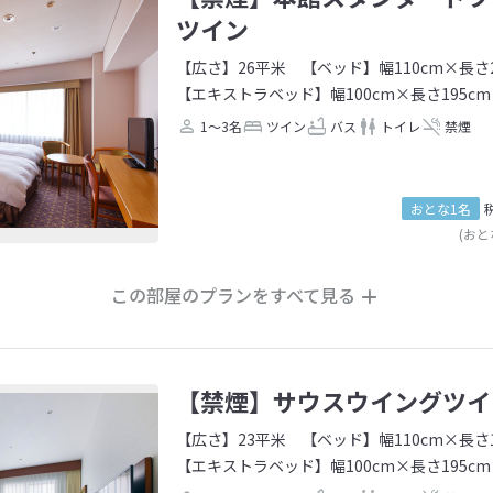
ツイン
【広さ】26平米
【ベッド】幅110cm×長さ2
【エキストラベッド】幅100cm×長さ195cm
1～3名
ツイン
バス
トイレ
禁煙
おとな1名
(おと
この部屋のプランをすべて見る
【禁煙】サウスウイングツイ
【広さ】23平米
【ベッド】幅110cm×長さ1
【エキストラベッド】幅100cm×長さ195cm