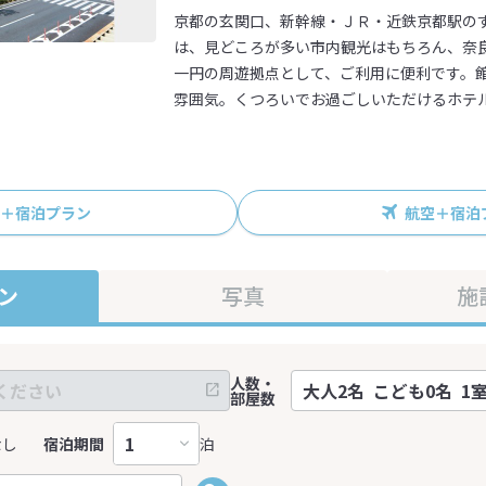
京都の玄関口、新幹線・ＪＲ・近鉄京都駅の
は、見どころが多い市内観光はもちろん、奈
一円の周遊拠点として、ご利用に便利です。
雰囲気。くつろいでお過ごしいただけるホテ
R＋宿泊プラン
航空＋宿泊
ン
写真
施
人数・
部屋数
なし
宿泊期間
泊