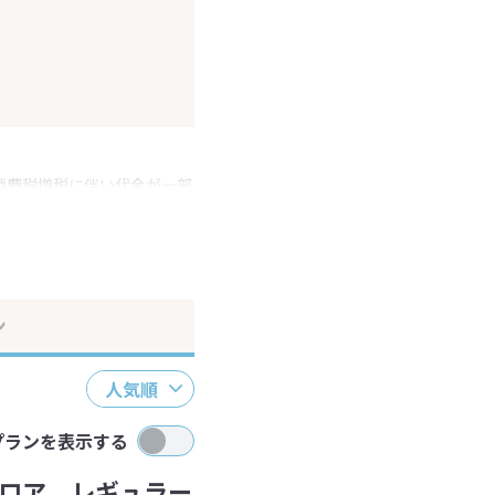
消費税増税に伴い代金が一部
ださい。
ン
人気順
プランを表示する
ロア レギュラー