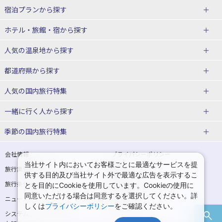
宿泊プランから探す
北海道
ホテル・旅館・宿
から探す
東北
北海道ホテル・旅館
人気の温泉地
から探す
青森県
岩手県
北海道
都道府県から探す
宮城県
秋田県
青森県ホテル・旅館
岩手県ホテル・旅館
湯の川温泉(北海道)
定山渓温泉(北海道)
人気の国内旅行特集
山形県
福島県
宮城県ホテル・旅館
秋田県ホテル・旅館
十勝川温泉(北海道)
阿寒湖温泉(北海道)
北海道旅行・ツアー
東京ディズニーリゾート®への旅
ユニバーサル・スタジオ・ジャパ
一緒に行く人
から探す
ンへの旅
関東
山形県ホテル・旅館
福島県ホテル・旅館
洞爺湖温泉(北海道)
川湯温泉(北海道)
東北
一人旅 国内版
家族・子連れ旅行 国内版
季節の国内旅行特集
温泉旅行
日帰り旅行
東京都
神奈川県
層雲峡温泉(北海道)
知床温泉(北海道)
青森旅行・ツアー
岩手旅行・ツアー
カップル・夫婦旅行 国内版
女子旅 国内版
桜・お花見特集
ゴールデンウィーク（GW）の国内
会社情報
プライバシーポリシー
旅行
当社サイト内においてお客様ごとに最適なサービスを提
埼玉県
千葉県
東京都ホテル・旅館
神奈川県ホテル・旅館
東北
旅行業登録票・約款
規約集
宮城旅行・ツアー
秋田旅行・ツアー
卒業旅行・学生旅行 国内版
供する目的及び当社サイト外で最適な広告を表示するこ
夏休み・お盆の国内旅行
7月の国内旅行
旅行条件書
商標について
とを目的にCookieを使用しています。Cookieの使用に
茨城県
栃木県
埼玉県ホテル・旅館
千葉県ホテル・旅館
花巻温泉(岩手)
蔵王温泉(山形)
山形旅行・ツアー
福島旅行・ツアー
同意いただける場合は同意するを選択してください。詳
ニュースリリース
採用情報
8月の国内旅行
9月の国内旅行
しくは
プライバシーポリシー
をご確認ください。
群馬県
茨城県ホテル・旅館
栃木県ホテル・旅館
かみのやま温泉(山形)
鳴子温泉(宮城)
関東
システムメンテナンスの
サイトマップ
10月の国内旅行
11月の国内旅行