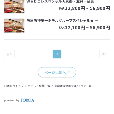
Ｗｅｂコレスペシャル★京都・滋賀・奈良 ―
32,800
円 ~
56,900
円
税込
阪急阪神第一ホテルグループスペシャル★ ―
32,100
円 ~
56,900
円
税込
1
ページ上部へ
日本旅行トップ
ホテル・旅館一覧
京都新阪急ホテル/プラン一覧