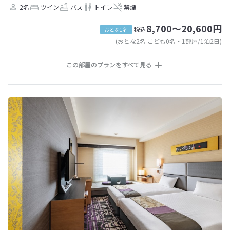
2名
ツイン
バス
トイレ
禁煙
8,700～20,600円
税込
おとな1名
(おとな2名 こども0名・1部屋/1泊2日)
この部屋のプランをすべて見る