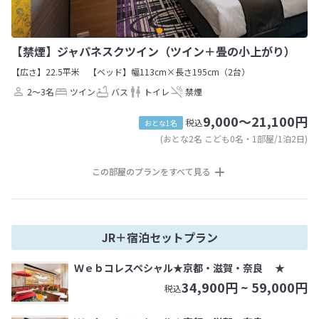
【禁煙】ジャパネスクツイン（ツイン＋畳の小上がり）
【広さ】22.5平米
【ベッド】幅113cm×長さ195cm（2台）
2～3名
ツイン
バス
トイレ
禁煙
9,000～21,100円
税込
おとな1名
(おとな2名 こども0名・1部屋/1泊2日)
この部屋のプランをすべて見る
JR＋宿泊セットプラン
Ｗｅｂコレスペシャル★京都・滋賀・奈良 ★
34,900
円 ~
59,000
円
税込