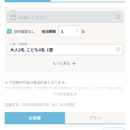
日程
日付指定なし
宿泊期間
泊
人数・部屋数
もっと見る
※ 下記旅行代金は宿泊代金となります。
※幼児施設使用料、貸切風呂利用料等現地にてお支払いいただく代金は税込
み表記となりますが、消費税増税に伴い代金が一部変更となる場合がござい
つづきを見る
ます。
空室状況：2026年08月05日（水）20:00現在
※表示されている旅行代金・プラン内容は一定時間ごとに更新されます。最
終確認画面でご確認ください。
お部屋
プラン