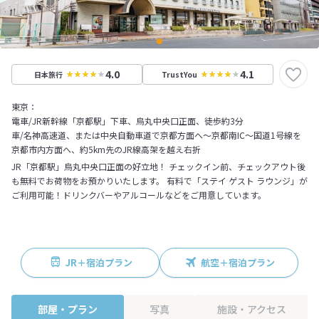
4.0
4.1
日本旅行
TrustYou
東京：
電車/JR新幹線「京都駅」下車、烏丸中央口正面、徒歩約3分
車/名神高速道、または中央自動車道で京都方面へ～京都南IC～国道1号線を
京都市内方面へ、約5km先のJR線高架を越え右折
JR「京都駅」烏丸中央口正面の好立地！ チェックイン前、チェックアウト後
も無料でお荷物をお預かりいたします。 有料で「ステイ ゲスト ラウンジ」が
ご利用可能！ドリンクバーやアルコールなどをご用意しています。
JR＋宿泊プラン
航空＋宿泊プラン
部屋・プラン
写真
施設・アクセス