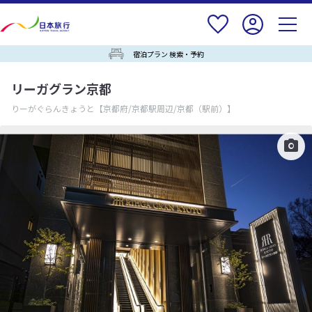
宿泊プラン 検索・予約
リーガグラン京都
りーがぐらんきょうと
【京都府/京都駅周辺/京都（駅前）】