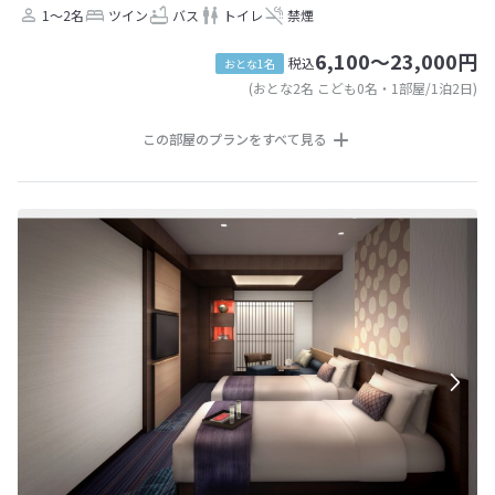
1～2名
ツイン
バス
トイレ
禁煙
6,100～23,000円
税込
おとな1名
(おとな2名 こども0名・1部屋/1泊2日)
この部屋のプランをすべて見る