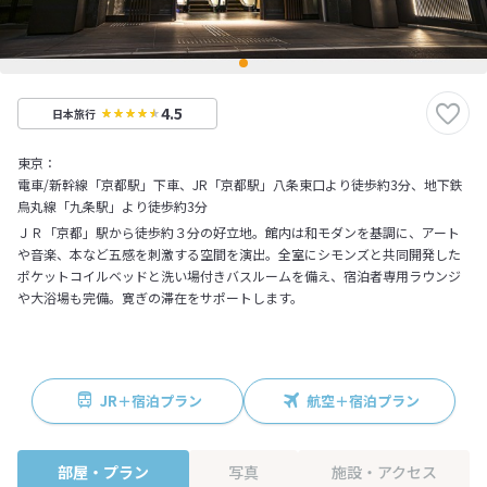
4.5
日本旅行
東京：
電車/新幹線「京都駅」下車、JR「京都駅」八条東口より徒歩約3分、地下鉄
烏丸線「九条駅」より徒歩約3分
ＪＲ「京都」駅から徒歩約３分の好立地。館内は和モダンを基調に、アート
や音楽、本など五感を刺激する空間を演出。全室にシモンズと共同開発した
ポケットコイルベッドと洗い場付きバスルームを備え、宿泊者専用ラウンジ
や大浴場も完備。寛ぎの滞在をサポートします。
JR＋宿泊プラン
航空＋宿泊プラン
部屋・プラン
写真
施設・アクセス