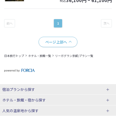
36,100
円 ~
61,100
円
税込
1
ページ上部へ
日本旅行トップ
ホテル・旅館一覧
リーガグラン京都/プラン一覧
宿泊プランから探す
北海道
ホテル・旅館・宿
から探す
東北
北海道ホテル・旅館
人気の温泉地
から探す