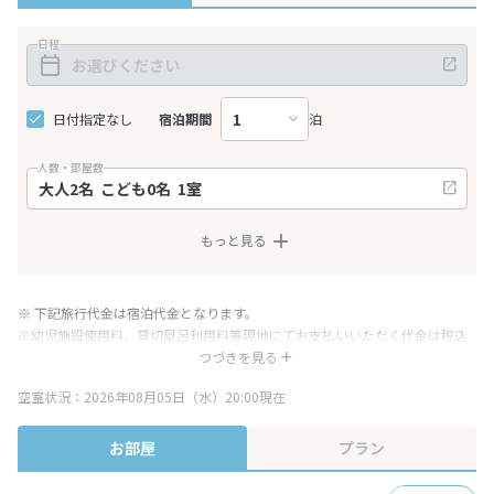
日程
日付指定なし
宿泊期間
泊
人数・部屋数
もっと見る
※ 下記旅行代金は宿泊代金となります。
※幼児施設使用料、貸切風呂利用料等現地にてお支払いいただく代金は税込
み表記となりますが、消費税増税に伴い代金が一部変更となる場合がござい
つづきを見る
ます。
空室状況：2026年08月05日（水）20:00現在
※表示されている旅行代金・プラン内容は一定時間ごとに更新されます。最
終確認画面でご確認ください。
お部屋
プラン