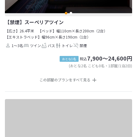
【禁煙】スーペリアツイン
【広さ】26.4平米
【ベッド】幅110cm×長さ200cm（2台）
【エキストラベッド】幅96cm×長さ190cm（1台）
1～3名
ツイン
バス
トイレ
禁煙
7,900～24,600円
税込
おとな1名
(おとな2名 こども0名・1部屋/1泊2日)
この部屋のプランをすべて見る