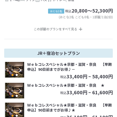
20,800～52,300円
税込
おとな1名
(おとな2名 こども0名・1部屋/1泊2日)
この部屋のプランをすべて見る
JR＋宿泊セットプラン
Ｗｅｂコレスペシャル★京都・滋賀・奈良 【早期
申込】90日前までがお得♪－
33,400
円 ~
58,400
円
税込
Ｗｅｂコレスペシャル★京都・滋賀・奈良 ★
33,600
円 ~
61,600
円
税込
Ｗｅｂコレスペシャル★京都・滋賀・奈良 【早期
申込】90日前までがお得♪★