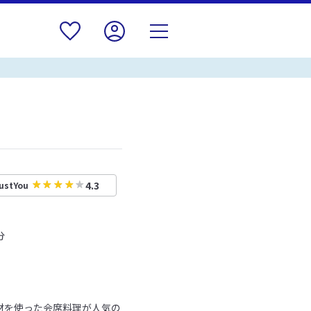
4.3
ustYou
分
材を使った会席料理が人気の