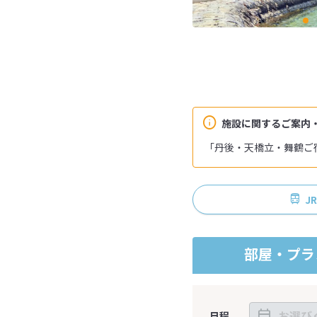
施設に関するご案内
「丹後・天橋立・舞鶴ご
J
部屋・プラ
日程