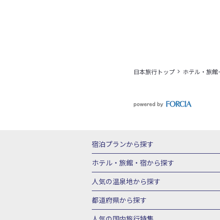
日本旅行トップ
ホテル・旅館
宿泊プランから探す
北海道
東北
青森県
岩手県
宮城
ホテル・旅館・宿
から探す
栃木県
群馬県
北陸
富山県
石川
北海道ホテル・旅館
青森県ホテ
人気の温泉地
から探す
三重県
近畿
滋賀県
京都府
大阪
山形県ホテル・旅館
福島県ホテル・旅
北海道
湯の川温泉(北海道)
定山渓温
都道府県から探す
岡山県
広島県
鳥取県
島根県
山
千葉県ホテル・旅館
茨城県ホテル・旅
川湯温泉(北海道)
層雲峡温泉(北海道)
北海道旅行・ツアー
東北
青
人気の国内旅行特集