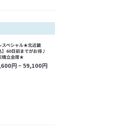
レスペシャル★北近畿
込】60日前までがお得♪
天橋立会席★
,600
円 ~
59,100
円