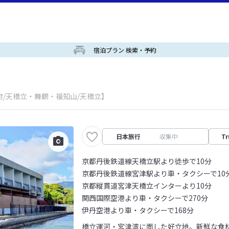
宿泊プラン 検索・予約
府/天橋立・舞鶴・福知山/天橋立】
日本旅行
収集中
Tr
京都丹後鉄道線天橋立駅より徒歩で10分
京都丹後鉄道線宮津駅より車・タクシーで10
京都縦貫道宮津天橋立インターより10分
関西国際空港より車・タクシーで270分
伊丹空港より車・タクシーで168分
橋立運河・宮津湾に面した好立地。新鮮な食