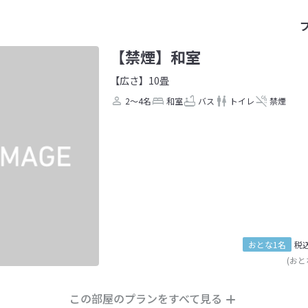
【禁煙】和室
【広さ】10畳
2～4名
和室
バス
トイレ
禁煙
おとな1名
税
(おと
この部屋のプランをすべて見る