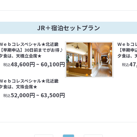
JR＋宿泊セットプラン
Ｗｅｂコレスペシャル★北近畿
Ｗｅｂコ
【早期申込】30日前までがお得♪
【早期申
夕食は、天橋立会席★
夕食は、
48,600
円 ~
60,100
円
47
税込
税込
Ｗｅｂコレスペシャル★北近畿
夕食は、文珠会席★
52,000
円 ~
63,500
円
税込