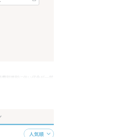
消費税増税に伴い代金が一部
ださい。
ン
人気順