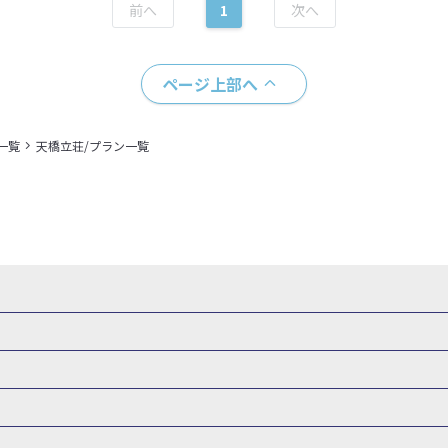
1
ページ上部へ
一覧
天橋立荘/プラン一覧
県
秋田県
山形県
福島県
関東
東京都
神奈川県
埼玉県
県
福井県
甲信越
山梨県
新潟県
長野県
東海
静岡県
ル・旅館
岩手県ホテル・旅館
宮城県ホテル・旅館
秋田県ホテル
府
兵庫県
奈良県
和歌山県
四国
徳島県
高知県
香川県
館
東京都ホテル・旅館
神奈川県ホテル・旅館
埼玉県ホテ
泉(北海道)
十勝川温泉(北海道)
阿寒湖温泉(北海道)
洞爺湖温泉(
口県
九州
福岡県
佐賀県
長崎県
熊本県
大分県
宮崎県
館
栃木県ホテル・旅館
群馬県ホテル・旅館
富山県ホテル
知床温泉(北海道)
東北
花巻温泉(岩手)
蔵王温泉(山形)
かみの
森旅行・ツアー
岩手旅行・ツアー
宮城旅行・ツアー
秋田旅行・