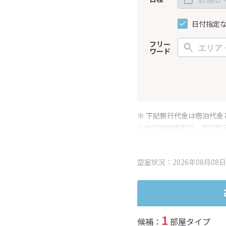
日付指定
フリー
ワード
※ 下記旅行代金は宿泊代金
※幼児施設使用料、貸切風
変更となる場合がございま
※表示されている旅行代金
空室状況：2026年08月08日
1
候補：
部屋タイプ