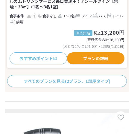
ルカムドリンクサービス毎日実施中！アジールツイン【禁
煙・28㎡】(1名～3名1室)
食事なし
1～3名
ツイン
バス
トイレ
禁煙
13,200円
税込
おとな1名
旅行代金合計
26,400
円
(おとな2名 こども0名・1部屋/1泊2日)
おすすめポイント
プランの詳細
すべてのプランを見る
(2プラン、1部屋タイプ)