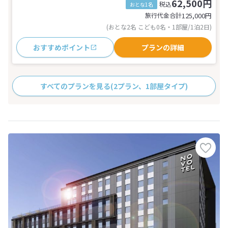
62,500円
税込
おとな1名
旅行代金合計
125,000
円
(おとな2名 こども0名・1部屋/1泊2日)
おすすめポイント
プランの詳細
すべてのプランを見る
(2プラン、1部屋タイプ)