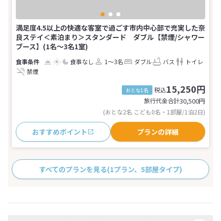
満足度4.5以上の快適な客室で過ごす市内中心部で充実した奈
良ステイ＜素泊まり＞スタンダード ダブル【禁煙/シャワー
ブース】(1名～3名1室)
食事なし
1～3名
ダブル
バス
トイレ
禁煙
15,250円
税込
おとな1名
旅行代金合計
30,500
円
(おとな2名 こども0名・1部屋/1泊2日)
おすすめポイント
プランの詳細
すべてのプランを見る
(1プラン、5部屋タイプ)