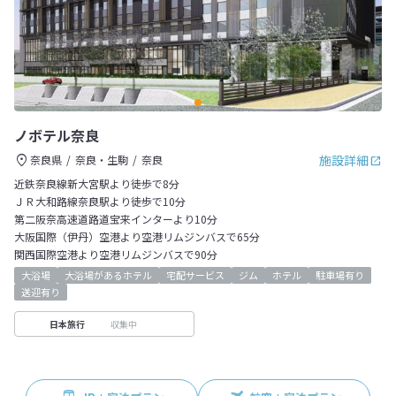
ノボテル奈良
施設詳細
奈良県
奈良・生駒
奈良
近鉄奈良線新大宮駅より徒歩で8分
ＪＲ大和路線奈良駅より徒歩で10分
第二阪奈高速道路道宝来インターより10分
大阪国際（伊丹）空港より空港リムジンバスで65分
関西国際空港より空港リムジンバスで90分
大浴場
大浴場があるホテル
宅配サービス
ジム
ホテル
駐車場有り
送迎有り
収集中
日本旅行