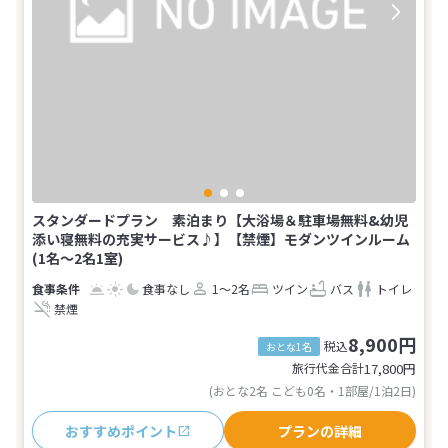
スタンダードプラン 素泊まり【大浴場＆駐車場無料&幼児
添い寝無料の充実サービス♪】【禁煙】モダンツインルーム
(1名～2名1室)
食事なし
1～2名
ツイン
バス
トイレ
禁煙
8,900円
税込
おとな1名
旅行代金合計
17,800
円
(おとな2名 こども0名・1部屋/1泊2日)
おすすめポイント
プランの詳細