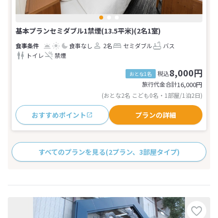
基本プランセミダブル1禁煙(13.5平米)(2名1室)
食事なし
2名
セミダブル
バス
トイレ
禁煙
8,000円
税込
おとな1名
旅行代金合計
16,000
円
(おとな2名 こども0名・1部屋/1泊2日)
おすすめポイント
プランの詳細
すべてのプランを見る
(2プラン、3部屋タイプ)