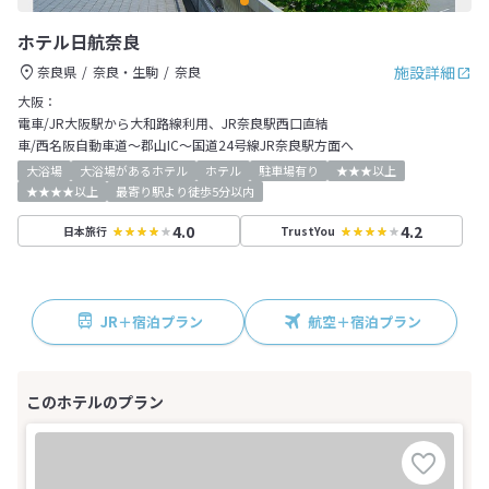
ホテル日航奈良
施設詳細
奈良県
奈良・生駒
奈良
大阪：
電車/JR大阪駅から大和路線利用、JR奈良駅西口直結
車/西名阪自動車道～郡山IC～国道24号線JR奈良駅方面へ
大浴場
大浴場があるホテル
ホテル
駐車場有り
★★★以上
★★★★以上
最寄り駅より徒歩5分以内
4.0
4.2
日本旅行
TrustYou
JR＋宿泊プラン
航空＋宿泊プラン