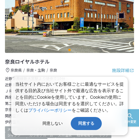
奈良ロイヤルホテル
施設詳細
奈良県
奈良・生駒
奈良
近鉄奈良線新大宮駅より徒歩で10分
当社サイト内においてお客様ごとに最適なサービスを提
近鉄奈良線奈良駅より送迎バスで10分
供する目的及び当社サイト外で最適な広告を表示するこ
ＪＲ大和路線奈良駅より車・タクシーで10分
とを目的にCookieを使用しています。Cookieの使用に
西名阪自動車道郡山インターより20分
第二阪奈道宝来インターより10分
同意いただける場合は同意するを選択してください。詳
京奈和道木津インターより10分
しくは
プライバシーポリシー
をご確認ください。
関西空港より空港リムジンバスで90分
条件変更
伊丹空港より空港リムジンバスで60分
同意しない
同意する
大浴場
大浴場があるホテル
コンビニ
宅配サービス
ホテル
ジャグジー
カラオケルーム
天然温泉
駐車場有り
サウナ