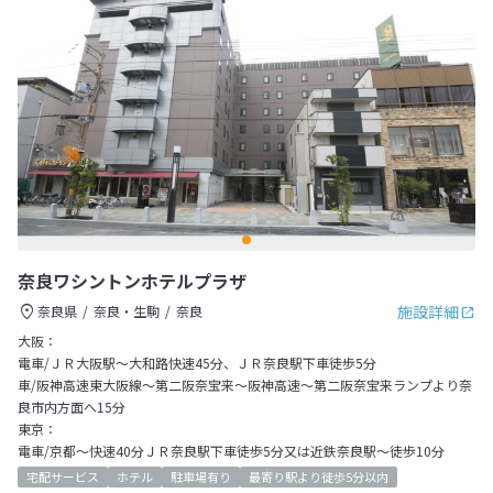
奈良ワシントンホテルプラザ
施設詳細
奈良県
奈良・生駒
奈良
大阪：
電車/ＪＲ大阪駅～大和路快速45分、ＪＲ奈良駅下車徒歩5分
車/阪神高速東大阪線～第二阪奈宝来～阪神高速～第二阪奈宝来ランプより奈
良市内方面へ15分
東京：
電車/京都～快速40分ＪＲ奈良駅下車徒歩5分又は近鉄奈良駅～徒歩10分
宅配サービス
ホテル
駐車場有り
最寄り駅より徒歩5分以内