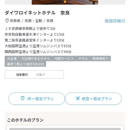
ダイワロイネットホテル 奈良
施設詳細
奈良県
奈良・生駒
奈良
ＪＲ奈良線奈良駅より徒歩で3分
京奈和自動車道木津インターより15分
第二阪奈道路道宝来インターより10分
大阪国際空港より空港リムジンバスで65分
関西国際空港より空港リムジンバスで90分
大浴場
大浴場があるホテル
宅配サービス
ホテル
駐車場有り
最寄り駅より徒歩5分以内
収集中
日本旅行
JR＋宿泊プラン
航空＋宿泊プラン