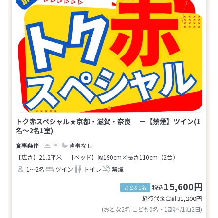
トク赤スペシャル★京都・滋賀・奈良 －【禁煙】ツイン(1
名～2名1室)
食事なし
【広さ】21.2平米
【ベッド】幅190cm×長さ110cm（2台）
1～2名
ツイン
トイレ
禁煙
15,600円
税込
おとな1名
旅行代金合計
31,200
円
(おとな2名 こども0名・1部屋/1泊2日)