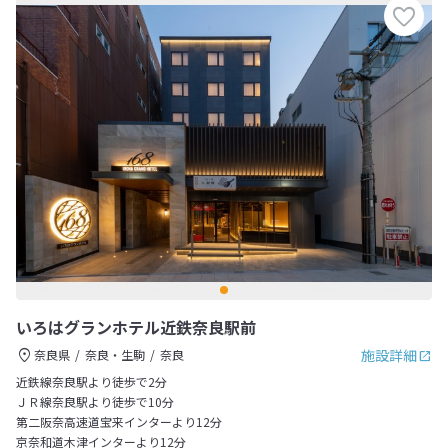
いろはグランホテル近鉄奈良駅前
施設詳細
奈良県
奈良・生駒
奈良
近鉄線奈良駅より徒歩で2分
ＪＲ線奈良駅より徒歩で10分
第二阪奈高速道宝来インターより12分
京奈和道木津インターより12分