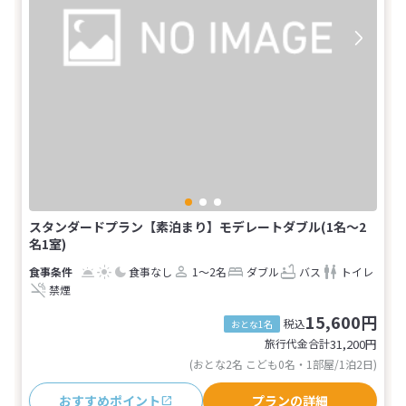
スタンダードプラン【素泊まり】モデレートダブル(1名～2
名1室)
食事なし
1～2名
ダブル
バス
トイレ
禁煙
15,600円
税込
おとな1名
旅行代金合計
31,200
円
(おとな2名 こども0名・1部屋/1泊2日)
おすすめポイント
プランの詳細