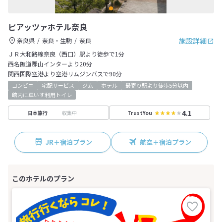
ピアッツァホテル奈良
施設詳細
奈良県
奈良・生駒
奈良
ＪＲ大和路線奈良（西口）駅より徒歩で1分
西名阪道郡山インターより20分
関西国際空港より空港リムジンバスで90分
コンビニ
宅配サービス
ジム
ホテル
最寄り駅より徒歩5分以内
館内に車いす利用トイレ
4.1
収集中
日本旅行
TrustYou
JR＋宿泊プラン
航空＋宿泊プラン