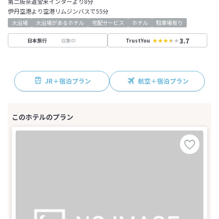
第二阪奈道宝来インターより8分
伊丹空港より空港リムジンバスで55分
大浴場
大浴場があるホテル
宅配サービス
ホテル
駐車場有り
3.7
収集中
日本旅行
TrustYou
JR＋宿泊プラン
航空＋宿泊プラン