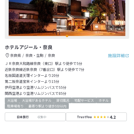
ホテルアジール・奈良
施設詳細
奈良県
奈良・生駒
奈良
ＪＲ奈良大和路線奈良（東口）駅より徒歩で5分
近鉄奈良線近鉄奈良（7番出口）駅より徒歩で7分
名阪国道道天理インターより20分
第二阪奈道宝来インターより15分
伊丹空港より空港リムジンバスで55分
関西空港より空港リムジンバスで85分
大浴場
大浴場があるホテル
貸切風呂
宅配サービス
ホテル
駐車場有り
最寄り駅より徒歩5分以内
4.2
収集中
日本旅行
TrustYou