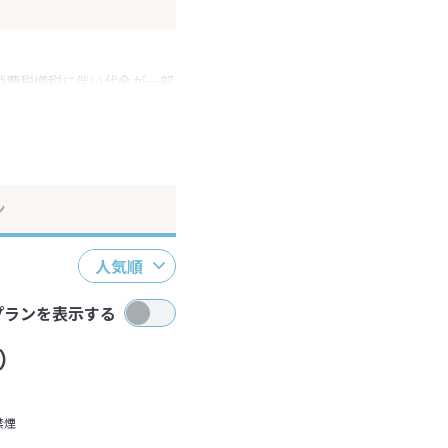
消費税増税に伴い代金が一部
ださい。
ン
人気順
プランを表示する
）
禁煙