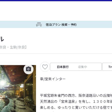
宿泊プラン 検索・予約
ル
奈良・生駒/奈良】
日本旅行
収集中
Tr
車/宝来インター
平城宮跡朱雀門の西方、阪奈道路沿いの丘陵
天然湧出の「宝来温泉」を有し、１３００年
楽しめる、ゆったりと寛いでいただける宿で