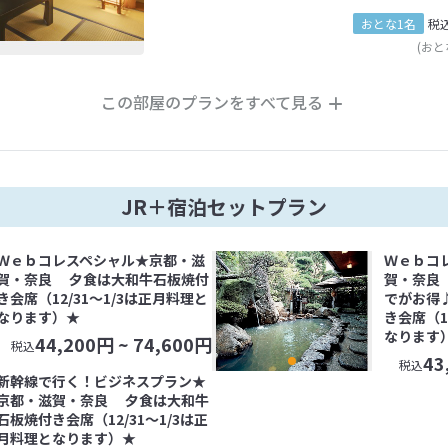
おとな1名
税
(おと
この部屋のプランをすべて見る
JR＋宿泊セットプラン
Ｗｅｂコレスペシャル★京都・滋
Ｗｅｂコ
賀・奈良 夕食は大和牛石板焼付
賀・奈良
き会席（12/31～1/3は正月料理と
でがお得
なります）★
き会席（1
なります
44,200
円 ~
74,600
円
税込
43
税込
新幹線で行く！ビジネスプラン★
京都・滋賀・奈良 夕食は大和牛
石板焼付き会席（12/31～1/3は正
月料理となります）★