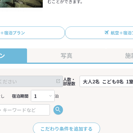
むことができます。
R＋宿泊プラン
航空＋宿泊
ン
写真
施
人数・
部屋数
なし
宿泊期間
泊
こだわり条件を追加する