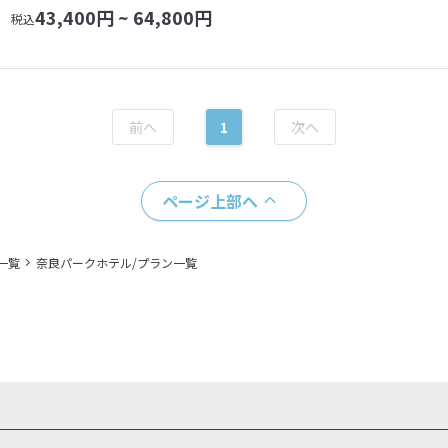
43,400
円 ~
64,800
円
税込
1
ページ上部へ
一覧
奈良パークホテル/プラン一覧
県
秋田県
山形県
福島県
関東
東京都
神奈川県
埼玉県