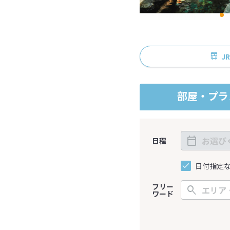
J
部屋・プラ
日程
日付指定
フリー
ワード