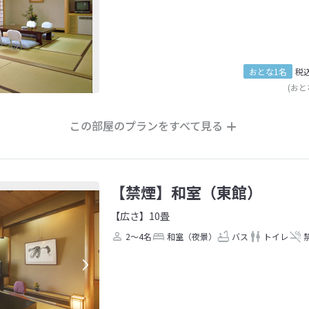
おとな1名
税
(おと
この部屋のプランをすべて見る
【禁煙】和室（東館）
【広さ】10畳
2～4名
和室（夜景）
バス
トイレ