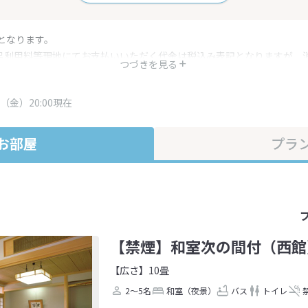
となります。
呂利用料等現地にてお支払いいただく代金は税込み表記となりますが、
つづきを見る
す。
・プラン内容は一定時間ごとに更新されます。最終確認画面でご確認く
（金）20:00現在
お部屋
プラ
【禁煙】和室次の間付（西館
【広さ】10畳
2～5名
和室（夜景）
バス
トイレ