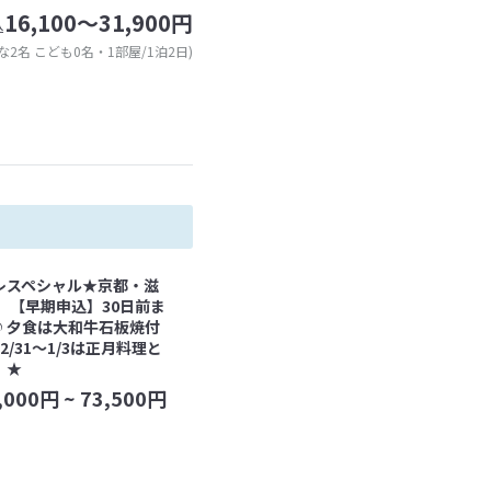
16,100～31,900円
込
な2名 こども0名・1部屋/1泊2日)
レスペシャル★京都・滋
 【早期申込】30日前ま
♪夕食は大和牛石板焼付
2/31～1/3は正月料理と
）★
,000
円 ~
73,500
円