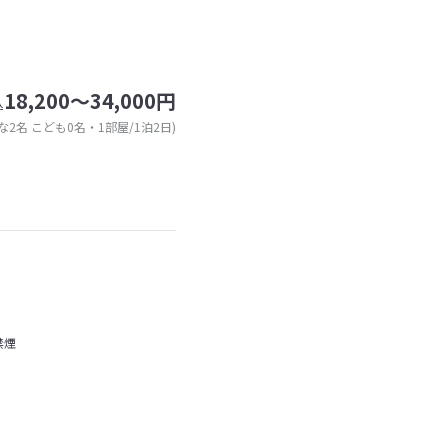
18,200～34,000円
込
な2名 こども0名・1部屋/1泊2日)
禁煙