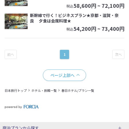
58,600
円 ~
72,100
円
税込
新幹線で行く！ビジネスプラン★京都・滋賀・奈
良 夕食は会席料理★
54,200
円 ~
73,400
円
税込
1
ページ上部へ
日本旅行トップ
ホテル・旅館一覧
春日ホテル/プラン一覧
宿泊プランから探す