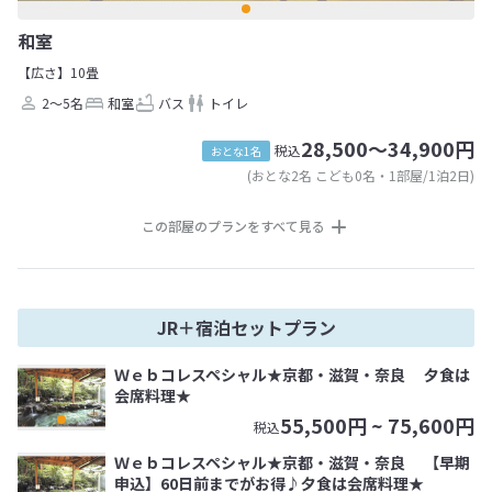
和室
【広さ】10畳
2～5名
和室
バス
トイレ
28,500～34,900円
税込
おとな1名
(おとな2名 こども0名・1部屋/1泊2日)
この部屋のプランをすべて見る
JR＋宿泊セットプラン
Ｗｅｂコレスペシャル★京都・滋賀・奈良 夕食は
会席料理★
55,500
円 ~
75,600
円
税込
Ｗｅｂコレスペシャル★京都・滋賀・奈良 【早期
申込】60日前までがお得♪夕食は会席料理★