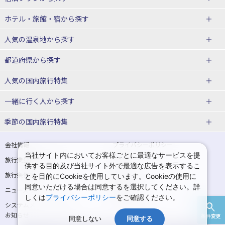
北海道
ホテル・旅館・宿
から探す
東北
北海道ホテル・旅館
人気の温泉地
から探す
青森県
岩手県
北海道
都道府県から探す
宮城県
秋田県
青森県ホテル・旅館
岩手県ホテル・旅館
湯の川温泉(北海道)
定山渓温泉(北海道)
人気の国内旅行特集
山形県
福島県
宮城県ホテル・旅館
秋田県ホテル・旅館
十勝川温泉(北海道)
阿寒湖温泉(北海道)
北海道旅行・ツアー
東京ディズニーリゾート®への旅
ユニバーサル・スタジオ・ジャパ
一緒に行く人
から探す
ンへの旅
関東
山形県ホテル・旅館
福島県ホテル・旅館
洞爺湖温泉(北海道)
川湯温泉(北海道)
東北
一人旅 国内版
家族・子連れ旅行 国内版
季節の国内旅行特集
温泉旅行
日帰り旅行
東京都
神奈川県
層雲峡温泉(北海道)
知床温泉(北海道)
青森旅行・ツアー
岩手旅行・ツアー
カップル・夫婦旅行 国内版
女子旅 国内版
桜・お花見特集
ゴールデンウィーク（GW）の国内
会社情報
プライバシーポリシー
旅行
当社サイト内においてお客様ごとに最適なサービスを提
埼玉県
千葉県
東京都ホテル・旅館
神奈川県ホテル・旅館
東北
旅行業登録票・約款
規約集
宮城旅行・ツアー
秋田旅行・ツアー
卒業旅行・学生旅行 国内版
供する目的及び当社サイト外で最適な広告を表示するこ
夏休み・お盆の国内旅行
7月の国内旅行
旅行条件書
商標について
とを目的にCookieを使用しています。Cookieの使用に
茨城県
栃木県
埼玉県ホテル・旅館
千葉県ホテル・旅館
花巻温泉(岩手)
蔵王温泉(山形)
山形旅行・ツアー
福島旅行・ツアー
同意いただける場合は同意するを選択してください。詳
ニュースリリース
採用情報
8月の国内旅行
9月の国内旅行
しくは
プライバシーポリシー
をご確認ください。
群馬県
茨城県ホテル・旅館
栃木県ホテル・旅館
かみのやま温泉(山形)
鳴子温泉(宮城)
関東
システムメンテナンスの
サイトマップ
10月の国内旅行
11月の国内旅行
お知らせ
条件変更
北陸
群馬県ホテル・旅館
同意しない
同意する
秋保温泉(宮城)
飯坂温泉(福島)
東京旅行・ツアー
神奈川旅行・ツアー