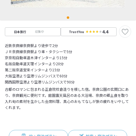
4.4
収集中
日本旅行
TrustYou
近鉄奈良線奈良駅より徒歩で2分
ＪＲ奈良線奈良駅より車・タクシーで5分
京奈和自動車道木津インターより15分
名阪自動車道天理インターより20分
第二阪奈道宝来インターより15分
大阪空港より空港リムジンバスで60分
関西国際空港より空港リムジンバスで90分
古都のロマンに包まれる正倉院校倉造りを模した宿。奈良公園の玄関口にあ
り、奈良観光に便利です。庭園露天風呂のある大浴場、奈良の郷土食を取り
入れ旬の素材を生かした会席料理、真心のおもてなしが旅の疲れをいやして
くれます。