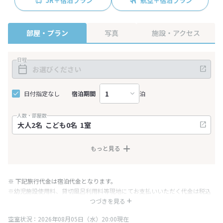
JR＋宿泊プラン
航空＋宿泊プラン
部屋・プラン
写真
施設・アクセス
日程
日付指定なし
宿泊期間
泊
人数・部屋数
もっと見る
※ 下記旅行代金は宿泊代金となります。
※幼児施設使用料、貸切風呂利用料等現地にてお支払いいただく代金は税込
み表記となりますが、消費税増税に伴い代金が一部変更となる場合がござい
つづきを見る
ます。
空室状況：2026年08月05日（水）20:00現在
※表示されている旅行代金・プラン内容は一定時間ごとに更新されます。最