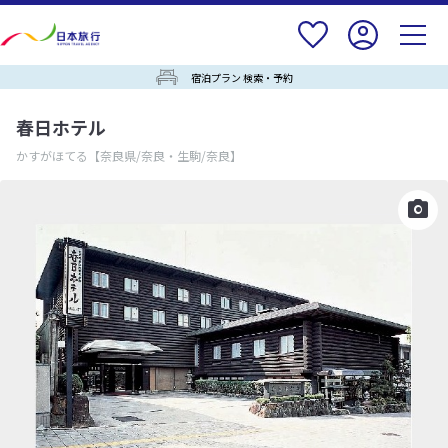
宿泊プラン 検索・予約
春日ホテル
かすがほてる
【奈良県/奈良・生駒/奈良】