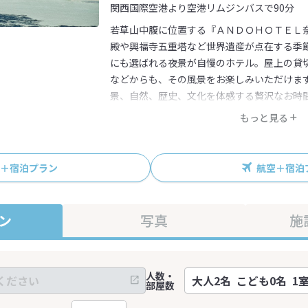
関西国際空港より空港リムジンバスで90分
若草山中腹に位置する『ＡＮＤＯＨＯＴＥＬ
殿や興福寺五重塔など世界遺産が点在する季
にも選ばれる夜景が自慢のホテル。屋上の貸
などからも、その風景をお楽しみいただけま
景、自然、歴史、文化を体感する贅沢なお時
もっと見る
R＋宿泊プラン
航空＋宿泊
ン
写真
施
人数・
部屋数