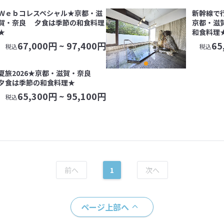
Ｗｅｂコレスペシャル★京都・滋
新幹線で
賀・奈良 夕食は季節の和食料理
京都・滋
★
和食料理
67,000
円 ~
97,400
円
65
税込
税込
夏旅2026★京都・滋賀・奈良
夕食は季節の和食料理★
65,300
円 ~
95,100
円
税込
1
ページ上部へ