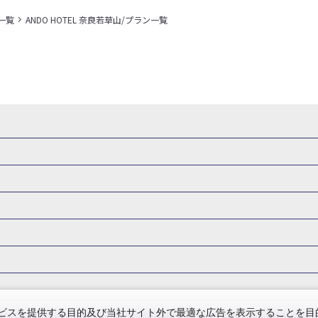
一覧
ANDO HOTEL 奈良若草山/プラン一覧
県
秋田県
山形県
福島県
関東
東京都
神奈川県
埼玉県
県
福井県
甲信越
山梨県
新潟県
長野県
東海
静岡県
ル・旅館
岩手県ホテル・旅館
宮城県ホテル・旅館
秋田県ホテル
府
兵庫県
奈良県
和歌山県
四国
徳島県
高知県
香川県
館
東京都ホテル・旅館
神奈川県ホテル・旅館
埼玉県ホテ
泉(北海道)
十勝川温泉(北海道)
阿寒湖温泉(北海道)
洞爺湖温泉(
口県
九州
福岡県
佐賀県
長崎県
熊本県
大分県
宮崎県
館
栃木県ホテル・旅館
群馬県ホテル・旅館
富山県ホテル
知床温泉(北海道)
東北
花巻温泉(岩手)
蔵王温泉(山形)
かみの
森旅行・ツアー
岩手旅行・ツアー
宮城旅行・ツアー
秋田旅行・
館
山梨県ホテル・旅館
新潟県ホテル・旅館
長野県ホテ
温泉(福島)
北陸
和倉温泉(石川)
宇奈月温泉(富山)
あわら温泉(
関東
東京旅行・ツアー
神奈川旅行・ツアー
埼玉旅行・ツアー
館
愛知県ホテル・旅館
三重県ホテル・旅館
滋賀県ホテル
バーサル・スタジオ・ジャパンへの旅
温泉旅行
日帰り旅行
西川温泉(栃木)
草津温泉(群馬)
万座温泉(群馬)
伊香保温泉(群馬)
群馬旅行・ツアー
北陸
富山旅行・ツアー
石川旅行・ツアー
館
兵庫県ホテル・旅館
奈良県ホテル・旅館
和歌山県ホテル・旅
温泉(神奈川)
湯河原温泉(神奈川)
熱海温泉(静岡)
伊東温泉(静岡)
版
カップル・夫婦旅行 国内版
女子旅 国内版
卒業旅行・学生旅行
ツアー
長野旅行・ツアー
東海
静岡旅行・ツアー
岐阜旅行・
館
香川県ホテル・旅館
愛媛県ホテル・旅館
岡山県ホテル
山梨)
富士山石和温泉(山梨)
西山温泉(山梨)
瀬波温泉(新潟)
下
関西
滋賀旅行・ツアー
京都旅行・ツアー
大阪旅行・ツアー
GW）の国内旅行
夏休み・お盆の国内旅行
7月の国内旅行
8月の
スを提供する目的及び当社サイト外で最適な広告を表示することを目的に
館
島根県ホテル・旅館
山口県ホテル・旅館
福岡県ホテル