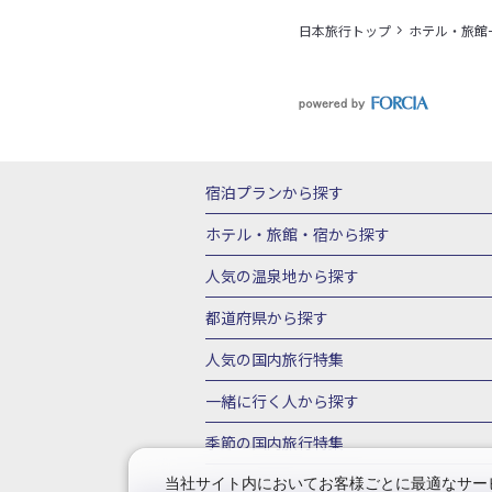
日本旅行トップ
ホテル・旅館
宿泊プランから探す
北海道
東北
青森県
岩手県
宮城
ホテル・旅館・宿
から探す
栃木県
群馬県
北陸
富山県
石川
北海道ホテル・旅館
青森県ホテ
人気の温泉地
から探す
三重県
近畿
滋賀県
京都府
大阪
山形県ホテル・旅館
福島県ホテル・旅
北海道
湯の川温泉(北海道)
定山渓温
都道府県から探す
岡山県
広島県
鳥取県
島根県
山
千葉県ホテル・旅館
茨城県ホテル・旅
川湯温泉(北海道)
層雲峡温泉(北海道)
北海道旅行・ツアー
東北
青
人気の国内旅行特集
石川県ホテル・旅館
福井県ホテル・旅
鳴子温泉(宮城)
秋保温泉(宮城)
飯坂
山形旅行・ツアー
福島旅行・ツアー
静岡県ホテル・旅館
岐阜県ホテル・旅
東京ディズニーリゾート®への旅
ユニ
一緒に行く人
から探す
鬼怒川温泉(栃木)
川治温泉(栃木)
湯
茨城旅行・ツアー
栃木旅行・ツアー
京都府ホテル・旅館
大阪府ホテル・旅
伊豆箱根
箱根湯本温泉(神奈川)
強羅
一人旅 国内版
家族・子連れ旅行 国内
季節の国内旅行特集
甲信越
山梨旅行・ツアー
新潟旅行・
徳島県ホテル・旅館
高知県ホテル・旅
堂ヶ島温泉(静岡)
甲信越
河口湖温泉(
愛知旅行・ツアー
三重旅行・ツアー
桜・お花見特集
ゴールデンウィーク（
当社サイト内においてお客様ごとに最適なサービ
広島県ホテル・旅館
鳥取県ホテル・旅