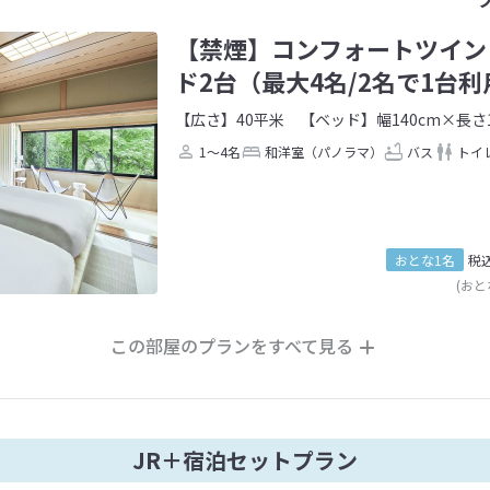
【禁煙】コンフォートツイン 
ド2台（最大4名/2名で1台利
【広さ】40平米
【ベッド】幅140cm×長さ1
1～4名
和洋室（パノラマ）
バス
トイ
おとな1名
税
(おと
この部屋のプランをすべて見る
JR＋宿泊セットプラン