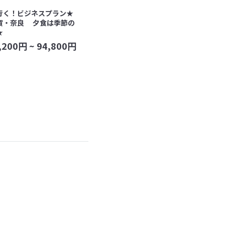
行く！ビジネスプラン★
賀・奈良 夕食は季節の
★
,200
円 ~
94,800
円