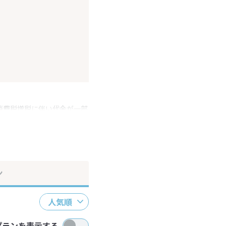
消費税増税に伴い代金が一部
ださい。
ン
人気順
プランを表示する