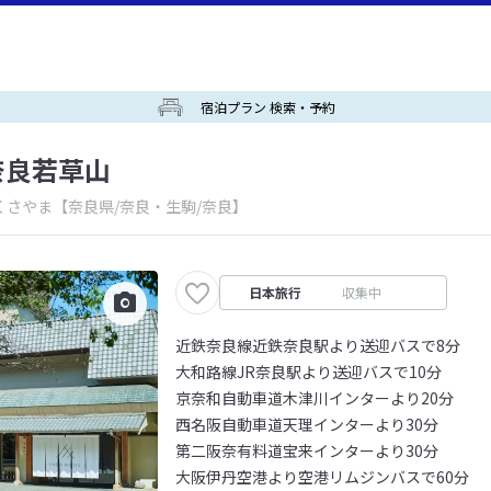
宿泊プラン 検索・予約
 奈良若草山
くさやま
【奈良県/奈良・生駒/奈良】
日本旅行
収集中
近鉄奈良線近鉄奈良駅より送迎バスで8分
大和路線JR奈良駅より送迎バスで10分
京奈和自動車道木津川インターより20分
西名阪自動車道天理インターより30分
第二阪奈有料道宝来インターより30分
大阪伊丹空港より空港リムジンバスで60分