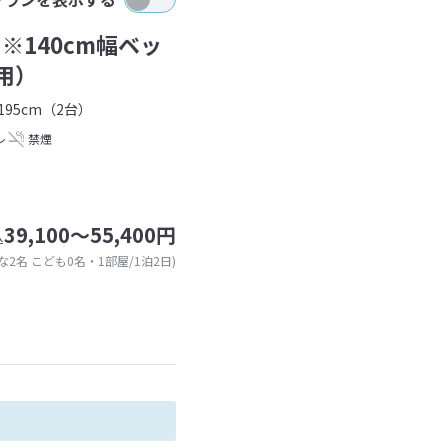
※140cm幅ベッ
用）
95cm（2台）
レ
禁煙
39,100～55,400円
込
な2名 こども0名・1部屋/1泊2日)