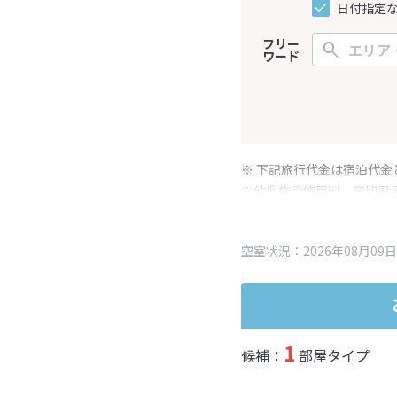
日付指定
フリー
ワード
※ 下記旅行代金は宿泊代金
※幼児施設使用料、貸切風
変更となる場合がございま
※表示されている旅行代金
空室状況：2026年08月09日
1
候補：
部屋タイプ