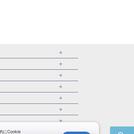
千葉県
茨城県
岐阜県
愛知県
・旅館
愛媛県
中国
ル・旅館
北海道)
鹿児島県
沖縄県
・旅館
やま温泉(山形)
ツアー
ル・旅館
福井)
関東
千葉旅行・ツアー
・旅館
四万温泉(群馬)
福井旅行・ツアー
館
熱川温泉(静岡)
 国内版
ツアー
・旅館
部温泉(山梨)
兵庫旅行・ツアー
国内旅行
Cookie
・旅館