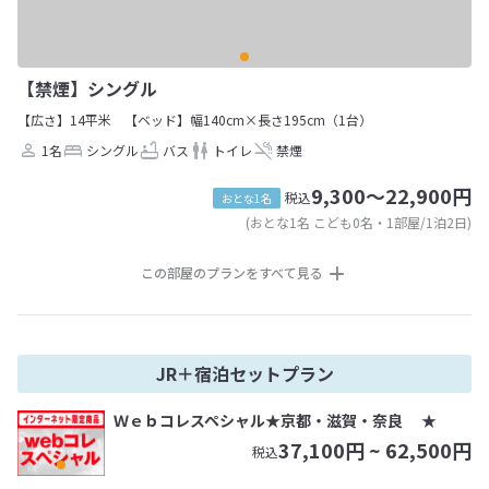
【禁煙】シングル
【広さ】14平米
【ベッド】幅140cm×長さ195cm（1台）
1名
シングル
バス
トイレ
禁煙
9,300～22,900円
税込
おとな1名
(おとな1名 こども0名・1部屋/1泊2日)
この部屋のプランをすべて見る
JR＋宿泊セットプラン
Ｗｅｂコレスペシャル★京都・滋賀・奈良 ★
37,100
円 ~
62,500
円
税込