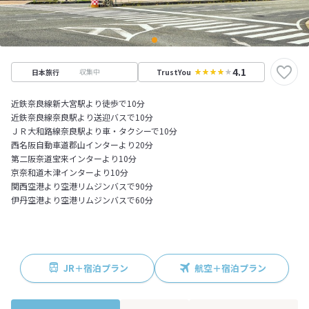
4.1
収集中
日本旅行
TrustYou
近鉄奈良線新大宮駅より徒歩で10分
近鉄奈良線奈良駅より送迎バスで10分
ＪＲ大和路線奈良駅より車・タクシーで10分
西名阪自動車道郡山インターより20分
第二阪奈道宝来インターより10分
京奈和道木津インターより10分
関西空港より空港リムジンバスで90分
伊丹空港より空港リムジンバスで60分
JR＋宿泊プラン
航空＋宿泊プラン