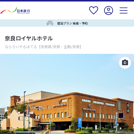
宿泊プラン 検索・予約
奈良ロイヤルホテル
ならろいやるほてる
【奈良県/奈良・生駒/奈良】