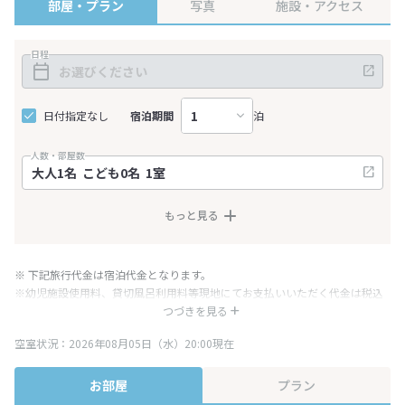
部屋・プラン
写真
施設・アクセス
日程
日付指定なし
宿泊期間
泊
人数・部屋数
もっと見る
※ 下記旅行代金は宿泊代金となります。
※幼児施設使用料、貸切風呂利用料等現地にてお支払いいただく代金は税込
み表記となりますが、消費税増税に伴い代金が一部変更となる場合がござい
つづきを見る
ます。
空室状況：2026年08月05日（水）20:00現在
※表示されている旅行代金・プラン内容は一定時間ごとに更新されます。最
終確認画面でご確認ください。
お部屋
プラン