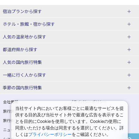
宿泊プランから探す
北海道
ホテル・旅館・宿
から探す
東北
北海道ホテル・旅館
人気の温泉地
から探す
青森県
岩手県
北海道
都道府県から探す
宮城県
秋田県
青森県ホテル・旅館
岩手県ホテル・旅館
湯の川温泉(北海道)
定山渓温泉(北海道)
人気の国内旅行特集
山形県
福島県
宮城県ホテル・旅館
秋田県ホテル・旅館
十勝川温泉(北海道)
阿寒湖温泉(北海道)
北海道旅行・ツアー
東京ディズニーリゾート®への旅
ユニバーサル・スタジオ・ジャパ
一緒に行く人
から探す
ンへの旅
関東
山形県ホテル・旅館
福島県ホテル・旅館
洞爺湖温泉(北海道)
川湯温泉(北海道)
東北
一人旅 国内版
家族・子連れ旅行 国内版
季節の国内旅行特集
温泉旅行
日帰り旅行
東京都
神奈川県
層雲峡温泉(北海道)
知床温泉(北海道)
青森旅行・ツアー
岩手旅行・ツアー
カップル・夫婦旅行 国内版
女子旅 国内版
桜・お花見特集
ゴールデンウィーク（GW）の国内
会社情報
プライバシーポリシー
旅行
当社サイト内においてお客様ごとに最適なサービスを提
埼玉県
千葉県
東京都ホテル・旅館
神奈川県ホテル・旅館
東北
旅行業登録票・約款
規約集
宮城旅行・ツアー
秋田旅行・ツアー
卒業旅行・学生旅行 国内版
供する目的及び当社サイト外で最適な広告を表示するこ
夏休み・お盆の国内旅行
7月の国内旅行
旅行条件書
商標について
とを目的にCookieを使用しています。Cookieの使用に
茨城県
栃木県
埼玉県ホテル・旅館
千葉県ホテル・旅館
花巻温泉(岩手)
蔵王温泉(山形)
山形旅行・ツアー
福島旅行・ツアー
同意いただける場合は同意するを選択してください。詳
ニュースリリース
採用情報
8月の国内旅行
9月の国内旅行
しくは
プライバシーポリシー
をご確認ください。
群馬県
茨城県ホテル・旅館
栃木県ホテル・旅館
かみのやま温泉(山形)
鳴子温泉(宮城)
関東
システムメンテナンスの
サイトマップ